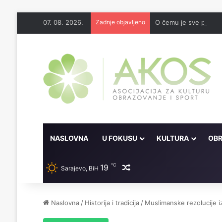
07. 08. 2026.
Zadnje objavljeno
O čemu je sve pisao 
NASLOVNA
U FOKUSU
KULTURA
OBR
℃
19
Random članak
Sarajevo, BiH
Naslovna
/
Historija i tradicija
/
Muslimanske rezolucije iz