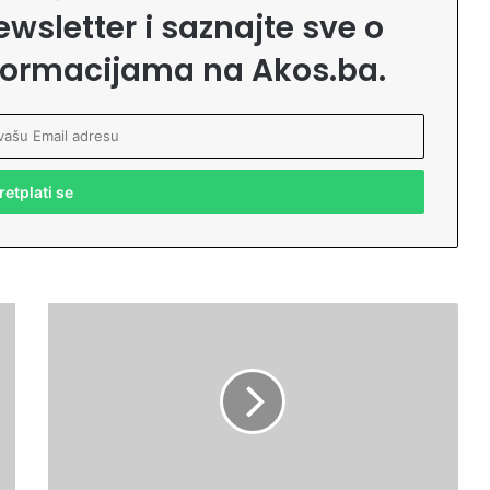
ewsletter i saznajte sve o
formacijama na Akos.ba.
N
a
j
b
o
l
j
i