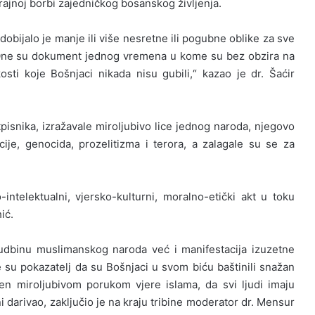
rajnoj borbi zajedničkog bosanskog življenja.
zadobijalo je manje ili više nesretne ili pogubne oblike za sve
 One su dokument jednog vremena u kome su bez obzira na
osti koje Bošnjaci nikada nisu gubili,“ kazao je dr. Šaćir
pisnika, izražavale miroljubivo lice jednog naroda, njegovo
acije, genocida, prozelitizma i terora, a zalagale su se za
-intelektualni, vjersko-kulturni, moralno-etički akt u toku
ić.
sudbinu muslimanskog naroda već i manifestacija izuzetne
e su pokazatelj da su Bošnjaci u svom biću baštinili snažan
n miroljubivom porukom vjere islama, da svi ljudi imaju
ni darivao, zaključio je na kraju tribine moderator dr. Mensur