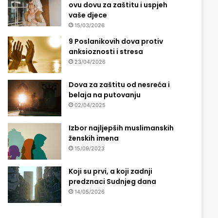
ovu dovu za zaštitu i uspjeh
vaše djece
15/03/2026
9 Poslanikovih dova protiv
anksioznosti i stresa
23/04/2026
Dova za zaštitu od nesreća i
belaja na putovanju
02/04/2025
Izbor najljepših muslimanskih
ženskih imena
15/09/2023
Koji su prvi, a koji zadnji
predznaci Sudnjeg dana
14/05/2026