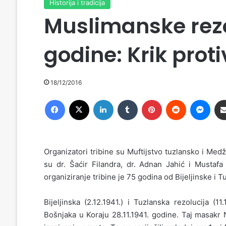
Historija i tradicija
Muslimanske rezol
godine: Krik prot
18/12/2016
Facebook
X
LinkedIn
Tumblr
Pinterest
Reddit
Messenger
Organizatori tribine su Muftijstvo tuzlansko i Medž
su dr. Šaćir Filandra, dr. Adnan Jahić i Mustaf
organiziranje tribine je 75 godina od Bijeljinske i T
Bijeljinska (2.12.1941.) i Tuzlanska rezolucija 
Bošnjaka u Koraju 28.11.1941. godine. Taj masakr N