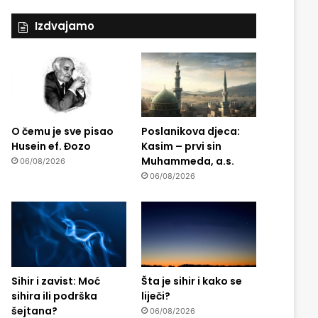
Izdvajamo
O čemu je sve pisao
Poslanikova djeca:
Husein ef. Đozo
Kasim – prvi sin
Muhammeda, a.s.
06/08/2026
06/08/2026
Sihir i zavist: Moć
Šta je sihir i kako se
sihira ili podrška
liječi?
šejtana?
06/08/2026