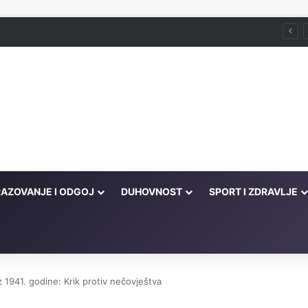
Husein ef. Đozo
AZOVANJE I ODGOJ
DUHOVNOST
SPORT I ZDRAVLJE
 1941. godine: Krik protiv nečovještva