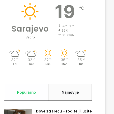
19
℃
Sarajevo
32º - 19º
52%
0.9 km/h
Vedro
32
32
32
35
35
℃
℃
℃
℃
℃
Fri
Sat
Sun
Mon
Tue
Popularno
Najnovije
Dove za sreću – roditelji, učite