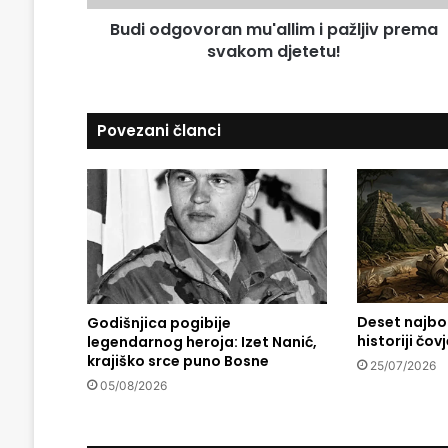
a
v
d
Budi odgovoran mu'allim i pažljiv prema
o
r
svakom djetetu!
r
e
a
s
n
u
m
Povezani članci
u
'
a
l
l
i
m
i
p
Deset najbog
Godišnjica pogibije
a
historiji čo
legendarnog heroja: Izet Nanić,
ž
krajiško srce puno Bosne
l
25/07/2026
j
05/08/2026
i
v