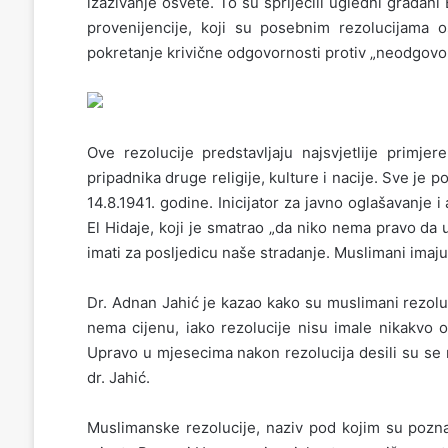
izazivanje osvete. To su spriječili ugledni građani B
provenijencije, koji su posebnim rezolucijama osu
pokretanje krivične odgovornosti protiv „neodgovorn
Ove rezolucije predstavljaju najsvjetlije primje
pripadnika druge religije, kulture i nacije. Sve je
14.8.1941. godine. Inicijator za javno oglašavanje
El Hidaje, koji je smatrao „da niko nema pravo da
imati za posljedicu naše stradanje. Muslimani imaju
Dr. Adnan Jahić je kazao kako su muslimani rezoluc
nema cijenu, iako rezolucije nisu imale nikakvo oz
Upravo u mjesecima nakon rezolucija desili su se 
dr. Jahić.
Muslimanske rezolucije, naziv pod kojim su poznat