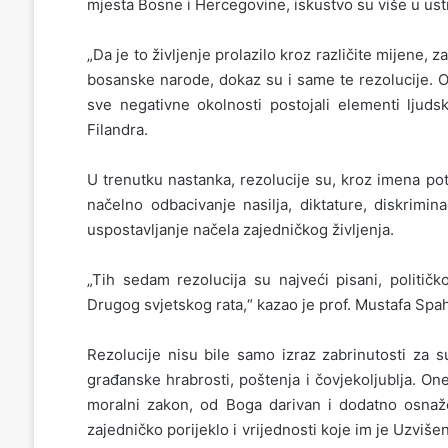
mjesta Bosne i Hercegovine, iskustvo su više u ust
„Da je to življenje prolazilo kroz različite mijene, 
bosanske narode, dokaz su i same te rezolucije.
sve negativne okolnosti postojali elementi ljudsk
Filandra.
U trenutku nastanka, rezolucije su, kroz imena pot
načelno odbacivanje nasilja, diktature, diskrimin
uspostavljanje načela zajedničkog življenja.
„Tih sedam rezolucija su najveći pisani, političko
Drugog svjetskog rata,“ kazao je prof. Mustafa Spah
Rezolucije nisu bile samo izraz zabrinutosti za 
građanske hrabrosti, poštenja i čovjekoljublja. On
moralni zakon, od Boga darivan i dodatno osnaže
zajedničko porijeklo i vrijednosti koje im je Uzviše