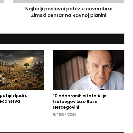
p
Najbolji poslovni potez u novembru:
o
Zimski centar na Ravnoj planini
s
l
o
v
n
i
p
o
t
e
z
u
n
atijih ljudi u
10 odabranih citata Alije
o
vječanstva
Izetbegovića o Bosni i
v
Hercegovini
e
m
18/07/2026
b
r