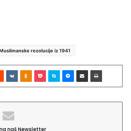
Muslimanske rezolucije iz 1941
Reddit
VKontakte
Odnoklassniki
Pocket
Skype
Messenger
Podijeli putem Emaila
Printaj
e na naš Newsletter