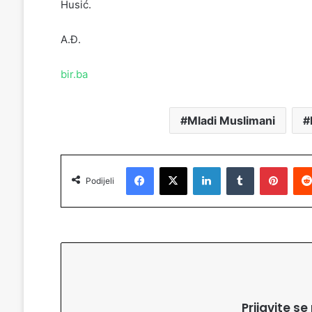
Husić.
A.Đ.
bir.ba
Mladi Muslimani
Facebook
X
LinkedIn
Tumblr
Pinterest
Podijeli
Prijavite s