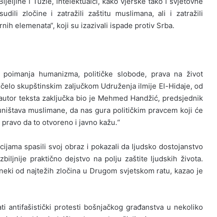
ijeljine i Tuzle, intelektualci, kako vjerske tako i svjetovne
dili zločine i zatražili zaštitu muslimana, ali i zatražili
ih elemenata“, koji su izazivali ispade protiv Srba.
re poimanja humanizma, političke slobode, prava na život
 počelo skupštinskim zaljučkom Udruženja ilmije El-Hidaje, od
 i autor teksta zaključka bio je Mehmed Handžić, predsjednik
 uništava muslimane, da nas gura političkim pravcem koji će
 pravo da to otvoreno i javno kažu.“
ijama spasili svoj obraz i pokazali da ljudsko dostojanstvo
biljnije praktično dejstvo na polju zaštite ljudskih života.
neki od najtežih zločina u Drugom svjetskom ratu, kazao je
i antifašistički protesti bošnjačkog građanstva u nekoliko