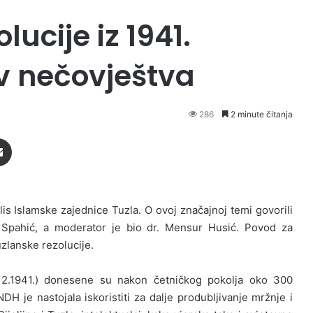
ucije iz 1941.
iv nečovještva
286
2 minute čitanja
Podijeli putem Emaila
lis Islamske zajednice Tuzla. O ovoj značajnoj temi govorili
a Spahić, a moderator je bio dr. Mensur Husić. Povod za
uzlanske rezolucije.
(11.12.1941.) donesene su nakon četničkog pokolja oko 300
DH je nastojala iskoristiti za dalje produbljivanje mržnje i