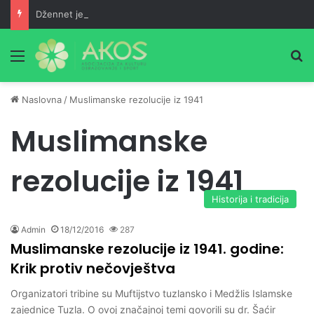
Džennet je dar Milostivog onima koji su cijeli život kucali na vrata Njegove milosti
Meni
Pr
Naslovna
/
Muslimanske rezolucije iz 1941
Muslimanske
rezolucije iz 1941
Historija i tradicija
Admin
18/12/2016
287
Muslimanske rezolucije iz 1941. godine:
Krik protiv nečovještva
Organizatori tribine su Muftijstvo tuzlansko i Medžlis Islamske
zajednice Tuzla. O ovoj značajnoj temi govorili su dr. Šaćir