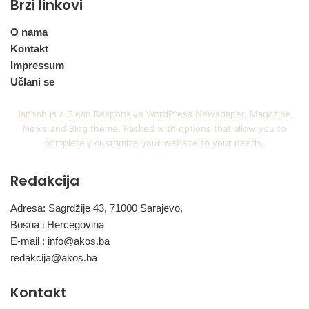
Brzi linkovi
O nama
Kontakt
Impressum
Učlani se
Jannah is a Clean Responsive WordPress Newspaper, Magazine,
News and Blog theme. Packed with options that allow you to
completely customize your website to your needs.
Redakcija
Adresa: Sagrdžije 43, 71000 Sarajevo,
Bosna i Hercegovina
E-mail :
info@akos.ba
redakcija@akos.ba
Kontakt