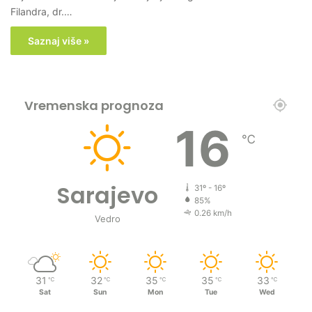
Filandra, dr.…
Saznaj više »
Vremenska prognoza
16
℃
Sarajevo
31º - 16º
85%
0.26 km/h
Vedro
31
32
35
35
33
℃
℃
℃
℃
℃
Sat
Sun
Mon
Tue
Wed