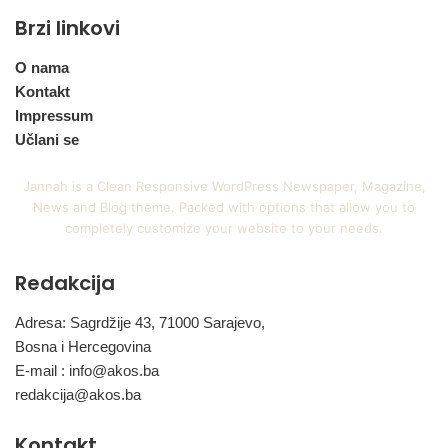
Brzi linkovi
O nama
Kontakt
Impressum
Učlani se
Jannah is a Clean Responsive WordPress Newspaper, Magazine,
News and Blog theme. Packed with options that allow you to
completely customize your website to your needs.
Redakcija
Adresa: Sagrdžije 43, 71000 Sarajevo,
Bosna i Hercegovina
E-mail :
info@akos.ba
redakcija@akos.ba
Kontakt