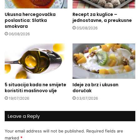
e
t
Ukusna hercegovačka
Recept za kuglice –
a
poslastica: Slatka
jednostavne, a preukusne
K
smokvara
a
05/08/2026
r
06/08/2026
č
i
ć
a
'
M
u
5 situacija kada ne smijete
Ideje za brz i ukusan
s
koristiti maslinovo ulje
doručak
l
19/07/2026
03/07/2026
i
m
a
Leave a Reply
n
i
Your email address will not be published.
Required fields are
B
marked
*
a