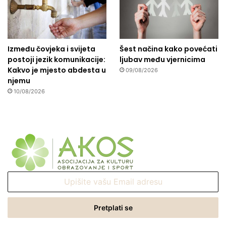
Između čovjeka i svijeta
Šest načina kako povećati
postoji jezik komunikacije:
ljubav među vjernicima
Kakvo je mjesto abdesta u
09/08/2026
njemu
10/08/2026
Upišite
vašu
Email
adresu