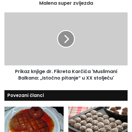
Malena super zvijezda
e
a
r
d
z
P
r
v
r
e
i
i
s
j
k
u
e
a
z
z
d
k
a
n
j
Prikaz knjige dr. Fikreta Karčića 'Muslimani
i
Balkana: „Istočno pitanje“ u XX stoljeću'
g
e
d
Povezani članci
r
.
F
i
k
r