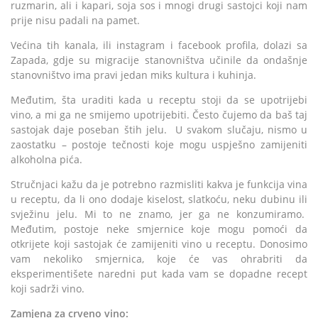
ruzmarin, ali i kapari, soja sos i mnogi drugi sastojci koji nam
prije nisu padali na pamet.
Većina tih kanala, ili instagram i facebook profila, dolazi sa
Zapada, gdje su migracije stanovništva učinile da ondašnje
stanovništvo ima pravi jedan miks kultura i kuhinja.
Međutim, šta uraditi kada u receptu stoji da se upotrijebi
vino, a mi ga ne smijemo upotrijebiti. Često čujemo da baš taj
sastojak daje poseban štih jelu. U svakom slučaju, nismo u
zaostatku – postoje tečnosti koje mogu uspješno zamijeniti
alkoholna pića.
Stručnjaci kažu da je potrebno razmisliti kakva je funkcija vina
u receptu, da li ono dodaje kiselost, slatkoću, neku dubinu ili
svježinu jelu. Mi to ne znamo, jer ga ne konzumiramo.
Međutim, postoje neke smjernice koje mogu pomoći da
otkrijete koji sastojak će zamijeniti vino u receptu. Donosimo
vam nekoliko smjernica, koje će vas ohrabriti da
eksperimentišete naredni put kada vam se dopadne recept
koji sadrži vino.
Zamjena za crveno vino: