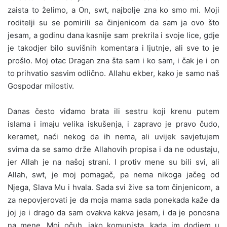
zaista to želimo, a On, swt, najbolje zna ko smo mi. Moji
roditelji su se pomirili sa činjenicom da sam ja ovo što
jesam, a godinu dana kasnije sam prekrila i svoje lice, gdje
je takodjer bilo suvišnih komentara i ljutnje, ali sve to je
prošlo. Moj otac Dragan zna šta sam i ko sam, i čak je i on
to prihvatio sasvim odlično. Allahu ekber, kako je samo naš
Gospodar milostiv.
Danas često viđamo brata ili sestru koji krenu putem
islama i imaju velika iskušenja, i zapravo je pravo čudo,
keramet, naći nekog da ih nema, ali uvijek savjetujem
svima da se samo drže Allahovih propisa i da ne odustaju,
jer Allah je na našoj strani. I protiv mene su bili svi, ali
Allah, swt, je moj pomagač, pa nema nikoga jačeg od
Njega, Slava Mu i hvala. Sada svi žive sa tom činjenicom, a
za nepovjerovati je da moja mama sada ponekada kaže da
joj je i drago da sam ovakva kakva jesam, i da je ponosna
na mene. Moj očuh, iako komunista, kada im dodjem u