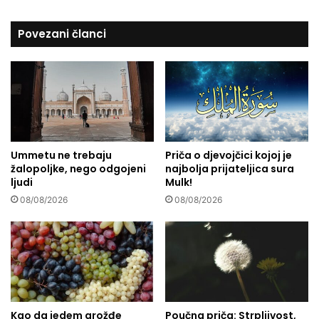
n
j
Povezani članci
a
k
a
Ummetu ne trebaju
Priča o djevojčici kojoj je
žalopoljke, nego odgojeni
najbolja prijateljica sura
ljudi
Mulk!
08/08/2026
08/08/2026
Kao da jedem grožđe
Poučna priča: Strpljivost,