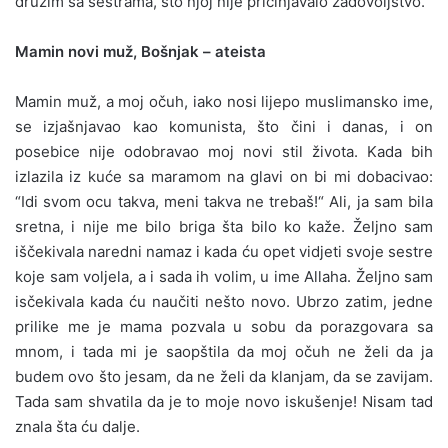
družim sa sestrama, što njoj nije pričinjavalo zadovoljstvo.
Mamin novi muž, Bošnjak – ateista
Mamin muž, a moj očuh, iako nosi lijepo muslimansko ime,
se izjašnjavao kao komunista, što čini i danas, i on
posebice nije odobravao moj novi stil života. Kada bih
izlazila iz kuće sa maramom na glavi on bi mi dobacivao:
“Idi svom ocu takva, meni takva ne trebaš!“ Ali, ja sam bila
sretna, i nije me bilo briga šta bilo ko kaže. Željno sam
iščekivala naredni namaz i kada ću opet vidjeti svoje sestre
koje sam voljela, a i sada ih volim, u ime Allaha. Željno sam
isčekivala kada ću naučiti nešto novo. Ubrzo zatim, jedne
prilike me je mama pozvala u sobu da porazgovara sa
mnom, i tada mi je saopštila da moj očuh ne želi da ja
budem ovo što jesam, da ne želi da klanjam, da se zavijam.
Tada sam shvatila da je to moje novo iskušenje! Nisam tad
znala šta ću dalje.