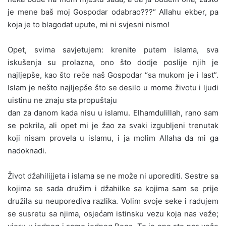
je mene baš moj Gospodar odabrao???“ Allahu ekber, pa
koja je to blagodat upute, mi ni svjesni nismo!
Opet, svima savjetujem: krenite putem islama, sva
iskušenja su prolazna, ono što dodje poslije njih je
najljepše, kao što reče naš Gospodar “sa mukom je i last”.
Islam je nešto najljepše što se desilo u mome životu i ljudi
uistinu ne znaju sta propuštaju
dan za danom kada nisu u islamu. Elhamdulillah, rano sam
se pokrila, ali opet mi je žao za svaki izgubljeni trenutak
koji nisam provela u islamu, i ja molim Allaha da mi ga
nadoknadi.
Život džahilijjeta i islama se ne može ni uporediti. Sestre sa
kojima se sada družim i džahilke sa kojima sam se prije
družila su neuporediva razlika. Volim svoje seke i radujem
se susretu sa njima, osjećam istinsku vezu koja nas veže;