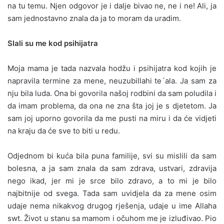
na tu temu. Njen odgovor je i dalje bivao ne, ne i ne! Ali, ja
sam jednostavno znala da ja to moram da uradim.
Slali su me kod psihijatra
Moja mama je tada nazvala hodžu i psihijatra kod kojih je
napravila termine za mene, neuzubillahi te´ala. Ja sam za
nju bila luda. Ona bi govorila našoj rodbini da sam poludila i
da imam problema, da ona ne zna šta joj je s djetetom. Ja
sam joj uporno govorila da me pusti na miru i da će vidjeti
na kraju da će sve to biti u redu.
Odjednom bi kuća bila puna familije, svi su mislili da sam
bolesna, a ja sam znala da sam zdrava, ustvari, zdravija
nego ikad, jer mi je srce bilo zdravo, a to mi je bilo
najbitnije od svega. Tada sam uvidjela da za mene osim
udaje nema nikakvog drugog rješenja, udaje u ime Allaha
swt. Život u stanu sa mamom i očuhom me je izluđivao. Pio