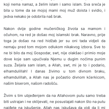
koji nema namaz, a želim islam i samo islam. Sva sreća je
bila u tome da se mojoj mami moj muž doista i svidio, i
jedva nekako je odobrila naš brak.
Nakon dvije godine mučeničkog života sa mamom i
očuhom, na red je došao moj islamski brak. Naravno, prije
toga je došao na red hidžab jer su oni tada vidjeli da
nemaju pred tom mojom odlukom nikakvog izbora. Sve to
ne bi bilo da moj Gospodar, swt, nije olakšao i primio moje
dove koje sam upućivala Njemu u dugim noćima punim
suza. Željela sam islam, a Allah, swt, mi je to i podario,
elhamdulillah! I danas živimo u tom divnom braku,
elhamdulillah, a Allah nas je počastio divnom kćerkicom,
našim biserom, našom radošću.
Živim s tim ubjeđenjem da na Allahovom putu samo treba
biti ustrajan i ne oklijevati, ne posustajati nakon što na putu
naiđete na iskušenje. Allah nas iskušava da vidi da li mi