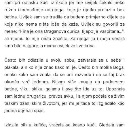
sam pri odlasku kući iz škole jer me uvijek čekalo neko
ružno iznenađenje od njega, koje je rijetko prolazilo bez
batina. Uvijek sam se trudila da budem primjerno dijete za
koje niko nema ništa loše da kaže. Uvijek su govorili za
mene: “Fina je ona Draganova curica, lijepo je vaspitana…”,
ali njemu to nije ništa značilo. Za njega, ja i moja sestra
smo bile najgore, a mama uvijek za sve kriva.
Često bih odlazila u svoju sobu, zatvarala se u sebe i
plakala, a niko nije znao kako mi je. Često bih molila Boga,
onako kako sam znala, da se oni razvedu i da se taj brak
okonča već jednom. Nisam više mogla da podnesem
batine, viku, skiku, galamu i sve što ide uz to. Upoznala
sam jednu drugaricu, pravoslavku, i s njom počela da živim
teškim džahilskim životom, jer mi je tada to izgledalo kao
jedina utjeha i spas.
Izlazila bih u kafiće, vraćala se kasno kući. Gledala sam