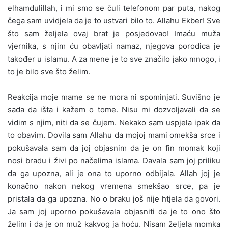
elhamdulillah, i mi smo se čuli telefonom par puta, nakog
čega sam uvidjela da je to ustvari bilo to. Allahu Ekber! Sve
što sam željela ovaj brat je posjedovao! Imaću muža
vjernika, s njim ću obavljati namaz, njegova porodica je
također u islamu. A za mene je to sve značilo jako mnogo, i
to je bilo sve što želim.
Reakcija moje mame se ne mora ni spominjati. Suvišno je
sada da išta i kažem o tome. Nisu mi dozvoljavali da se
vidim s njim, niti da se čujem. Nekako sam uspjela ipak da
to obavim. Dovila sam Allahu da mojoj mami omekša srce i
pokušavala sam da joj objasnim da je on fin momak koji
nosi bradu i živi po načelima islama. Davala sam joj priliku
da ga upozna, ali je ona to uporno odbijala. Allah joj je
konačno nakon nekog vremena smekšao srce, pa je
pristala da ga upozna. No o braku još nije htjela da govori.
Ja sam joj uporno pokušavala objasniti da je to ono što
želim i da je on muž kakvog ja hoću. Nisam željela momka