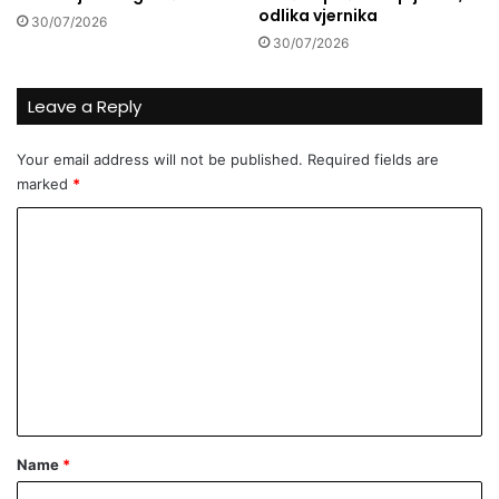
odlika vjernika
30/07/2026
30/07/2026
Leave a Reply
Your email address will not be published.
Required fields are
marked
*
C
o
m
m
e
n
t
*
Name
*