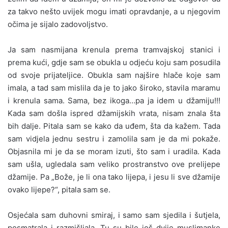
za takvo nešto uvijek mogu imati opravdanje, a u njegovim
očima je sijalo zadovoljstvo.
Ja sam nasmijana krenula prema tramvajskoj stanici i
prema kući, gdje sam se obukla u odjeću koju sam posudila
od svoje prijateljice. Obukla sam najšire hlače koje sam
imala, a tad sam mislila da je to jako široko, stavila maramu
i krenula sama. Sama, bez ikoga…pa ja idem u džamiju!!!
Kada sam došla ispred džamijskih vrata, nisam znala šta
bih dalje. Pitala sam se kako da uđem, šta da kažem. Tada
sam vidjela jednu sestru i zamolila sam je da mi pokaže.
Objasnila mi je da se moram izuti, što sam i uradila. Kada
sam ušla, ugledala sam veliko prostranstvo ove prelijepe
džamije. Pa „Bože, je li ona tako lijepa, i jesu li sve džamije
ovako lijepe?“, pitala sam se.
Osjećala sam duhovni smiraj, i samo sam sjedila i šutjela,
posmatrala i razmišljala. Tu su bile još dvije muslimanke