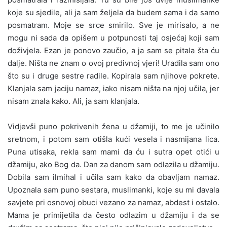
koje su sjedile, ali ja sam željela da budem sama i da samo
posmatram. Moje se srce smirilo. Sve je mirisalo, a ne
mogu ni sada da opišem u potpunosti taj osjećaj koji sam
doživjela. Ezan je ponovo zaučio, a ja sam se pitala šta ću
dalje. Ništa ne znam o ovoj predivnoj vjeri! Uradila sam ono
što su i druge sestre radile. Kopirala sam njihove pokrete.
Klanjala sam jaciju namaz, iako nisam ništa na njoj učila, jer
nisam znala kako. Ali, ja sam klanjala.
Vidjevši puno pokrivenih žena u džamiji, to me je učinilo
sretnom, i potom sam otišla kući vesela i nasmijana lica.
Puna utisaka, rekla sam mami da ću i sutra opet otići u
džamiju, ako Bog da. Dan za danom sam odlazila u džamiju.
Dobila sam ilmihal i učila sam kako da obavljam namaz.
Upoznala sam puno sestara, muslimanki, koje su mi davala
savjete pri osnovoj obuci vezano za namaz, abdest i ostalo.
Mama je primijetila da često odlazim u džamiju i da se