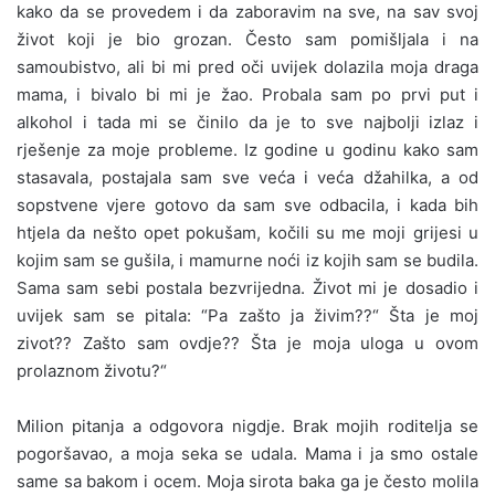
kako da se provedem i da zaboravim na sve, na sav svoj
život koji je bio grozan. Često sam pomišljala i na
samoubistvo, ali bi mi pred oči uvijek dolazila moja draga
mama, i bivalo bi mi je žao. Probala sam po prvi put i
alkohol i tada mi se činilo da je to sve najbolji izlaz i
rješenje za moje probleme. Iz godine u godinu kako sam
stasavala, postajala sam sve veća i veća džahilka, a od
sopstvene vjere gotovo da sam sve odbacila, i kada bih
htjela da nešto opet pokušam, kočili su me moji grijesi u
kojim sam se gušila, i mamurne noći iz kojih sam se budila.
Sama sam sebi postala bezvrijedna. Život mi je dosadio i
uvijek sam se pitala: “Pa zašto ja živim??“ Šta je moj
zivot?? Zašto sam ovdje?? Šta je moja uloga u ovom
prolaznom životu?“
Milion pitanja a odgovora nigdje. Brak mojih roditelja se
pogoršavao, a moja seka se udala. Mama i ja smo ostale
same sa bakom i ocem. Moja sirota baka ga je često molila