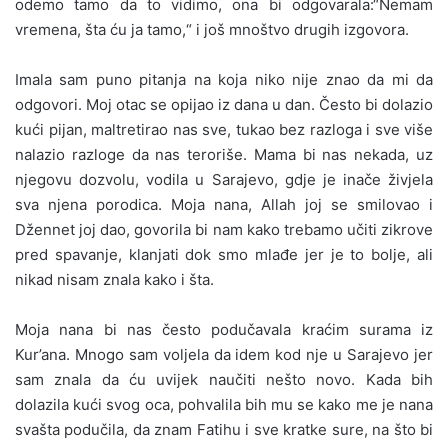
odemo tamo da to vidimo, ona bi odgovarala:“Nemam
vremena, šta ću ja tamo,“ i još mnoštvo drugih izgovora.
Imala sam puno pitanja na koja niko nije znao da mi da
odgovori. Moj otac se opijao iz dana u dan. Često bi dolazio
kući pijan, maltretirao nas sve, tukao bez razloga i sve više
nalazio razloge da nas teroriše. Mama bi nas nekada, uz
njegovu dozvolu, vodila u Sarajevo, gdje je inače živjela
sva njena porodica. Moja nana, Allah joj se smilovao i
Džennet joj dao, govorila bi nam kako trebamo učiti zikrove
pred spavanje, klanjati dok smo mlađe jer je to bolje, ali
nikad nisam znala kako i šta.
Moja nana bi nas često podučavala kraćim surama iz
Kur’ana. Mnogo sam voljela da idem kod nje u Sarajevo jer
sam znala da ću uvijek naučiti nešto novo. Kada bih
dolazila kući svog oca, pohvalila bih mu se kako me je nana
svašta podučila, da znam Fatihu i sve kratke sure, na što bi