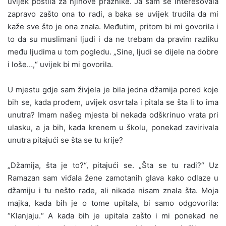
uvijek postila za njihove praznike. Ja sam se interesovala
zapravo zašto ona to radi, a baka se uvijek trudila da mi
kaže sve što je ona znala. Međutim, pritom bi mi govorila i
to da su muslimani ljudi i da ne trebam da pravim razliku
među ljudima u tom pogledu. „Sine, ljudi se dijele na dobre
i loše…,“ uvijek bi mi govorila.
U mjestu gdje sam živjela je bila jedna džamija pored koje
bih se, kada prođem, uvijek osvrtala i pitala se šta li to ima
unutra? Imam našeg mjesta bi nekada odškrinuo vrata pri
ulasku, a ja bih, kada krenem u školu, ponekad zavirivala
unutra pitajući se šta se tu krije?
„Džamija, šta je to?“, pitajući se. „Šta se tu radi?“ Uz
Ramazan sam viđala žene zamotanih glava kako odlaze u
džamiju i tu nešto rade, ali nikada nisam znala šta. Moja
majka, kada bih je o tome upitala, bi samo odgovorila:
“Klanjaju.“ A kada bih je upitala zašto i mi ponekad ne