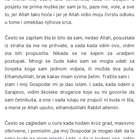
posjetu ne prima muške jer sam ja tu, paze me, vole, a sve
to, jer Allah tako hoće i jer je Allah vidio moju čvrstu odluku
u tome i omekšao njihova srca.
Često se zapitam šta bi bilo da sam, nedao Allah, posustala
iz straha da me ne prihvate, a sada kada vdim ovo, vidim
sta bih propustila. Nikada se ne kajem za uradjeni
postupak. Mnogi se čude kako sam se mogla udati za
čovjeka koga sam jednom vidjela, ili možda dva puta.
Elhamdulillah, brak kakav imam svima želim. Tražila sam i
slam i moj Gospodar mi je dao islam. I sada, kada odem u
Sarajevo, vidim školske drugarice koje su mi govorile da
sam četnikuša, a one i sada lutaju ne znajući ni kuda ni šta,
a mene je Allah uputio, elhamdulillahi Rabbil allemin.
Često se zagledam u cure kada hodam kroz grad, masovno
otkrivene, i pomislim „pa moj Gospodar je mogao dati da ta
neka bude na mom mjestu sada, a da ja budem ona, zašto