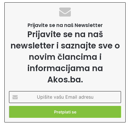
Prijavite se na naš Newsletter
Prijavite se na naš
newsletter i saznajte sve o
novim člancima i
informacijama na
Akos.ba.
U
p
i
š
i
t