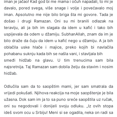
iman je jačao! Kad god bi me mama i očuh napadali, to mi je
davalo, pored svega, više snage i volje i povećavalo moj
iman. Apsolutno me nije bilo briga šta mi govore. Tada je
došao i drugi Ramazan. Oni su mi branili odlazak na
teraviju, ali ja bih im slagala da idem u kafić i tako bih
uspijevala da odem u džamiju. SubhanAllah, znam da im je
bilo draže da čuju da idem u kafić nego u džamiju. A ja bih
oblačila uske hlače i majice, preko kojih bi navlačila
pohabanu suknju kada bih se našla vani, i stavljala bih
smeđi hidžab na glavu. U tim trenucima sam bila
najsretnija. Taj Ramazan sam dobila želju da stavim i nosim
hidžab.
Odlučila sam da to saopštim mami, jer sam smatrala da
vrijedi pokušati. Njihova reakcija na moje saopštenje je bila
užasna. Dok sam im ja to sa puno sreće saopštila uz ručak,
oni su negodovali i donijeli svoju odluku. „Iz ovih stopa
ideš svom ocu u Srbiju! Meni si se ogadila, neka on radi sa