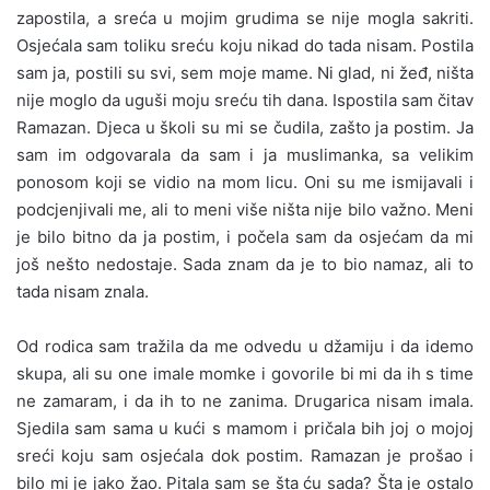
zapostila, a sreća u mojim grudima se nije mogla sakriti.
Osjećala sam toliku sreću koju nikad do tada nisam. Postila
sam ja, postili su svi, sem moje mame. Ni glad, ni žeđ, ništa
nije moglo da uguši moju sreću tih dana. Ispostila sam čitav
Ramazan. Djeca u školi su mi se čudila, zašto ja postim. Ja
sam im odgovarala da sam i ja muslimanka, sa velikim
ponosom koji se vidio na mom licu. Oni su me ismijavali i
podcjenjivali me, ali to meni više ništa nije bilo važno. Meni
je bilo bitno da ja postim, i počela sam da osjećam da mi
još nešto nedostaje. Sada znam da je to bio namaz, ali to
tada nisam znala.
Od rodica sam tražila da me odvedu u džamiju i da idemo
skupa, ali su one imale momke i govorile bi mi da ih s time
ne zamaram, i da ih to ne zanima. Drugarica nisam imala.
Sjedila sam sama u kući s mamom i pričala bih joj o mojoj
sreći koju sam osjećala dok postim. Ramazan je prošao i
bilo mi je jako žao. Pitala sam se šta ću sada? Šta je ostalo