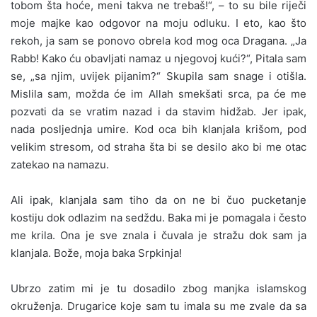
tobom šta hoće, meni takva ne trebaš!“, – to su bile riječi
moje majke kao odgovor na moju odluku. I eto, kao što
rekoh, ja sam se ponovo obrela kod mog oca Dragana. „Ja
Rabb! Kako ću obavljati namaz u njegovoj kući?“, Pitala sam
se, „sa njim, uvijek pijanim?“ Skupila sam snage i otišla.
Mislila sam, možda će im Allah smekšati srca, pa će me
pozvati da se vratim nazad i da stavim hidžab. Jer ipak,
nada posljednja umire. Kod oca bih klanjala krišom, pod
velikim stresom, od straha šta bi se desilo ako bi me otac
zatekao na namazu.
Ali ipak, klanjala sam tiho da on ne bi čuo pucketanje
kostiju dok odlazim na sedždu. Baka mi je pomagala i često
me krila. Ona je sve znala i čuvala je stražu dok sam ja
klanjala. Bože, moja baka Srpkinja!
Ubrzo zatim mi je tu dosadilo zbog manjka islamskog
okruženja. Drugarice koje sam tu imala su me zvale da sa