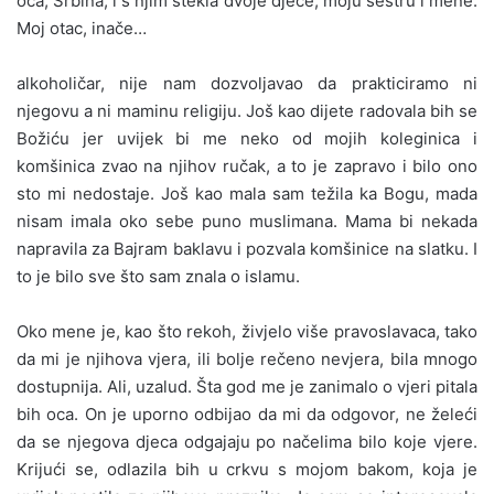
oca, Srbina, i s njim stekla dvoje djece, moju sestru i mene.
Moj otac, inače…
alkoholičar, nije nam dozvoljavao da prakticiramo ni
njegovu a ni maminu religiju. Još kao dijete radovala bih se
Božiću jer uvijek bi me neko od mojih koleginica i
komšinica zvao na njihov ručak, a to je zapravo i bilo ono
sto mi nedostaje. Još kao mala sam težila ka Bogu, mada
nisam imala oko sebe puno muslimana. Mama bi nekada
napravila za Bajram baklavu i pozvala komšinice na slatku. I
to je bilo sve što sam znala o islamu.
Oko mene je, kao što rekoh, živjelo više pravoslavaca, tako
da mi je njihova vjera, ili bolje rečeno nevjera, bila mnogo
dostupnija. Ali, uzalud. Šta god me je zanimalo o vjeri pitala
bih oca. On je uporno odbijao da mi da odgovor, ne želeći
da se njegova djeca odgajaju po načelima bilo koje vjere.
Krijući se, odlazila bih u crkvu s mojom bakom, koja je