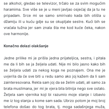
se alkohol, gledao se televizor, trčalo se za svim mogućim
haramima. Sve više se je u meni javljao osjećaj da ja tu ne
pripadam. Srce mi se samo smirivalo kada bih otišla u
džamiju ili u kuću gdje su se okupljale sestre. Kući bih se
vraćala tužna jer sam znala šta me kod kuće čeka, nakon
ove harmonije.
Konačno dolazi olakšanje
Jedne prilike mi je prišla jedna prijateljica, sestra, i pitala
me da li bih se ja željela udati. Nije mi bilo jasno kako bih
se željela udati za nekog koga ne poznajem. Ona me je
uvjerila da će sve biti u redu samo ako joj kažem da li sam
zainteresovana. Rekla sam joj da se želim udati, ali samo za
brata muslimana, jer mi je vjera bila bitnija nego sve ostalo.
Željela sam vjernika koji bi razumio moje stanje i izbavio
me iz tog stanja u kome sam sada. Ubrzo potom je moj broj
telefona došao do tog brata, tj. moga sadašnjega muža,