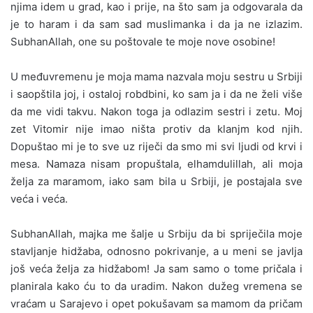
njima idem u grad, kao i prije, na što sam ja odgovarala da
je to haram i da sam sad muslimanka i da ja ne izlazim.
SubhanAllah, one su poštovale te moje nove osobine!
U međuvremenu je moja mama nazvala moju sestru u Srbiji
i saopštila joj, i ostaloj robdbini, ko sam ja i da ne želi više
da me vidi takvu. Nakon toga ja odlazim sestri i zetu. Moj
zet Vitomir nije imao ništa protiv da klanjm kod njih.
Dopuštao mi je to sve uz riječi da smo mi svi ljudi od krvi i
mesa. Namaza nisam propuštala, elhamdulillah, ali moja
želja za maramom, iako sam bila u Srbiji, je postajala sve
veća i veća.
SubhanAllah, majka me šalje u Srbiju da bi spriječila moje
stavljanje hidžaba, odnosno pokrivanje, a u meni se javlja
još veća želja za hidžabom! Ja sam samo o tome pričala i
planirala kako ću to da uradim. Nakon dužeg vremena se
vraćam u Sarajevo i opet pokušavam sa mamom da pričam