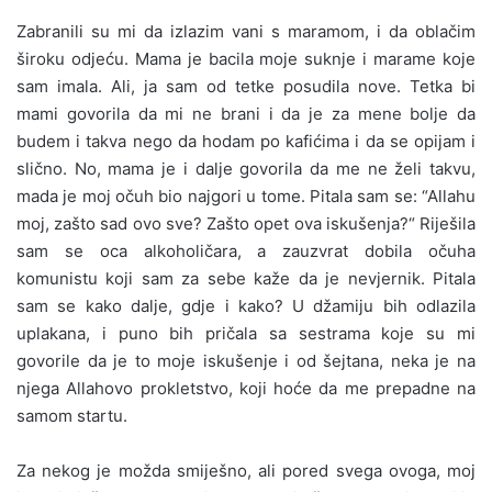
Zabranili su mi da izlazim vani s maramom, i da oblačim
široku odjeću. Mama je bacila moje suknje i marame koje
sam imala. Ali, ja sam od tetke posudila nove. Tetka bi
mami govorila da mi ne brani i da je za mene bolje da
budem i takva nego da hodam po kafićima i da se opijam i
slično. No, mama je i dalje govorila da me ne želi takvu,
mada je moj očuh bio najgori u tome. Pitala sam se: “Allahu
moj, zašto sad ovo sve? Zašto opet ova iskušenja?“ Riješila
sam se oca alkoholičara, a zauzvrat dobila očuha
komunistu koji sam za sebe kaže da je nevjernik. Pitala
sam se kako dalje, gdje i kako? U džamiju bih odlazila
uplakana, i puno bih pričala sa sestrama koje su mi
govorile da je to moje iskušenje i od šejtana, neka je na
njega Allahovo prokletstvo, koji hoće da me prepadne na
samom startu.
Za nekog je možda smiješno, ali pored svega ovoga, moj