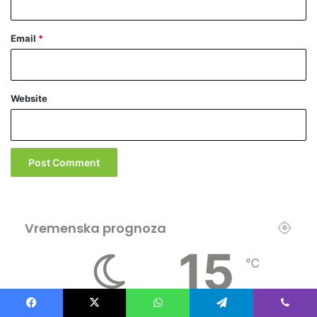
Email
*
Website
Vremenska prognoza
15
℃
30º - 15º