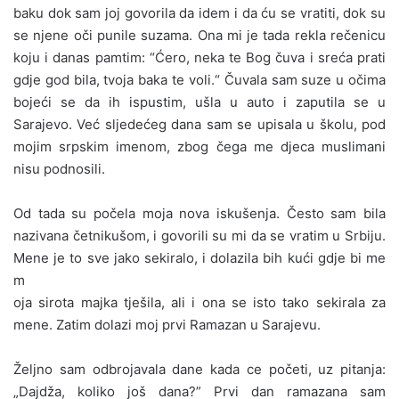
baku dok sam joj govorila da idem i da ću se vratiti, dok su
se njene oči punile suzama. Ona mi je tada rekla rečenicu
koju i danas pamtim: “Ćero, neka te Bog čuva i sreća prati
gdje god bila, tvoja baka te voli.“ Čuvala sam suze u očima
bojeći se da ih ispustim, ušla u auto i zaputila se u
Sarajevo. Već sljedećeg dana sam se upisala u školu, pod
mojim srpskim imenom, zbog čega me djeca muslimani
nisu podnosili.
Od tada su počela moja nova iskušenja. Često sam bila
nazivana četnikušom, i govorili su mi da se vratim u Srbiju.
Mene je to sve jako sekiralo, i dolazila bih kući gdje bi me
m
oja sirota majka tješila, ali i ona se isto tako sekirala za
mene. Zatim dolazi moj prvi Ramazan u Sarajevu.
Željno sam odbrojavala dane kada ce početi, uz pitanja:
„Dajdža, koliko još dana?” Prvi dan ramazana sam