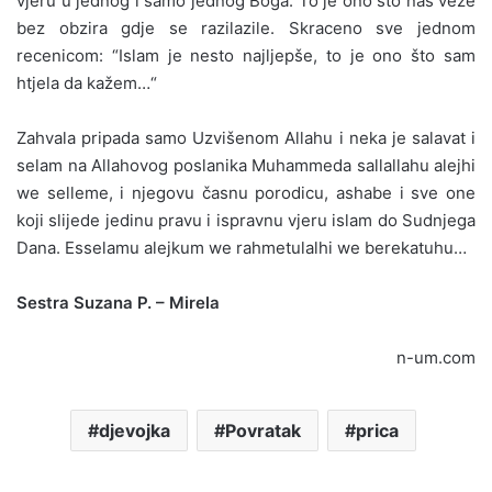
vjeru u jednog i samo jednog Boga. To je ono sto nas veže
bez obzira gdje se razilazile. Skraceno sve jednom
recenicom: “Islam je nesto najljepše, to je ono što sam
htjela da kažem…“
Zahvala pripada samo Uzvišenom Allahu i neka je salavat i
selam na Allahovog poslanika Muhammeda sallallahu alejhi
we selleme, i njegovu časnu porodicu, ashabe i sve one
koji slijede jedinu pravu i ispravnu vjeru islam do Sudnjega
Dana. Esselamu alejkum we rahmetulalhi we berekatuhu…
Sestra Suzana P. – Mirela
n-um.com
djevojka
Povratak
prica