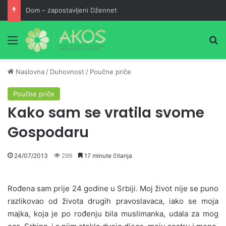
Priča o djevojčici kojoj je najbolja prijateljica sura Mulk!
Meni
Pr
Naslovna
/
Duhovnost
/
Poučne priče
Poučne priče
Kako sam se vratila svome
Gospodaru
24/07/2013
299
17 minute čitanja
Rođena sam prije 24 godine u Srbiji. Moj život nije se puno
razlikovao od života drugih pravoslavaca, iako se moja
majka, koja je po rođenju bila muslimanka, udala za mog