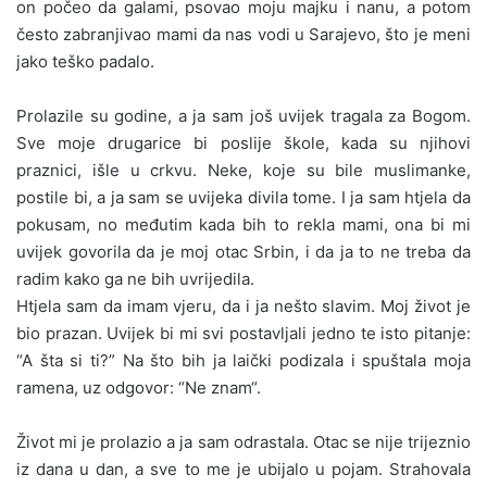
on počeo da galami, psovao moju majku i nanu, a potom
često zabranjivao mami da nas vodi u Sarajevo, što je meni
jako teško padalo.
Prolazile su godine, a ja sam još uvijek tragala za Bogom.
Sve moje drugarice bi poslije škole, kada su njihovi
praznici, išle u crkvu. Neke, koje su bile muslimanke,
postile bi, a ja sam se uvijeka divila tome. I ja sam htjela da
pokusam, no međutim kada bih to rekla mami, ona bi mi
uvijek govorila da je moj otac Srbin, i da ja to ne treba da
radim kako ga ne bih uvrijedila.
Htjela sam da imam vjeru, da i ja nešto slavim. Moj život je
bio prazan. Uvijek bi mi svi postavljali jedno te isto pitanje:
“A šta si ti?” Na što bih ja laički podizala i spuštala moja
ramena, uz odgovor: “Ne znam“.
Život mi je prolazio a ja sam odrastala. Otac se nije trijeznio
iz dana u dan, a sve to me je ubijalo u pojam. Strahovala