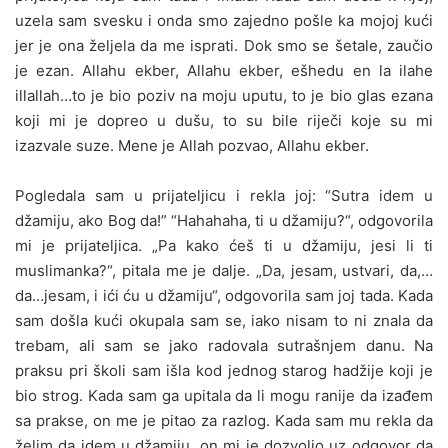
uzela sam svesku i onda smo zajedno pošle ka mojoj kući
jer je ona željela da me isprati. Dok smo se šetale, zaučio
je ezan. Allahu ekber, Allahu ekber, ešhedu en la ilahe
illallah…to je bio poziv na moju uputu, to je bio glas ezana
koji mi je dopreo u dušu, to su bile riječi koje su mi
izazvale suze. Mene je Allah pozvao, Allahu ekber.
Pogledala sam u prijateljicu i rekla joj: “Sutra idem u
džamiju, ako Bog da!” “Hahahaha, ti u džamiju?“, odgovorila
mi je prijateljica. „Pa kako ćeš ti u džamiju, jesi li ti
muslimanka?“, pitala me je dalje. „Da, jesam, ustvari, da,…
da…jesam, i ići ću u džamiju“, odgovorila sam joj tada. Kada
sam došla kući okupala sam se, iako nisam to ni znala da
trebam, ali sam se jako radovala sutrašnjem danu. Na
praksu pri školi sam išla kod jednog starog hadžije koji je
bio strog. Kada sam ga upitala da li mogu ranije da izađem
sa prakse, on me je pitao za razlog. Kada sam mu rekla da
želim da idem u džamiju, on mi je dozvolio uz odgovor da