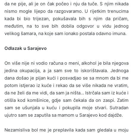
da ne pije, ali je on čak počeo i nju da tuče. S njim nikada
nismo mogle lijepo da razgovaramo. U rijetkim trenucima
kada bi bio trijezan, pokušavala bih s njim da pričam,
međutim, na to sve bih dobila odgovor u vidu jednog
velikog šamara, na koje sam ionako postala odavno imuna.
Odlazak u Sarajevo
On više nije ni vodio računa o meni, alkohol je bila njegova
jedina okupacija, a ja sam sve to iskorištavala. Jednoga
dana došao je pijan kući i posvadjao se sa mnom da bi me
potom istjerao iz kuće i rekao da se više nikada ne vratim,
da ne želi da me vidi, da sam ja ništa… Istrčala sam iz kuće i
otišla kod komšinice, gdje sam čekala da on zaspi. Zatim
sam se ušunjala u kuću i pokupila moje stvari. Sutradan
ujutro sam se zaputila sa mamom u Sarajevo kod dajdže.
Nezamisliva bol me je preplavila kada sam gledala u moju