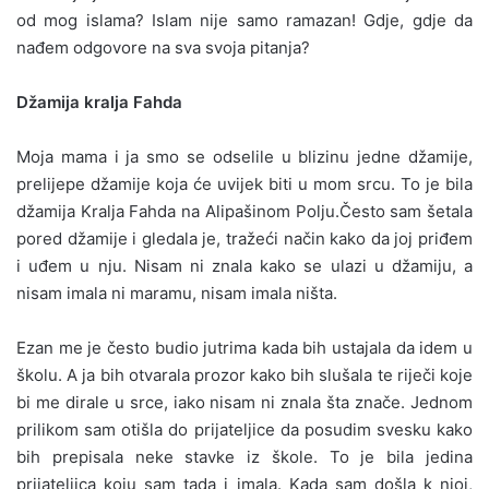
od mog islama? Islam nije samo ramazan! Gdje, gdje da
nađem odgovore na sva svoja pitanja?
Džamija kralja Fahda
Moja mama i ja smo se odselile u blizinu jedne džamije,
prelijepe džamije koja će uvijek biti u mom srcu. To je bila
džamija Kralja Fahda na Alipašinom Polju.Često sam šetala
pored džamije i gledala je, tražeći način kako da joj priđem
i uđem u nju. Nisam ni znala kako se ulazi u džamiju, a
nisam imala ni maramu, nisam imala ništa.
Ezan me je često budio jutrima kada bih ustajala da idem u
školu. A ja bih otvarala prozor kako bih slušala te riječi koje
bi me dirale u srce, iako nisam ni znala šta znače. Jednom
prilikom sam otišla do prijateljice da posudim svesku kako
bih prepisala neke stavke iz škole. To je bila jedina
prijateljica koju sam tada i imala. Kada sam došla k njoj,