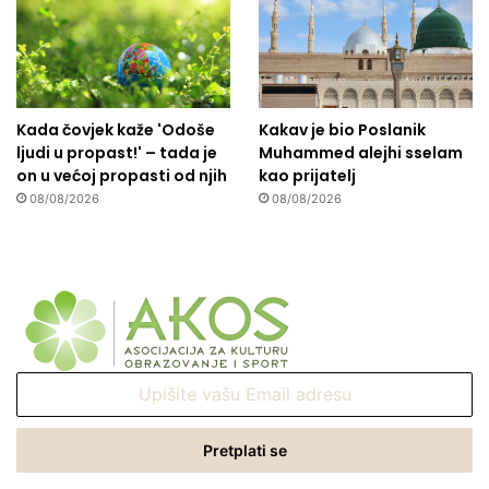
Kada čovjek kaže 'Odoše
Kakav je bio Poslanik
ljudi u propast!' – tada je
Muhammed alejhi sselam
on u većoj propasti od njih
kao prijatelj
08/08/2026
08/08/2026
Upišite
vašu
Email
adresu