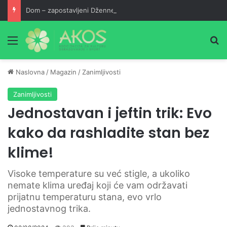
Dom – zapostavljeni Džennet
Meni
Pr
Naslovna
/
Magazin
/
Zanimljivosti
Zanimljivosti
Jednostavan i jeftin trik: Evo
kako da rashladite stan bez
klime!
Visoke temperature su već stigle, a ukoliko
nemate klima uređaj koji će vam održavati
prijatnu temperaturu stana, evo vrlo
jednostavnog trika.