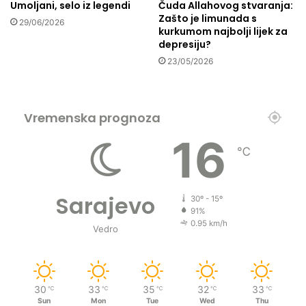
Umoljani, selo iz legendi
Čuda Allahovog stvaranja:
k
Zašto je limunada s
n
29/06/2026
kurkumom najbolji lijek za
a
depresiju?
B
23/05/2026
l
i
s
k
Vremenska prognoza
o
16
m
℃
i
s
t
o
Sarajevo
30º - 15º
k
91%
u
0.95 km/h
Vedro
30
33
35
32
33
℃
℃
℃
℃
℃
Sun
Mon
Tue
Wed
Thu