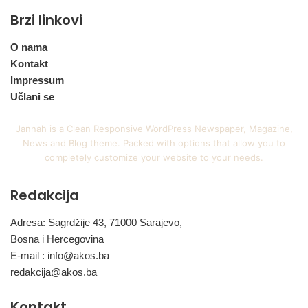
Brzi linkovi
O nama
Kontakt
Impressum
Učlani se
Jannah is a Clean Responsive WordPress Newspaper, Magazine,
News and Blog theme. Packed with options that allow you to
completely customize your website to your needs.
Redakcija
Adresa: Sagrdžije 43, 71000 Sarajevo,
Bosna i Hercegovina
E-mail :
info@akos.ba
redakcija@akos.ba
Kontakt