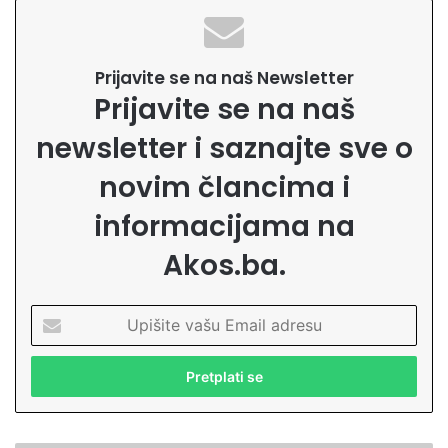
Prijavite se na naš Newsletter
Prijavite se na naš
newsletter i saznajte sve o
novim člancima i
informacijama na
Akos.ba.
U
p
i
š
i
t
e