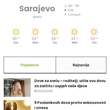
a
Sarajevo
30º - 19º
b
43%
r
1.52 km/h
Vedro
a
č
n
e
30
33
34
33
33
℃
℃
℃
℃
℃
i
Sun
Mon
Tue
Wed
Thu
n
t
i
m
Popularno
Najnovije
e
i
z
Dove za sreću – roditelji, učite ovu dovu
k
za zaštitu i uspjeh vaše djece
u
15/03/2026
ć
e
?
9 Poslanikovih dova protiv anksioznosti
i stresa