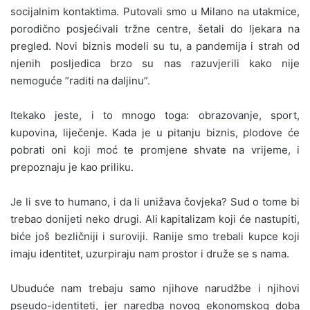
socijalnim kontaktima. Putovali smo u Milano na utakmice,
porodično posjećivali tržne centre, šetali do ljekara na
pregled. Novi biznis modeli su tu, a pandemija i strah od
njenih posljedica brzo su nas razuvjerili kako nije
nemoguće ”raditi na daljinu”.
Itekako jeste, i to mnogo toga: obrazovanje, sport,
kupovina, liječenje. Kada je u pitanju biznis, plodove će
pobrati oni koji moć te promjene shvate na vrijeme, i
prepoznaju je kao priliku.
Je li sve to humano, i da li unižava čovjeka? Sud o tome bi
trebao donijeti neko drugi. Ali kapitalizam koji će nastupiti,
biće još bezličniji i suroviji. Ranije smo trebali kupce koji
imaju identitet, uzurpiraju nam prostor i druže se s nama.
Ubuduće nam trebaju samo njihove narudžbe i njihovi
pseudo-identiteti, jer naredba novog ekonomskog doba