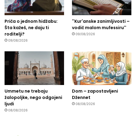
Priča o jednom hidžabu:
''Kur'anske zanimljivosti –
Šta kažeš, ne daju ti
vodič malom mufessiru''
roditelji?
09/08/2026
09/08/2026
Ummetu ne trebaju
Dom – zapostavljeni
žalopoljke, nego odgojeni
Džennet
ljudi
08/08/2026
08/08/2026