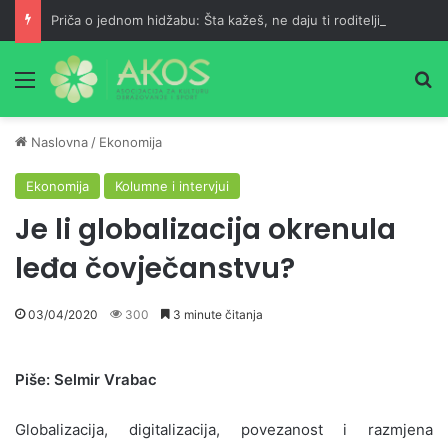
Priča o jednom hidžabu: Šta kažeš, ne daju ti roditelji?
Meni
Pr
Naslovna
/
Ekonomija
Ekonomija
Kolumne i intervjui
Je li globalizacija okrenula
leđa čovječanstvu?
03/04/2020
300
3 minute čitanja
Piše: Selmir Vrabac
Globalizacija, digitalizacija, povezanost i razmjena