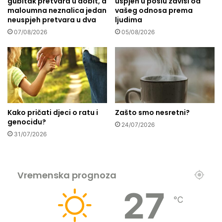
gubitak pretvara u dobit, a
uspjeh u poslu zavisi od
i
maloumna neznalica jedan
vašeg odnosa prema
m
neuspjeh pretvara u dva
ljudima
p
07/08/2026
05/08/2026
o
s
l
j
e
d
i
c
Kako pričati djeci o ratu i
Zašto smo nesretni?
a
genocidu?
24/07/2026
m
31/07/2026
a
i
z
n
Vremenska prognoza
o
š
27
℃
e
n
j