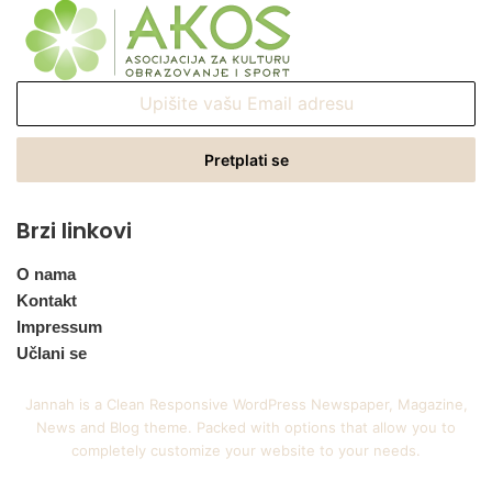
Upišite
vašu
Email
adresu
Brzi linkovi
O nama
Kontakt
Impressum
Učlani se
Jannah is a Clean Responsive WordPress Newspaper, Magazine,
News and Blog theme. Packed with options that allow you to
completely customize your website to your needs.