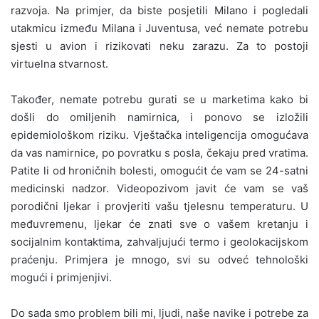
razvoja. Na primjer, da biste posjetili Milano i pogledali
utakmicu između Milana i Juventusa, već nemate potrebu
sjesti u avion i rizikovati neku zarazu. Za to postoji
virtuelna stvarnost.
Također, nemate potrebu gurati se u marketima kako bi
došli do omiljenih namirnica, i ponovo se izložili
epidemiološkom riziku. Vještačka inteligencija omogućava
da vas namirnice, po povratku s posla, čekaju pred vratima.
Patite li od hroničnih bolesti, omogućit će vam se 24-satni
medicinski nadzor. Videopozivom javit će vam se vaš
porodični ljekar i provjeriti vašu tjelesnu temperaturu. U
međuvremenu, ljekar će znati sve o vašem kretanju i
socijalnim kontaktima, zahvaljujući termo i geolokacijskom
praćenju. Primjera je mnogo, svi su odveć tehnološki
mogući i primjenjivi.
Do sada smo problem bili mi, ljudi, naše navike i potrebe za