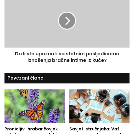
t
a
e
i
l
s
t
i
u
i
s
v
t
r
e
t
u
p
Da li ste upoznati sa štetnim posljedicama
o
iznošenja bračne intime iz kuće?
z
n
a
Povezani članci
t
i
s
a
š
t
e
t
Pronicljiv i hrabar čovjek
Savjeti stručnjaka: Vaš
n