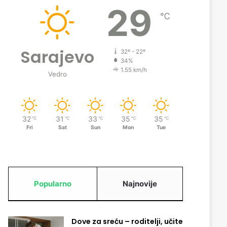
29
℃
Sarajevo
32º - 22º
34%
1.55 km/h
Vedro
32
31
33
35
35
℃
℃
℃
℃
℃
Fri
Sat
Sun
Mon
Tue
Popularno
Najnovije
Dove za sreću – roditelji, učite