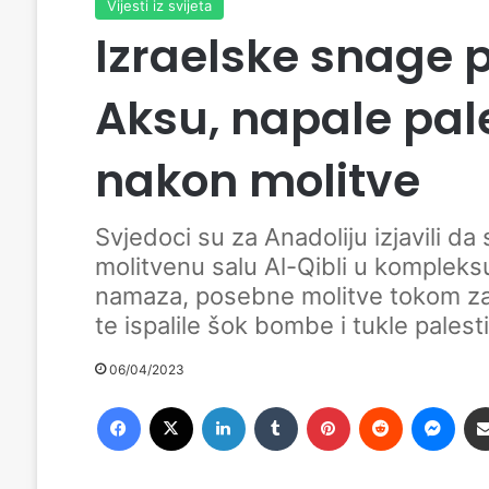
Vijesti iz svijeta
Izraelske snage 
Aksu, napale pale
nakon molitve
Svjedoci su za Anadoliju izjavili da
molitvenu salu Al-Qibli u kompleks
namaza, posebne molitve tokom z
te ispalile šok bombe i tukle palest
06/04/2023
Facebook
X
LinkedIn
Tumblr
Pinterest
Reddit
Messenger