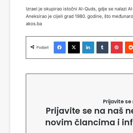
Izrael je okupirao istočni Al-Quds, gdje se nalazi 
Aneksirao je cijeli grad 1980. godine, što međunaro
akos.ba
Facebook
X
LinkedIn
Tumblr
Pinterest
Podijeli
Prijavite s
Prijavite se na naš n
novim člancima i in