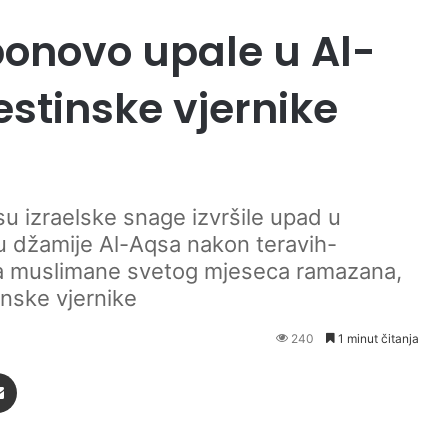
ponovo upale u Al-
stinske vjernike
 su izraelske snage izvršile upad u
u džamije Al-Aqsa nakon teravih-
a muslimane svetog mjeseca ramazana,
inske vjernike
240
1 minut čitanja
Podijeli putem Emaila