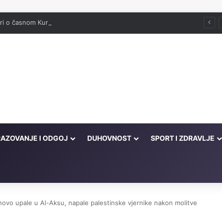
ori o časnom Kur'anu
AZOVANJE I ODGOJ
DUHOVNOST
SPORT I ZDRAVLJE
novo upale u Al-Aksu, napale palestinske vjernike nakon molitve