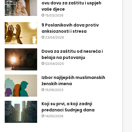
ovu dovu za zaštitu i uspjeh
vaše djece
15/03/2026
9 Poslanikovih dova protiv
anksioznosti i stresa
23/04/2026
Dova za zaštitu od nesreća i
belaja na putovanju
02/04/2025
Izbor najljepših muslimanskih
ženskih imena
15/09/2023
Koji su prvi, a koji zadnji
predznaci Sudnjeg dana
14/05/2026