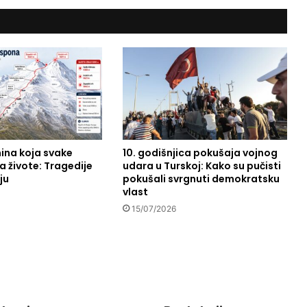
m
r
a
m
a
z
a
n
a
?
nina koja svake
10. godišnjica pokušaja vojnog
 živote: Tragedije
udara u Turskoj: Kako su pučisti
ju
pokušali svrgnuti demokratsku
vlast
15/07/2026