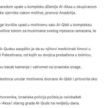
ć zaredom upale u kompleks džamije Al-Aksa u okupiranom
e vjernike nakon molitve, prenosi Anadolija.
age izvršile upad u molitvenu salu Al-Qibli u kompleksu
olitve tokom za muslimane svetog mjeseca ramazana, te
-Qudsu saopštio je da su njihovi medicinski timovi u
Palestinaca, od kojih su dvojica prebačena u bolnicu.
 su bacali kamenje i vatromet na izraelske snage.
alestince unutar molitvene dvorane Al-Qibli i pritvorila oko
vorenika, izraelska policija počela je oslobađati
l-Aksa i starog grada Al-Quds na nedjelju dana.