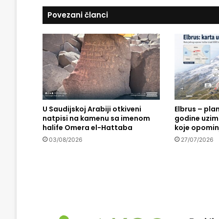
u
p
Povezani članci
u
t
o
k
i
ć
e
n
d
U Saudijskoj Arabiji otkiveni
Elbrus – pla
e
natpisi na kamenu sa imenom
godine uzima
o
halife Omera el-Hattaba
koje opomin
P
r
03/08/2026
27/07/2026
i
š
t
i
n
e
u