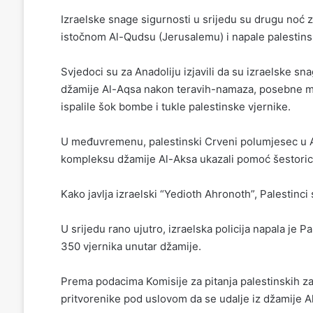
Izraelske snage sigurnosti u srijedu su drugu no
istočnom Al-Qudsu (Jerusalemu) i napale palestinsk
Svjedoci su za Anadoliju izjavili da su izraelske sn
džamije Al-Aqsa nakon teravih-namaza, posebne m
ispalile šok bombe i tukle palestinske vjernike.
U međuvremenu, palestinski Crveni polumjesec u Al
kompleksu džamije Al-Aksa ukazali pomoć šestorici 
Kako javlja izraelski “Yedioth Ahronoth”, Palestinci
U srijedu rano ujutro, izraelska policija napala je P
350 vjernika unutar džamije.
Prema podacima Komisije za pitanja palestinskih zat
pritvorenike pod uslovom da se udalje iz džamije A