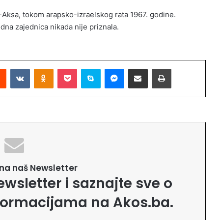
Al-Aksa, tokom arapsko-izraelskog rata 1967. godine.
dna zajednica nikada nije priznala.
Reddit
VKontakte
Odnoklassniki
Pocket
Skype
Messenger
Podijeli putem Emaila
Printaj
e na naš Newsletter
ewsletter i saznajte sve o
formacijama na Akos.ba.