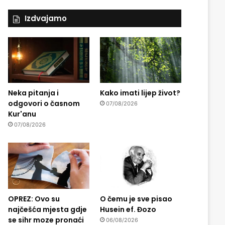
Izdvajamo
Neka pitanja i
Kako imati lijep život?
odgovori o časnom
07/08/2026
Kur'anu
07/08/2026
OPREZ: Ovo su
O čemu je sve pisao
najčešća mjesta gdje
Husein ef. Đozo
se sihr moze pronaći
06/08/2026