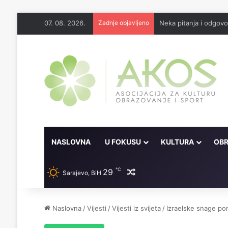
07. 08. 2026.
Zadnje objavljeno
Neka pitanja i odgov
NASLOVNA
U FOKUSU
KULTURA
OBR
℃
29
Random članak
Sarajevo, BiH
Naslovna
/
Vijesti
/
Vijesti iz svijeta
/
Izraelske snage po