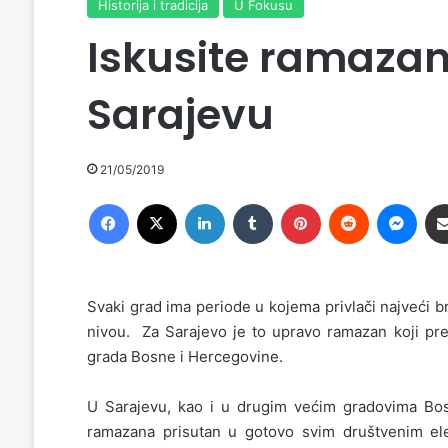
Historija i tradicija
U Fokusu
Iskusite ramaza
Sarajevu
21/05/2019
Facebook
X
LinkedIn
Tumblr
Pinterest
Reddit
Messenger
Svaki grad ima periode u kojema privlači najveći b
nivou. Za Sarajevo je to upravo ramazan koji pred
grada Bosne i Hercegovine.
U Sarajevu, kao i u drugim većim gradovima Bo
ramazana prisutan u gotovo svim društvenim ele