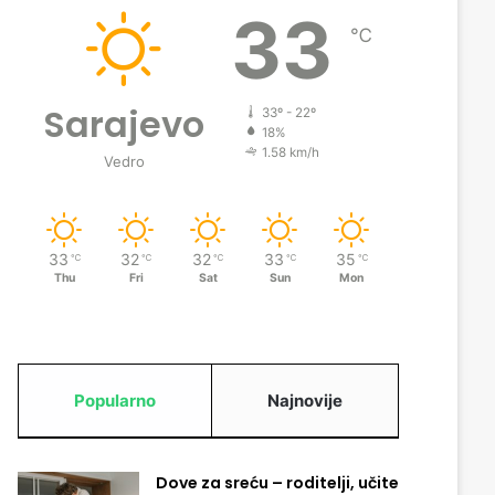
33
℃
Sarajevo
33º - 22º
18%
1.58 km/h
Vedro
33
32
32
33
35
℃
℃
℃
℃
℃
Thu
Fri
Sat
Sun
Mon
Popularno
Najnovije
Dove za sreću – roditelji, učite