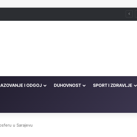
ka pohodilo Ćorkovaču u znak sjećanja na Izeta Nanića
AZOVANJE I ODGOJ
DUHOVNOST
SPORT I ZDRAVLJE
osferu u Sarajevu