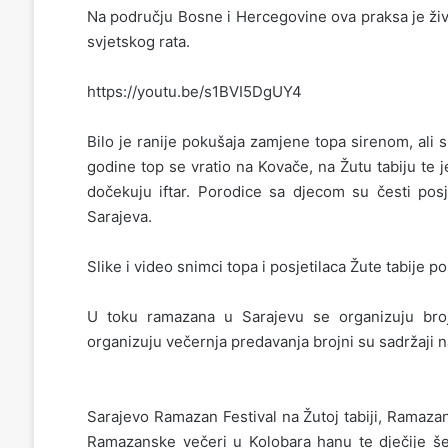
Na području Bosne i Hercegovine ova praksa je živ
svjetskog rata.
https://youtu.be/s1BVI5DgUY4
Bilo je ranije pokušaja zamjene topa sirenom, ali 
godine top se vratio na Kovače, na Žutu tabiju te j
dočekuju iftar. Porodice sa djecom su česti posj
Sarajeva.
Slike i video snimci topa i posjetilaca Žute tabije 
U toku ramazana u Sarajevu se organizuju broj
organizuju večernja predavanja brojni su sadržaji 
Sarajevo Ramazan Festival na Žutoj tabiji, Ramazan
Ramazanske večeri u Kolobara hanu te dječije š