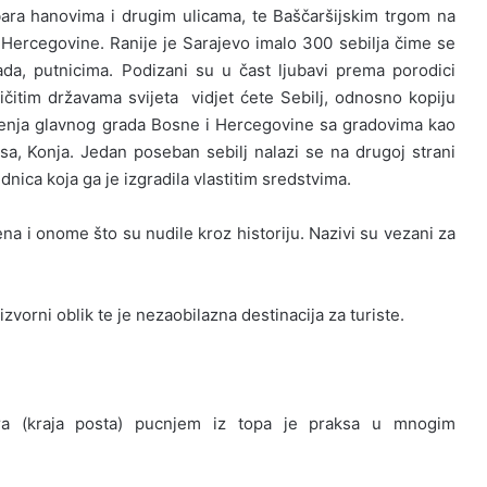
ara hanovima i drugim ulicama, te Baščaršijskim trgom na
i Hercegovine. Ranije je Sarajevo imalo 300 sebilja čime se
da, putnicima. Podizani su u čast ljubavi prema porodici
čitim državama svijeta vidjet ćete Sebilj, odnosno kopiju
ljenja glavnog grada Bosne i Hercegovine sa gradovima kao
rsa, Konja. Jedan poseban sebilj nalazi se na drugoj strani
ednica koja ga je izgradila vlastitim sredstvima.
na i onome što su nudile kroz historiju. Nazivi su vezani za
zvorni oblik te je nezaobilazna destinacija za turiste.
tara (kraja posta) pucnjem iz topa je praksa u mnogim