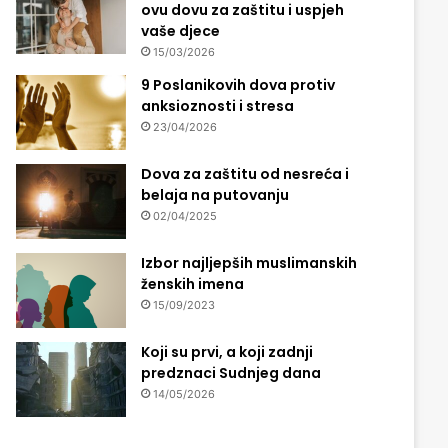
ovu dovu za zaštitu i uspjeh
vaše djece
15/03/2026
9 Poslanikovih dova protiv
anksioznosti i stresa
23/04/2026
Dova za zaštitu od nesreća i
belaja na putovanju
02/04/2025
Izbor najljepših muslimanskih
ženskih imena
15/09/2023
Koji su prvi, a koji zadnji
predznaci Sudnjeg dana
14/05/2026