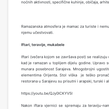
noćnih aktivnosti, specifične kuhinje, običaja, arhit
Ramazanska atmosfera je mamac za turiste i nemusl
njemu učestvovati.
Iftari, teravije, mukabele
Iftari (večera kojom se završava post) se realizuju
kad je ramazan u toplijem dijelu godine. Upravo su
munara posebnost Sarajeva. Mnogobrojni ugostitel
elementima Orijenta. Stol viška je teško prona
restorana u Sarajevu su prisutni i arapski, turski i a
https://youtu.be/QJy0ICKYV5I
Nakon iftara vjernici se spremaju za teraviju-