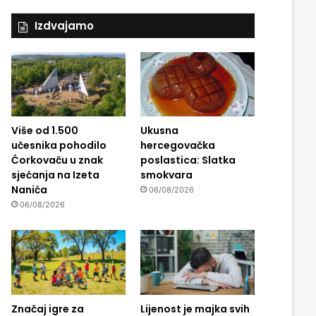
Izdvajamo
Više od 1.500
Ukusna
učesnika pohodilo
hercegovačka
Ćorkovaču u znak
poslastica: Slatka
sjećanja na Izeta
smokvara
Nanića
06/08/2026
06/08/2026
Značaj igre za
Lijenost je majka svih