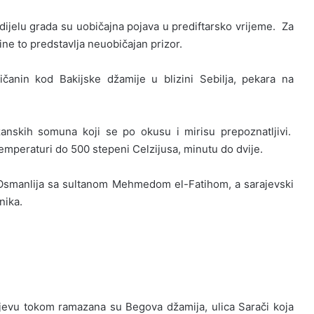
ijelu grada su uobičajna pojava u prediftarsko vrijeme. Za
ine to predstavlja neuobičajan prizor.
čanin kod Bakijske džamije u blizini Sebilja, pekara na
anskih somuna koji se po okusu i mirisu prepoznatljivi.
mperaturi do 500 stepeni Celzijusa, minutu do dvije.
 Osmanlija sa sultanom Mehmedom el-Fatihom, a sarajevski
nika.
arajevu tokom ramazana su Begova džamija, ulica Sarači koja