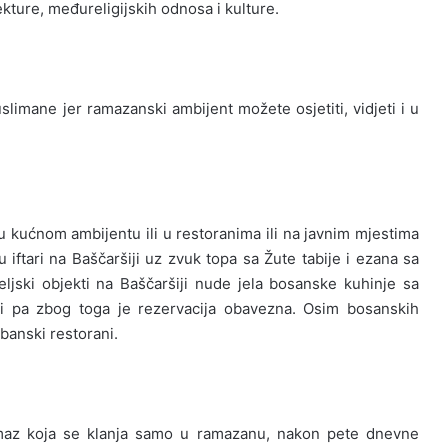
ekture, međureligijskih odnosa i kulture.
imane jer ramazanski ambijent možete osjetiti, vidjeti i u
 u kućnom ambijentu ili u restoranima ili na javnim mjestima
 iftari na Baščaršiji uz zvuk topa sa Žute tabije i ezana sa
jski objekti na Baščaršiji nude jela bosanske kuhinje sa
ći pa zbog toga je rezervacija obavezna. Osim bosanskih
lbanski restorani.
namaz koja se klanja samo u ramazanu, nakon pete dnevne