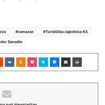
jevo
ramazan
Turistička zajednica KS
oder Sanadin
Reddit
VKontakte
Odnoklassniki
Pocket
Skype
Messenger
Podijeli putem Emaila
Printaj
e na naš Newsletter