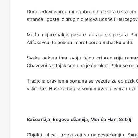
Dugi redovi ispred mnogobrojnih pekara u starom d
strance i goste iz drugih dijelova Bosne i Hercegov
Među najpoznatije pekare ubraja se pekara Pori
Alifakovcu, te pekara Imaret pored Sahat kule itd.
Svaka pekara ima svoju tajnu pripremanja ramaz
Obavezni sastojak somuna je ćorokot. Peku se na te
Tradicija pravljenja somuna se vezuje za dolazak
vakif Gazi Husrev-beg je somun uveo u ishranu voj
Bašcaršija, Begova džamija, Morića Han, Sebilj
Objekti, ulice i trgovi koji su najposjećeniji u S