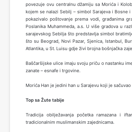
povezuje ovu centralnu džamiju sa Morića i Kolob
kojem se nalazi Sebilj – simbol Sarajeva i Bosne 
pokazivalo poštovanje prema vodi, građanima gra
Poslanika Muhammeda, a.s. U više gradova u razli
sarajevskog Sebilja što predstavlja simbol bratim
što su Beograd, Novi Pazar, Sjenica, Istanbul, Bu
Atlantika, u St. Luisu gdje živi brojna bošnjačka zaj
Baščaršijske ulice imaju svoju priču o nastanku ime
zanate – esnafe i trgovine.
Morića Han je jedini han u Sarajevu koji je sačuvao i
Top sa Žute tabije
Tradicija obilježavanja početka ramazana i if
tradicionalnim muslimanskim zajednicama.