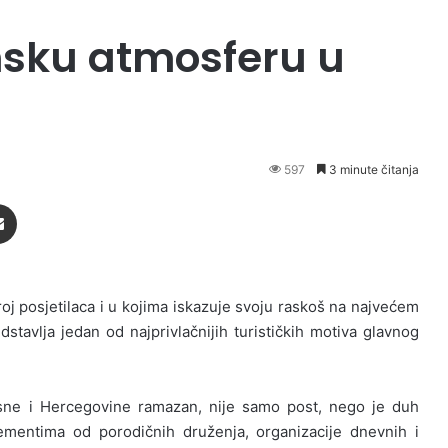
nsku atmosferu u
597
3 minute čitanja
Podijeli putem Emaila
roj posjetilaca i u kojima iskazuje svoju raskoš na najvećem
stavlja jedan od najprivlačnijih turističkih motiva glavnog
sne i Hercegovine ramazan, nije samo post, nego je duh
mentima od porodičnih druženja, organizacije dnevnih i