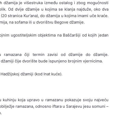
ih džamija je višestruka između ostalog i zbog mogućnosti
rolik. Od dvije džamije u kojima se klanja najduže, oko dva
 (20 stranica Kur’ana), do džamija u kojima imami uče kraće.
amija, na sofama ili u dvorištvu Begove džamije.
jnim ugostiteljskim objektima na Baščaršiji od kojih jedan
u ramazana čiji termin zavisi od džamije do džamije.
 džamiji čije dvorište bude ispunjeno brojnim vjernicima.
Hadžijskoj džamiji (kod Inat kuće).
nu kuhinju koja upravo u ramazanu pokazuje svoju najveću
obilježje ramazana, odnosno iftara u Sarajevu jesu somuni –
.