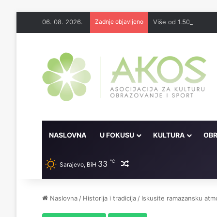
06. 08. 2026.
Zadnje objavljeno
Više od 1.500 učesni
NASLOVNA
U FOKUSU
KULTURA
OBR
℃
33
Random članak
Sarajevo, BiH
Naslovna
/
Historija i tradicija
/
Iskusite ramazansku atm