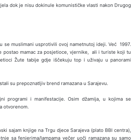
jela dok je nisu dokinule komunističke vlasti nakon Drugog
su se muslimani usprotivili ovoj nametnutoj ideji. Već 1997.
e postao mamac za posjetioce, vjernike, ali i turiste koji tu
etioci Žute tabije gdje iščekuju top i uživaju u panorami
postali su prepoznatljiv brend ramazana u Sarajevu.
ni programi i manifestacije. Osim džamija, u kojima se
na otvorenom.
ski sajam knjige na Trgu djece Sarajeva (plato BBI centra),
etnje sa fenjerima/lampama večer uoči ramazana su samo