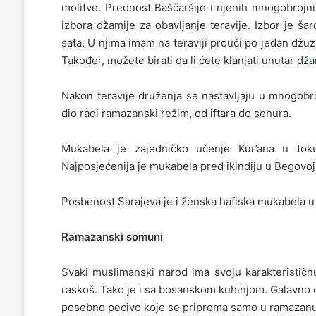
molitve. Prednost Baščaršije i njenih mnogobrojn
izbora džamije za obavljanje teravije. Izbor je ša
sata. U njima imam na teraviji prouči po jedan džuz
Također, možete birati da li ćete klanjati unutar dž
Nakon teravije druženja se nastavljaju u mnogobro
dio radi ramazanski režim, od iftara do sehura.
Mukabela je zajedničko učenje Kur’ana u tok
Najposjećenija je mukabela pred ikindiju u Begovoj
Posbenost Sarajeva je i ženska hafiska mukabela u 
Ramazanski somuni
Svaki muslimanski narod ima svoju karakteristič
raskoš. Tako je i sa bosanskom kuhinjom. Galavno 
posebno pecivo koje se priprema samo u ramazanu