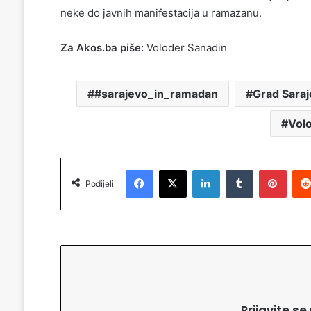
neke do javnih manifestacija u ramazanu.
Za Akos.ba piše:
Voloder Sanadin
#sarajevo_in_ramadan
Grad Sara
Vol
Facebook
X
LinkedIn
Tumblr
Pinterest
Podijeli
Prijavite s