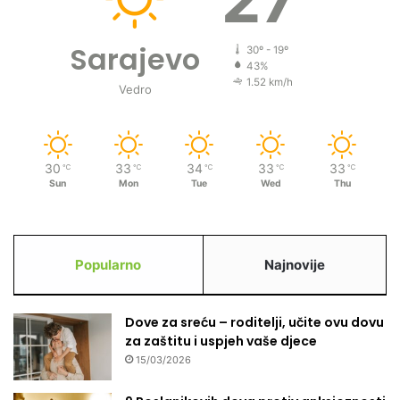
a
l
i
Sarajevo
30º - 19º
6
43%
b
1.52 km/h
Vedro
o
š
n
j
30
33
34
33
33
℃
℃
℃
℃
℃
a
Sun
Mon
Tue
Wed
Thu
č
k
i
h
Popularno
Najnovije
c
i
v
Dove za sreću – roditelji, učite ovu dovu
i
za zaštitu i uspjeh vaše djece
l
a
15/03/2026
k
o