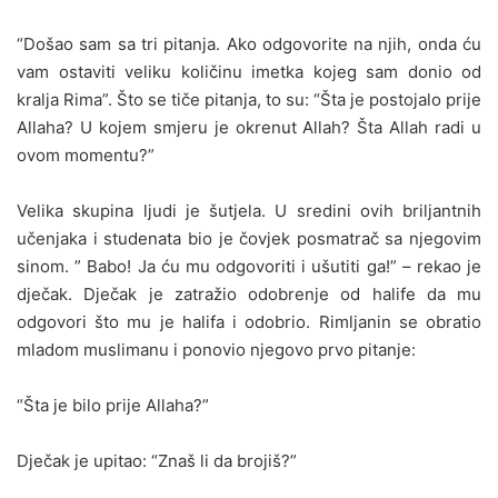
“Došao sam sa tri pitanja. Ako odgovorite na njih, onda ću
vam ostaviti veliku količinu imetka kojeg sam donio od
kralja Rima”. Što se tiče pitanja, to su: “Šta je postojalo prije
Allaha? U kojem smjeru je okrenut Allah? Šta Allah radi u
ovom momentu?”
Velika skupina ljudi je šutjela. U sredini ovih briljantnih
učenjaka i studenata bio je čovjek posmatrač sa njegovim
sinom. ” Babo! Ja ću mu odgovoriti i ušutiti ga!” – rekao je
dječak. Dječak je zatražio odobrenje od halife da mu
odgovori što mu je halifa i odobrio. Rimljanin se obratio
mladom muslimanu i ponovio njegovo prvo pitanje:
“Šta je bilo prije Allaha?”
Dječak je upitao: “Znaš li da brojiš?”