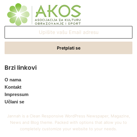
Upišite
vašu
Email
adresu
Brzi linkovi
O nama
Kontakt
Impressum
Učlani se
Jannah is a Clean Responsive WordPress Newspaper, Magazine,
News and Blog theme. Packed with options that allow you to
completely customize your website to your needs.