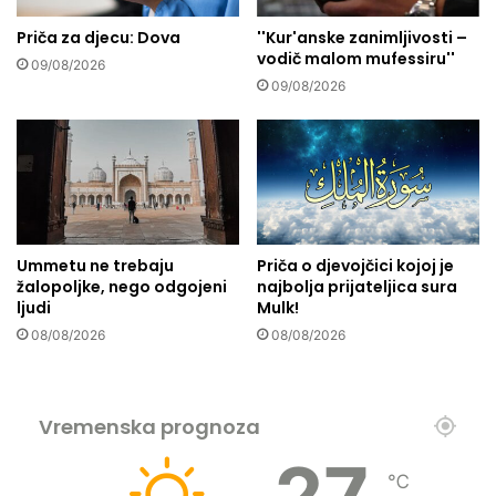
l
s
j
Priča za djecu: Dova
''Kur'anske zanimljivosti –
u
vodič malom mufessiru''
a
"
09/08/2026
j
Š
09/08/2026
z
k
a
o
m
r
n
p
o
i
m
o
:
n
Ummetu ne trebaju
Priča o djevojčici kojoj je
E
i
žalopoljke, nego odgojeni
najbolja prijateljica sura
u
"
ljudi
Mulk!
z
s
08/08/2026
08/08/2026
u
t
b
r
i
i
l
j
Vremenska prognoza
a
e
h
l
27
“
j
℃