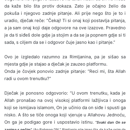
da kaže bilo šta protiv dokaza. Zato je očajno želio da
pokuša i njegovo zadnje pitanje. Ali prije nego što je to i
uradio, dječak reče: “Čekaj! Ti si onaj koji postavlja pitanja,
a ja sam onaj koji daje odgovore na ove izazove. Pravedno
je da ti siđeš dole gdje ja stojim a da se ja popnem gdje si ti
sada, s ciljem da se i odgovor čuje jasno kao i pitanje.”
Ovo je izgledalo razumno za Rimljanina, pa je sišao sa
mjesta gdje je stajao a dječak je zauzeo platformu.
Onda je čovjek ponovio zadnje pitanje: “Reci mi, šta Allah
radi u ovom trenutku?”
Dječak je ponosno odgovorio: “U ovom trenutku, kada je
Allah pronašao na ovoj visokoj platformi lažljivca i onoga
koji se ismijava islamom, On je učinio da on siđe i spusti ga
nisko. A što se tiče onoga koji vjeruje u Allahovu Jednoću,
On ga je podigao gore i uspostavio istinu.
“Svaki dan On se
zanima s nečim”
/Ar-Rahman;29/ ” Rimljanin nije imao šta da kaže osim da