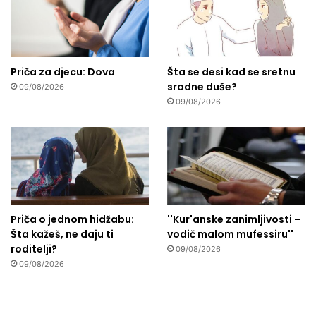
Priča za djecu: Dova
Šta se desi kad se sretnu
srodne duše?
09/08/2026
09/08/2026
Priča o jednom hidžabu:
''Kur'anske zanimljivosti –
Šta kažeš, ne daju ti
vodič malom mufessiru''
roditelji?
09/08/2026
09/08/2026