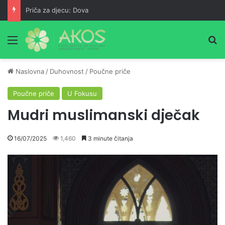
Priča za djecu: Dova
Meni
Pr
Naslovna
/
Duhovnost
/
Poučne priče
Poučne priče
U Fokusu
Mudri muslimanski dječak
16/07/2025
1,460
3 minute čitanja