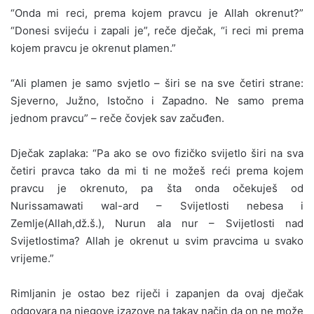
“Onda mi reci, prema kojem pravcu je Allah okrenut?”
“Donesi svijeću i zapali je”, reče dječak, “i reci mi prema
kojem pravcu je okrenut plamen.”
“Ali plamen je samo svjetlo – širi se na sve četiri strane:
Sjeverno, Južno, Istočno i Zapadno. Ne samo prema
jednom pravcu” – reče čovjek sav začuđen.
Dječak zaplaka: “Pa ako se ovo fizičko svijetlo širi na sva
četiri pravca tako da mi ti ne možeš reći prema kojem
pravcu je okrenuto, pa šta onda očekuješ od
Nurissamawati wal-ard – Svijetlosti nebesa i
Zemlje(Allah,dž.š.), Nurun ala nur – Svijetlosti nad
Svijetlostima? Allah je okrenut u svim pravcima u svako
vrijeme.”
Rimljanin je ostao bez riječi i zapanjen da ovaj dječak
odgovara na njegove izazove na takav način da on ne može