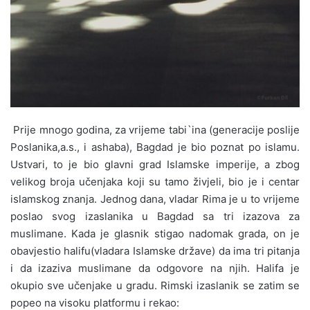
Prije mnogo godina, za vrijeme tabi`ina (generacije poslije
Poslanika,a.s., i ashaba), Bagdad je bio poznat po islamu.
Ustvari, to je bio glavni grad Islamske imperije, a zbog
velikog broja učenjaka koji su tamo živjeli, bio je i centar
islamskog znanja. Jednog dana, vladar Rima je u to vrijeme
poslao svog izaslanika u Bagdad sa tri izazova za
muslimane. Kada je glasnik stigao nadomak grada, on je
obavjestio halifu(vladara Islamske države) da ima tri pitanja
i da izaziva muslimane da odgovore na njih. Halifa je
okupio sve učenjake u gradu. Rimski izaslanik se zatim se
popeo na visoku platformu i rekao: