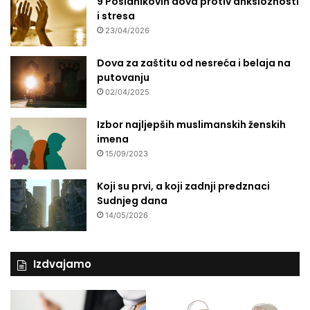
9 Poslanikovih dova protiv anksioznosti
d
i stresa
T
23/04/2026
r
n
Dova za zaštitu od nesreća i belaja na
o
putovanju
v
02/04/2025
a
Izbor najljepših muslimanskih ženskih
imena
15/09/2023
Koji su prvi, a koji zadnji predznaci
Sudnjeg dana
14/05/2026
Izdvajamo