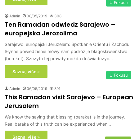
U Fokusu
Admin
08/05/2019
308
Ten Ramadan odwiedz Sarajewo –
europejska Jerozolima
Sarajewo europejski Jeruzelem: Spotkanie Orientu i Zachodu
Słynne powiedzienie mówy nam podróż je błagosławieństwo
(bereket). Szczytu tej prawdy możda doświadczyć…
Saznaj više »
U Fokusu
Admin
06/05/2019
891
This Ramadan visit Sarajevo – European
Jerusalem
We know the saying that blessing (baraka) is in the journey.
Real baraka of this truth can be experienced when…
Saznaj više »