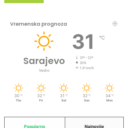
Vremenska prognoza
31
℃
Sarajevo
31º - 22º
30%
1.31 km/h
Vedro
30
32
31
32
34
℃
℃
℃
℃
℃
Thu
Fri
Sat
Sun
Mon
Popularno
Najnovije