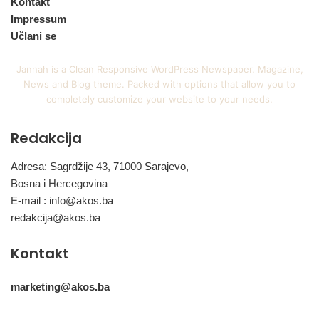
Kontakt
Impressum
Učlani se
Jannah is a Clean Responsive WordPress Newspaper, Magazine,
News and Blog theme. Packed with options that allow you to
completely customize your website to your needs.
Redakcija
Adresa: Sagrdžije 43, 71000 Sarajevo,
Bosna i Hercegovina
E-mail :
info@akos.ba
redakcija@akos.ba
Kontakt
marketing@akos.ba