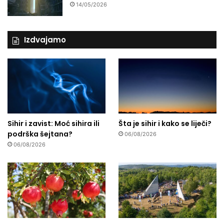
14/05/2026
Izdvajamo
Sihir i zavist: Moć sihira ili
Šta je sihir i kako se liječi?
podrška šejtana?
06/08/2026
06/08/2026