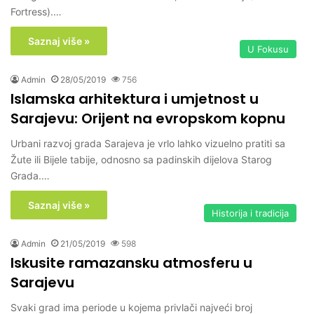
Fortress).…
Saznaj više »
U Fokusu
Admin
28/05/2019
756
Islamska arhitektura i umjetnost u
Sarajevu: Orijent na evropskom kopnu
Urbani razvoj grada Sarajeva je vrlo lahko vizuelno pratiti sa
Žute ili Bijele tabije, odnosno sa padinskih dijelova Starog
Grada.…
Saznaj više »
Historija i tradicija
Admin
21/05/2019
598
Iskusite ramazansku atmosferu u
Sarajevu
Svaki grad ima periode u kojema privlači najveći broj