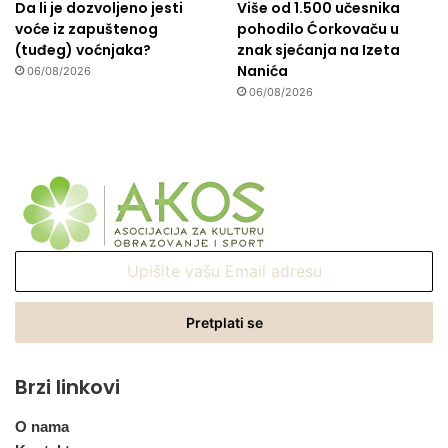
Da li je dozvoljeno jesti
Više od 1.500 učesnika
voće iz zapuštenog
pohodilo Ćorkovaču u
(tuđeg) voćnjaka?
znak sjećanja na Izeta
Nanića
06/08/2026
06/08/2026
Upišite
vašu
Email
adresu
Brzi linkovi
O nama