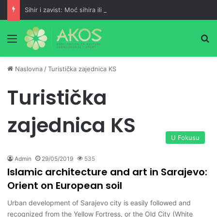
Sihir i zavist: Moć sihira ili podrška šejtana?
Meni
Pr
Naslovna
/
Turistička zajednica KS
Turistička
zajednica KS
U Fokusu
Admin
29/05/2019
535
Islamic architecture and art in Sarajevo:
Orient on European soil
Urban development of Sarajevo city is easily followed and
recognized from the Yellow Fortress, or the Old City (White