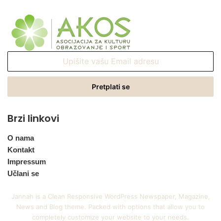
Upišite
vašu
Email
adresu
Brzi linkovi
O nama
Kontakt
Impressum
Učlani se
Jannah is a Clean Responsive WordPress Newspaper, Magazine,
News and Blog theme. Packed with options that allow you to
completely customize your website to your needs.