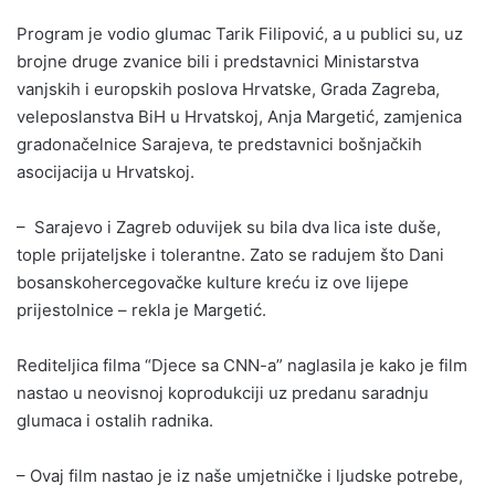
Program je vodio glumac Tarik Filipović, a u publici su, uz
brojne druge zvanice bili i predstavnici Ministarstva
vanjskih i europskih poslova Hrvatske, Grada Zagreba,
veleposlanstva BiH u Hrvatskoj, Anja Margetić, zamjenica
gradonačelnice Sarajeva, te predstavnici bošnjačkih
asocijacija u Hrvatskoj.
– Sarajevo i Zagreb oduvijek su bila dva lica iste duše,
tople prijateljske i tolerantne. Zato se radujem što Dani
bosanskohercegovačke kulture kreću iz ove lijepe
prijestolnice – rekla je Margetić.
Rediteljica filma “Djece sa CNN-a” naglasila je kako je film
nastao u neovisnoj koprodukciji uz predanu saradnju
glumaca i ostalih radnika.
– Ovaj film nastao je iz naše umjetničke i ljudske potrebe,