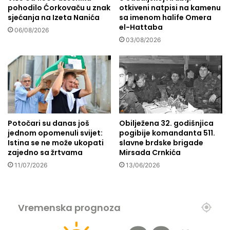
pohodilo Ćorkovaču u znak
otkiveni natpisi na kamenu
r
:
sjećanja na Izeta Nanića
sa imenom halife Omera
a
2
el-Hattaba
f
0
06/08/2026
i
03/08/2026
0
j
o
a
d
"
g
S
o
a
j
r
n
a
i
Potočari su danas još
Obilježena 32. godišnjica
j
h
jednom opomenuli svijet:
pogibije komandanta 511.
e
i
Istina se ne može ukopati
slavne brdske brigade
v
s
zajedno sa žrtvama
Mirsada Crnkića
o
k
11/07/2026
13/06/2026
B
u
a
s
r
t
c
a
Vremenska prognoza
e
v
l
a