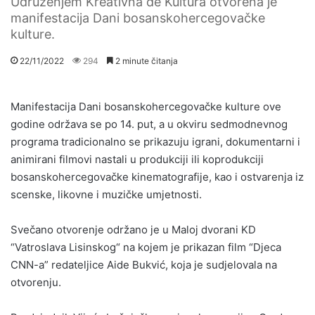
Udruženjem Kreativna de Kultura otvorena je
manifestacija Dani bosanskohercegovačke
kulture.
22/11/2022
294
2 minute čitanja
Manifestacija Dani bosanskohercegovačke kulture ove
godine održava se po 14. put, a u okviru sedmodnevnog
programa tradicionalno se prikazuju igrani, dokumentarni i
animirani filmovi nastali u produkciji ili koprodukciji
bosanskohercegovačke kinematografije, kao i ostvarenja iz
scenske, likovne i muzičke umjetnosti.
Svečano otvorenje održano je u Maloj dvorani KD
“Vatroslava Lisinskog“ na kojem je prikazan film “Djeca
CNN-a” redateljice Aide Bukvić, koja je sudjelovala na
otvorenju.