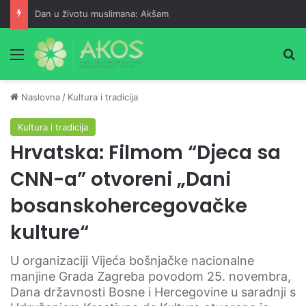
Dan u životu muslimana: Akšam
Meni
Pr
Naslovna
/
Kultura i tradicija
Kultura i tradicija
Hrvatska: Filmom “Djeca sa
CNN-a” otvoreni „Dani
bosanskohercegovačke
kulture“
U organizaciji Vijeća bošnjačke nacionalne
manjine Grada Zagreba povodom 25. novembra,
Dana državnosti Bosne i Hercegovine u saradnji s