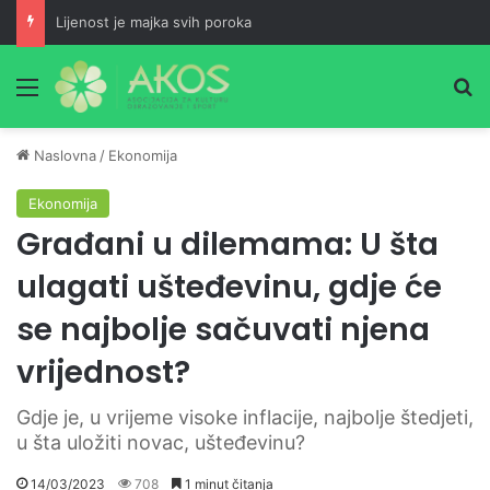
Lijenost je majka svih poroka
Meni
Pr
Naslovna
/
Ekonomija
Ekonomija
Građani u dilemama: U šta
ulagati ušteđevinu, gdje će
se najbolje sačuvati njena
vrijednost?
Gdje je, u vrijeme visoke inflacije, najbolje štedjeti,
u šta uložiti novac, ušteđevinu?
14/03/2023
708
1 minut čitanja