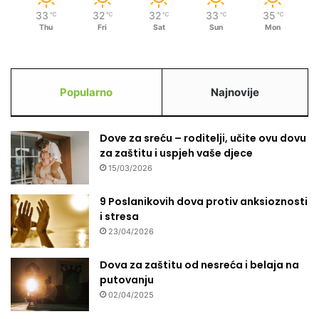
j
33
32
32
33
35
℃
℃
℃
℃
℃
e
Thu
Fri
Sat
Sun
Mon
n
e
g
a
Popularno
Najnovije
t
i
v
Dove za sreću – roditelji, učite ovu dovu
n
za zaštitu i uspjeh vaše djece
o
15/03/2026
?
9 Poslanikovih dova protiv anksioznosti
i stresa
23/04/2026
Dova za zaštitu od nesreća i belaja na
putovanju
02/04/2025