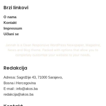
Brzi linkovi
O nama
Kontakt
Impressum
Učlani se
Jannah is a Clean Responsive WordPress Newspaper, Magazine,
News and Blog theme. Packed with options that allow you to
completely customize your website to your needs.
Redakcija
Adresa: Sagrdžije 43, 71000 Sarajevo,
Bosna i Hercegovina
E-mail :
info@akos.ba
redakcija@akos.ba