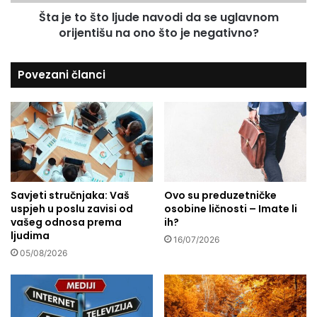
t
e
Šta je to što ljude navodi da se uglavnom
o
z
orijentišu na ono što je negativno?
l
a
j
ž
u
Povezani članci
i
d
v
e
o
n
t
a
i
v
d
o
j
d
e
i
l
Savjeti stručnjaka: Vaš
Ovo su preduzetničke
d
uspjeh u poslu zavisi od
osobine ličnosti – Imate li
o
a
vašeg odnosa prema
ih?
A
s
ljudima
l
e
16/07/2026
i
05/08/2026
u
j
g
e
l
I
a
s
v