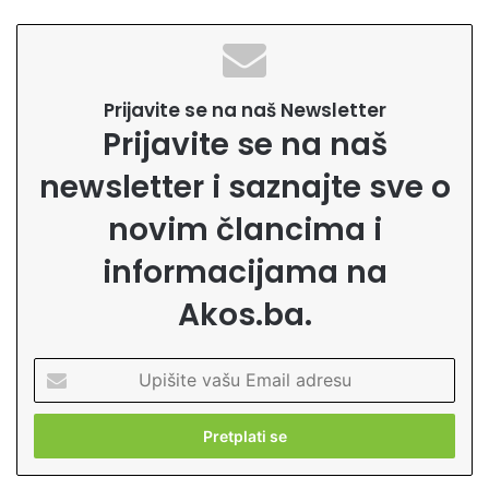
Prijavite se na naš Newsletter
Prijavite se na naš
newsletter i saznajte sve o
novim člancima i
informacijama na
Akos.ba.
U
p
i
š
i
t