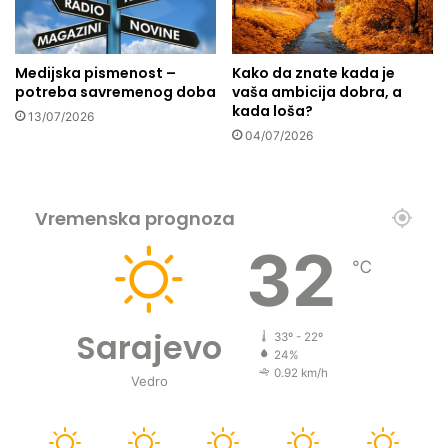
a
n
k
o
o
m
Medijska pismenost –
Kako da znate kada je
v
o
potreba savremenog doba
vaša ambicija dobra, a
i
r
kada loša?
13/07/2026
ć
i
04/07/2026
a
j
e
n
t
Vremenska prognoza
i
32
š
℃
u
n
a
o
Sarajevo
33º - 22º
n
24%
o
0.92 km/h
Vedro
š
t
o