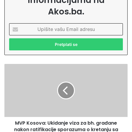
informacijama na
Akos.ba.
U
p
i
š
i
t
e
M
v
V
a
P
š
K
u
o
E
s
m
o
a
v
i
a
l
MVP Kosova: Ukidanje viza za bh. građane
:
a
nakon ratifikacije sporazuma o kretanju sa
U
d