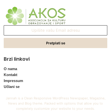
Upišite
vašu
Email
adresu
Brzi linkovi
O nama
Kontakt
Impressum
Učlani se
Jannah is a Clean Responsive WordPress Newspaper, Magazine,
News and Blog theme. Packed with options that allow you to
completely customize your website to your needs.