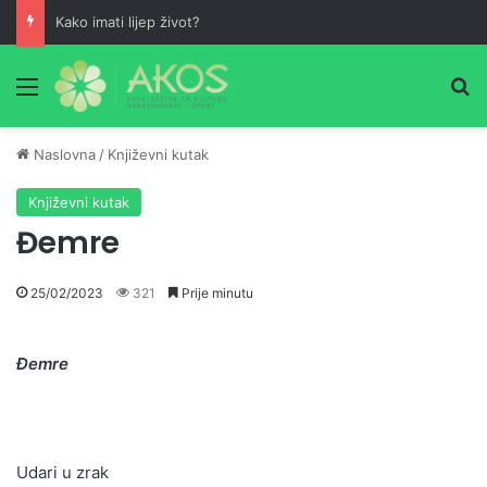
Kako imati lijep život?
Meni
Pr
Naslovna
/
Književni kutak
Književni kutak
Đemre
25/02/2023
321
Prije minutu
Đemre
Udari u zrak