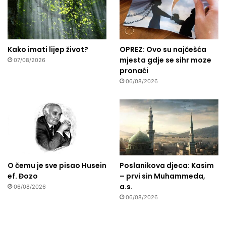
Kako imati lijep život?
OPREZ: Ovo su najčešća
mjesta gdje se sihr moze
07/08/2026
pronaći
06/08/2026
O čemu je sve pisao Husein
Poslanikova djeca: Kasim
ef. Đozo
– prvi sin Muhammeda,
a.s.
06/08/2026
06/08/2026