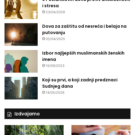
i
i stresa
m
23/04/2026
k
a
Dova za zaštitu od nesreća i belaja na
r
putovanju
t
02/04/2025
a
m
Izbor najljepših muslimanskih ženskih
a
imena
u
15/09/2023
B
i
H
Koji su prvi, a koji zadnji predznaci
Sudnjeg dana
14/05/2026
Izdvajamo