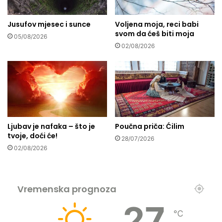
n
e
e
n
n
Jusufov mjesec i sunce
Voljena moja, reci babi
s
a
svom da ćeš biti moja
k
05/08/2026
k
a
02/08/2026
o
t
n
o
r
r
a
t
t
a
i
s
f
a
Ljubav je nafaka – što je
Poučna priča: Ćilim
i
đ
tvoje, doći će!
k
u
28/07/2026
a
02/08/2026
m
c
b
i
i
j
r
Vremenska prognoza
e
o
s
m
27
p
,
℃
o
k