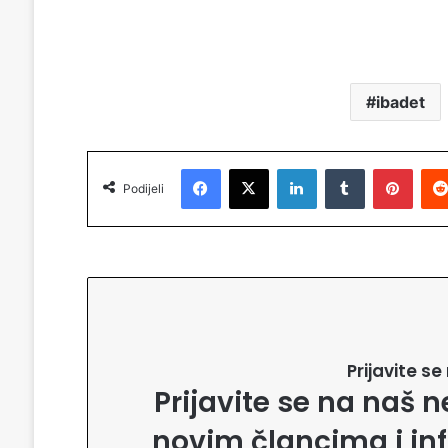
ibadet
Facebook
X
LinkedIn
Tumblr
Pinterest
Podijeli
Prijavite s
Prijavite se na naš n
novim člancima i in