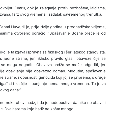
u ‘umru, dok je zalaganje protiv bezboštva, laicizma,
i izvana, farz ovog vremena i zadatak savremenog trenutka.
ehmi Huvejdi je, prije dvije godine u predhadžsko vrijeme,
imanima otvoreno poručio: “Spašavanje Bosne preče je od
 je ta izjava ispravna sa fikhskog i šerijatskog stanovišta.
 jedne strane, jer fikhsko pravilo glasi: obaveze čije se
e se mogu odgoditi. Obaveza hadža se može odgoditi, jer
ije obavljanje nije obavezno odmah. Međutim, spašavanje
e strane, i opasnosti genocida koji joj se priprema, s druge
dgađati i za čije ispunjenje nema mnogo vremena. To je za
 ovog dana.”
o obavi hadž, i da je nedopustivo da niko ne obavi, i
nici Dva harema koje hadž ne košta mnogo.