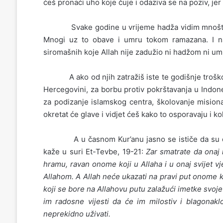
ćeš pronaći uho koje čuje i odaziva se na poziv, jer 
Svake godine u vrijeme hadža vidim mnoštvo mu
Mnogi uz to obave i umru tokom ramazana. I n
siromašnih koje Allah nije zadužio ni hadžom ni u
A ako od njih zatražiš iste te godišnje troškove 
Hercegovini, za borbu protiv pokrštavanja u Indonezij
za podizanje islamskog centra, školovanje misionar
okretat će glave i vidjet ćeš kako to osporavaju i ko
A u časnom Kur’anu jasno se ističe da su džiha
kaže u suri Et-Tevbe, 19-21:
Zar smatrate da onaj
hramu, ravan onome koji u Allaha i u onaj svijet vj
Allahom. A Allah neće ukazati na pravi put onome k
koji se bore na Allahovu putu zalažući imetke svoje 
im radosne vijesti da će im milostiv i blagonakl
neprekidno uživati.