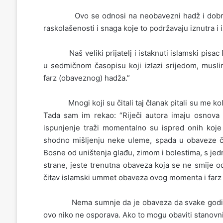
Ovo se odnosi na neobavezni hadž i dobrovoljn
raskolašenosti i snaga koje to podržavaju iznutra 
Naš veliki prijatelj i istaknuti islamski pisac F
u sedmičnom časopisu koji izlazi srijedom, musl
farz (obaveznog) hadža.”
Mnogi koji su čitali taj članak pitali su me koliko
Tada sam im rekao: “Riječi autora imaju osnova s
ispunjenje traži momentalno su ispred onih koj
shodno mišljenju neke uleme, spada u obaveze č
Bosne od uništenja glađu, zimom i bolestima, s jedn
strane, jeste trenutna obaveza koja se ne smije o
čitav islamski ummet obaveza ovog momenta i farz
Nema sumnje da je obaveza da svake godine nek
ovo niko ne osporava. Ako to mogu obaviti stanov