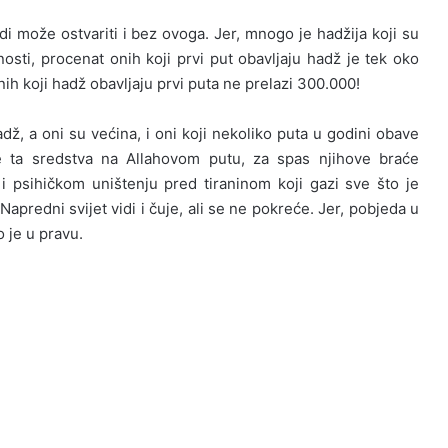
ože ostvariti i bez ovoga. Jer, mnogo je hadžija koji su
nosti, procenat onih koji prvi put obavljaju hadž je tek oko
nih koji hadž obavljaju prvi puta ne prelazi 300.000!
a oni su većina, i oni koji nekoliko puta u godini obave
že ta sredstva na Allahovom putu, za spas njihove braće
i psihičkom uništenju pred tiraninom koji gazi sve što je
 Napredni svijet vidi i čuje, ali se ne pokreće. Jer, pobjeda u
 je u pravu.