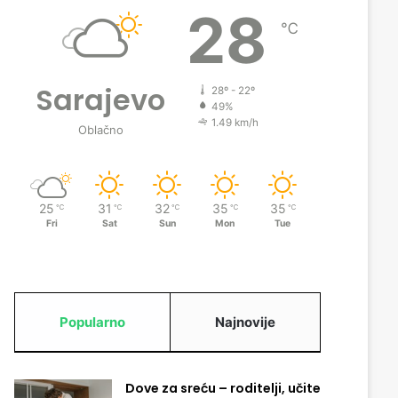
28
℃
Sarajevo
28º - 22º
49%
1.49 km/h
Oblačno
25
31
32
35
35
℃
℃
℃
℃
℃
Fri
Sat
Sun
Mon
Tue
Popularno
Najnovije
Dove za sreću – roditelji, učite