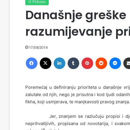
U Fokusu
Današnje greške
razumijevanje pri
17/08/2014
Facebook
X
LinkedIn
Tumblr
Pinterest
Reddit
Messenger
Poremećaj u definiranju prioriteta u današnje v
zalutale od njih, nego je prisutna i kod ljudi odani
fikha, koji usmjerava, te manjkavosti pravog znanja.
Jer, znanjem se razlučuju propisi i djela, b
neprihvatljivih, propisana od novotarija, i svako