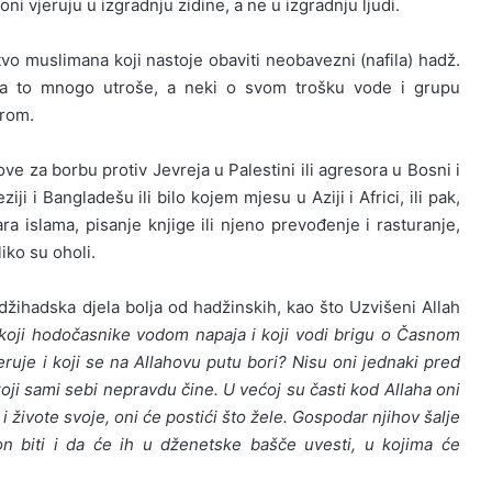
oni vjeruju u izgradnju zidine, a ne u izgradnju ljudi.
slimana koji nastoje obaviti neobavezni (nafila) hadž.
a to mnogo utroše, a neki o svom trošku vode i grupu
mrom.
za borbu protiv Jevreja u Palestini ili agresora u Bosni i
i i Bangladešu ili bilo kojem mjesu u Aziji i Africi, ili pak,
a islama, pisanje knjige ili njeno prevođenje i rasturanje,
liko su oholi.
dska djela bolja od hadžinskih, kao što Uzvišeni Allah
 koji hodočasnike vodom napaja i koji vodi brigu o Časnom
eruje i koji se na Allahovu putu bori? Nisu oni jednaki pred
oji sami sebi nepravdu čine. U većoj su časti kod Allaha oni
i živote svoje, oni će postići što žele. Gospodar njihov šalje
on biti i da će ih u dženetske bašče uvesti, u kojima će