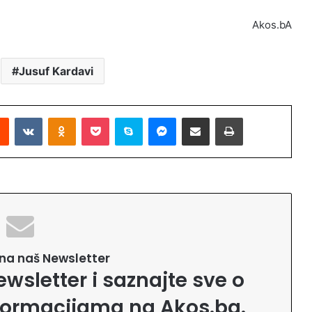
Akos.bA
Jusuf Kardavi
Reddit
VKontakte
Odnoklassniki
Pocket
Skype
Messenger
Podijeli putem Emaila
Printaj
e na naš Newsletter
ewsletter i saznajte sve o
formacijama na Akos.ba.