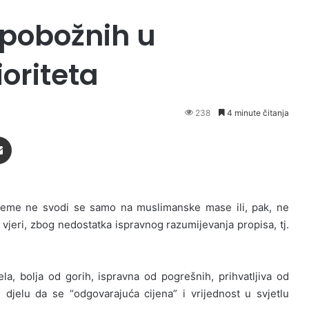
 pobožnih u
oriteta
238
4 minute čitanja
Podijeli putem Emaila
rijeme ne svodi se samo na muslimanske mase ili, pak, ne
h vjeri, zbog nedostatka ispravnog razumijevanja propisa, tj.
olja od gorih, ispravna od pogrešnih, prihvatljiva od
m djelu da se “odgovarajuća cijena” i vrijednost u svjetlu