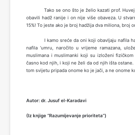
Tako se ono što je želio kazati prof. Huvejdi m
obavili hadž ranije i on nije više obaveza. U stvar
15%! To jeste ako je broj hadžija dva miliona, broj o
I kamo sreće da oni koji obavljaju nafila hadž, 
nafila ‘umru, naročito u vrijeme ramazana, ulo
muslimana i muslimanki koji su izloženi fizičkom 
časno kod njih, i koji ne želi da od njih išta ostane.
tom svijetu pripada onome ko je jači, a ne onome ko
Autor: dr. Jusuf el-Karadavi
(Iz knjige ‘’Razumijevanje prioriteta’’)