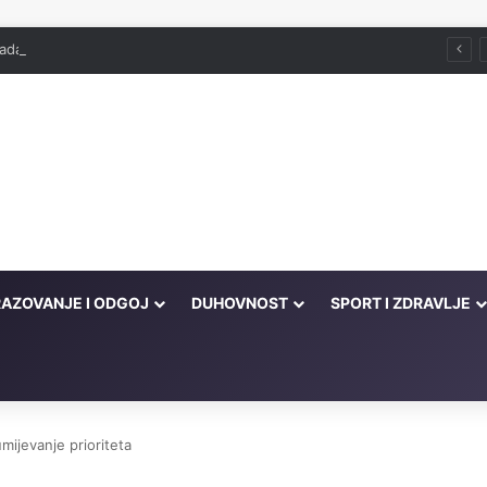
ada već služi
AZOVANJE I ODGOJ
DUHOVNOST
SPORT I ZDRAVLJE
ijevanje prioriteta