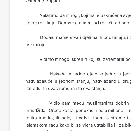
zakona (Šerijata).
Nalazimo da mnogi, kojima je uskraćena svjetlost 
se ne razlikuju. Donose o njima sud različit od onoga
Dodaju manje stvari djelima ili oduzimaju, i tak
uskraćuje.
Vidimo mnogo iskrenih koji su zanemarili bolje d
Nekada je jedno djelo vrijedno u jednom v
nadvladajuće u jednom stanju, nadvladano u drugo
između ta dva vremena i ta dva stanja.
Vidio sam među muslimanima dobrih ljudi 
mesdžida. Građa košta, ponekad, i pola miliona ili mil
toliko imetka, ili pola, ili četvrt toga za širenj
islamskom radu kako bi se vjera ustabilila ili za bilo