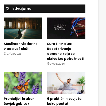
Izdvajamo
Musliman vladar ne
Sura El-Ma’un:
vlada već služi
Razotkrivanje
obmane koja se
07/08/2026
skriva iza pobožnosti
07/08/2026
Pronicljiv i hrabar
6 praktičnih savjeta
čovjek gubitak
kako postati