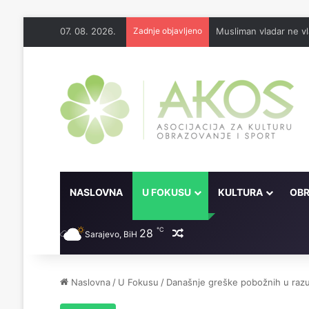
07. 08. 2026.
Zadnje objavljeno
Musliman vladar ne vl
NASLOVNA
U FOKUSU
KULTURA
OBR
℃
28
Random članak
Sarajevo, BiH
Naslovna
/
U Fokusu
/
Današnje greške pobožnih u razum