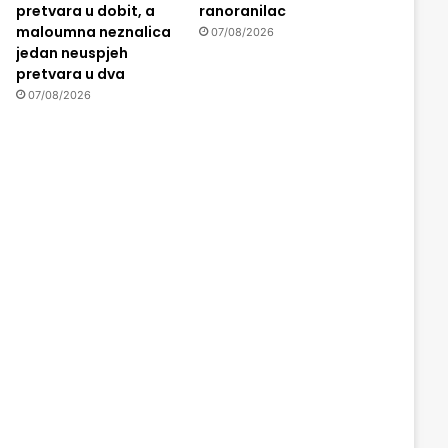
pretvara u dobit, a
ranoranilac
maloumna neznalica
07/08/2026
jedan neuspjeh
pretvara u dva
07/08/2026