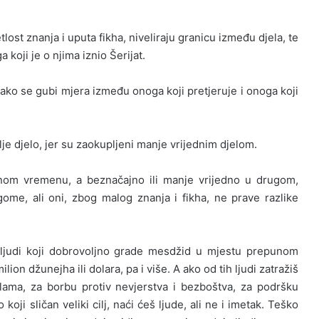
znanja i uputa fikha, niveliraju granicu između djela, te
 koji je o njima iznio Šerijat.
o se gubi mjera između onoga koji pretjeruje i onoga koji
jelo, jer su zaokupljeni manje vrijednim djelom.
remenu, a beznačajno ili manje vrijedno u drugom,
me, ali oni, zbog malog znanja i fikha, ne prave razlike
koji dobrovoljno grade mesdžid u mjestu prepunom
ion džunejha ili dolara, pa i više. A ako od tih ljudi zatražiš
e islama, za borbu protiv nevjerstva i bezboštva, za podršku
 koji sličan veliki cilj, naći ćeš ljude, ali ne i imetak. Teško