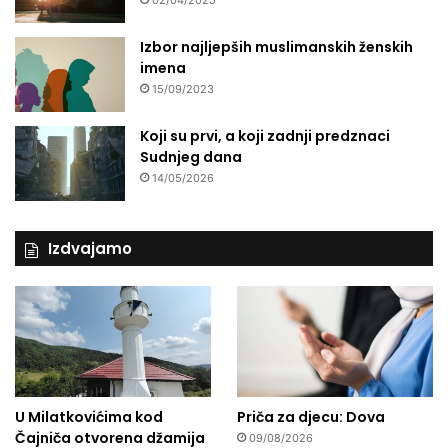
02/04/2025
Izbor najljepših muslimanskih ženskih
imena
15/09/2023
Koji su prvi, a koji zadnji predznaci
Sudnjeg dana
14/05/2026
Izdvajamo
U Milatkovićima kod
Priča za djecu: Dova
Čajniča otvorena džamija
09/08/2026