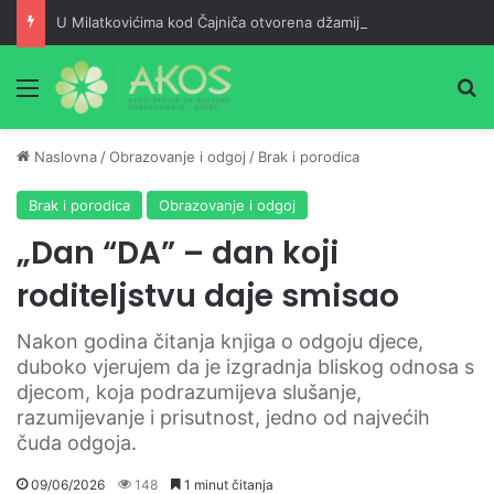
U Milatkovićima kod Čajniča otvorena džamija srušena 1943. godine
Meni
Pr
Naslovna
/
Obrazovanje i odgoj
/
Brak i porodica
Brak i porodica
Obrazovanje i odgoj
„Dan “DA” – dan koji
roditeljstvu daje smisao
Nakon godina čitanja knjiga o odgoju djece,
duboko vjerujem da je izgradnja bliskog odnosa s
djecom, koja podrazumijeva slušanje,
razumijevanje i prisutnost, jedno od najvećih
čuda odgoja.
09/06/2026
148
1 minut čitanja