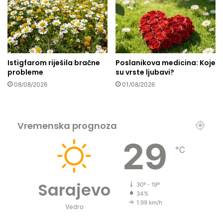
j
,
i
s
h
.
o
a
s
.
o
v
Istigfarom riješila bračne
Poslanikova medicina: Koje
b
.
probleme
su vrste ljubavi?
i
s
n
08/08/2026
01/08/2026
.
a
,
p
r
Vremenska prognoza
i
l
29
i
℃
k
o
m
Sarajevo
30º - 19º
i
34%
s
1.99 km/h
Vedro
k
u