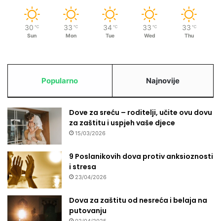
š
e
30
33
34
33
33
℃
℃
℃
℃
℃
n
Sun
Mon
Tue
Wed
Thu
j
a
i
n
Popularno
Najnovije
e
v
o
Dove za sreću – roditelji, učite ovu dovu
l
za zaštitu i uspjeh vaše djece
j
e
15/03/2026
9 Poslanikovih dova protiv anksioznosti
i stresa
23/04/2026
Dova za zaštitu od nesreća i belaja na
putovanju