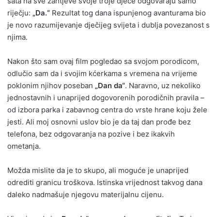
sata na sve zahtjeve svoje troje djece odgovaraju samo
riječju:
„Da.“
Rezultat tog dana ispunjenog avanturama bio
je novo razumijevanje dječijeg svijeta i dublja povezanost s
njima.
Nakon što sam ovaj film pogledao sa svojom porodicom,
odlučio sam da i svojim kćerkama s vremena na vrijeme
poklonim njihov poseban
„Dan da“
. Naravno, uz nekoliko
jednostavnih i unaprijed dogovorenih porodičnih pravila –
od izbora parka i zabavnog centra do vrste hrane koju žele
jesti. Ali moj osnovni uslov bio je da taj dan prođe bez
telefona, bez odgovaranja na pozive i bez ikakvih
ometanja.
Možda mislite da je to skupo, ali moguće je unaprijed
odrediti granicu troškova. Istinska vrijednost takvog dana
daleko nadmašuje njegovu materijalnu cijenu.