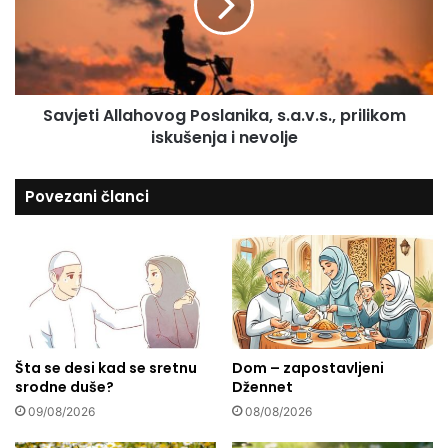
i
e
j
t
e
i
č
A
i
l
-
Savjeti Allahovog Poslanika, s.a.v.s., prilikom
l
j
iskušenja i nevolje
a
e
h
d
o
Povezani članci
n
v
a
o
o
g
d
P
n
o
a
s
j
l
r
a
u
Šta se desi kad se sretnu
Dom – zapostavljeni
n
srodne duše?
Džennet
ž
i
n
k
09/08/2026
08/08/2026
i
a