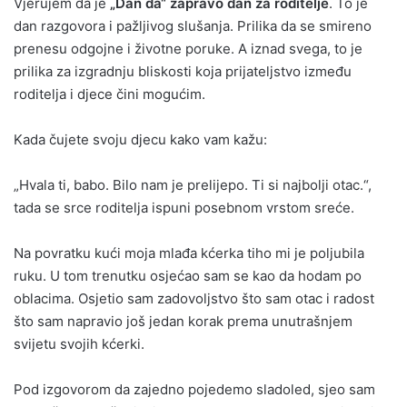
Vjerujem da je
„Dan da“ zapravo dan za roditelje
. To je
dan razgovora i pažljivog slušanja. Prilika da se smireno
prenesu odgojne i životne poruke. A iznad svega, to je
prilika za izgradnju bliskosti koja prijateljstvo između
roditelja i djece čini mogućim.
Kada čujete svoju djecu kako vam kažu:
„Hvala ti, babo. Bilo nam je prelijepo. Ti si najbolji otac.“,
tada se srce roditelja ispuni posebnom vrstom sreće.
Na povratku kući moja mlađa kćerka tiho mi je poljubila
ruku. U tom trenutku osjećao sam se kao da hodam po
oblacima. Osjetio sam zadovoljstvo što sam otac i radost
što sam napravio još jedan korak prema unutrašnjem
svijetu svojih kćerki.
Pod izgovorom da zajedno pojedemo sladoled, sjeo sam