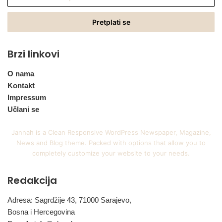
vašu
Email
adresu
Brzi linkovi
O nama
Kontakt
Impressum
Učlani se
Jannah is a Clean Responsive WordPress Newspaper, Magazine,
News and Blog theme. Packed with options that allow you to
completely customize your website to your needs.
Redakcija
Adresa: Sagrdžije 43, 71000 Sarajevo,
Bosna i Hercegovina