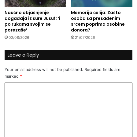
t
i
i
i
Naučno objašnjenje
Memorija ćelija: Zašto
i
z
događaja iz sure Jusuf: ‘i
osoba sa presađenim
i
i
po rukama svojim se
srcem poprima osobine
n
n
porezaše’
donora?
t
d
02/08/2026
21/07/2026
e
u
l
s
i
t
Leave a Reply
g
r
e
i
Your email address will not be published.
Required fields are
n
j
marked
*
c
s
i
k
C
j
e
o
e
p
r
m
o
m
i
z
e
v
n
o