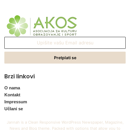
Upišite
vašu
Email
adresu
Brzi linkovi
O nama
Kontakt
Impressum
Učlani se
Jannah is a Clean Responsive WordPress Newspaper, Magazine,
News and Blog theme. Packed with options that allow you to