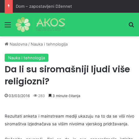
Dom – zapostavljeni Džennet
Meni
Pr
Naslovna
/
Nauka i tehnologija
Nauka i tehnologija
Da li su siromašniji ljudi više
religiozni?
03/03/2016
283
3 minute čitanja
Rezultati anketa i mainstream mediji ukazuju na to da se viši nivo
siromaštva izjednačava sa višim nivoima vjerskog pridržavanja.