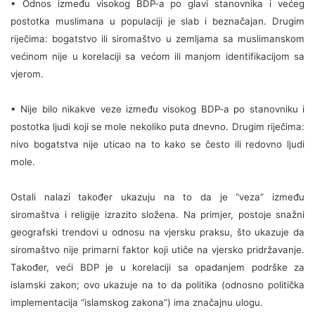
• Odnos između visokog BDP-a po glavi stanovnika i većeg
postotka muslimana u populaciji je slab i beznačajan. Drugim
riječima: bogatstvo ili siromaštvo u zemljama sa muslimanskom
većinom nije u korelaciji sa većom ili manjom identifikacijom sa
vjerom.
• Nije bilo nikakve veze između visokog BDP-a po stanovniku i
postotka ljudi koji se mole nekoliko puta dnevno. Drugim riječima:
nivo bogatstva nije uticao na to kako se često ili redovno ljudi
mole.
Ostali nalazi također ukazuju na to da je “veza” između
siromaštva i religije izrazito složena. Na primjer, postoje snažni
geografski trendovi u odnosu na vjersku praksu, što ukazuje da
siromaštvo nije primarni faktor koji utiče na vjersko pridržavanje.
Također, veći BDP je u korelaciji sa opadanjem podrške za
islamski zakon; ovo ukazuje na to da politika (odnosno politička
implementacija “islamskog zakona”) ima značajnu ulogu.