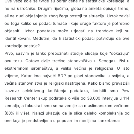
Ove veze koje se tvrde su ograničene na statističke korelacije, a
ne na uzročnike. Drugim riječima, globalna anketa opisuje trend,
ali ne nudi objašnjenje zbog čega postoji ta situacija. Uzrok zavisi
od toga koliko se podaci tumače i koje druge faktore je potrebno
objasniti. Izbor podataka može utjecati na trendove koji su
identifikovani. Međutim, da li statistički podaci potvrđuju da ove
korelacije postoje?
Prvo, sasvim je lahko prepoznati studije slučaja koje “dokazuju”
ovu tezu. Gotovo dvije trećine stanovništva u Senegalu živi u
ekstremnom siromaštvu, a velika većina je religiozna. U isto
vrijeme, Katar ima najveći BDP po glavi stanovnika u svijetu, a
većina stanovništva je religijski nastrojena. Kako bismo prevazišli
izazove selektivnog korištenja podataka, koristili smo Pew
Research Center skup podataka o više od 38.000 intervjua u 114
zemalja, a fokusirali smo se na zemlje sa muslimanskom većinom
(80% ili više). Nalazi ukazuju da je slika daleko kompleksnija od
one koja je predstavljena u popularnim medijima i anketama: