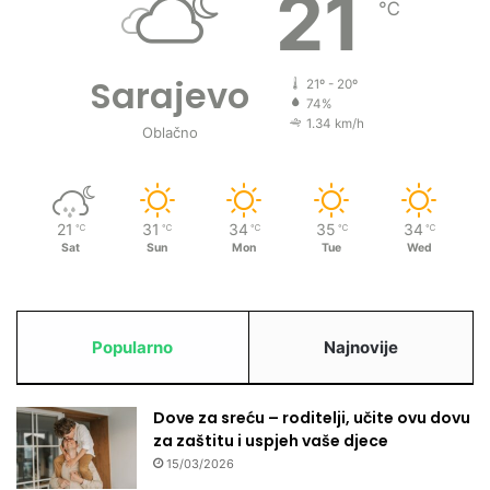
21
℃
r
i
z
Sarajevo
m
21º - 20º
74%
a
1.34 km/h
Oblačno
21
31
34
35
34
℃
℃
℃
℃
℃
Sat
Sun
Mon
Tue
Wed
Popularno
Najnovije
Dove za sreću – roditelji, učite ovu dovu
za zaštitu i uspjeh vaše djece
15/03/2026