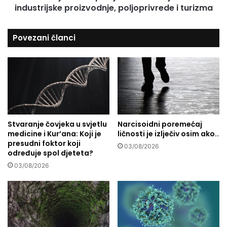
u
industrijske proizvodnje, poljoprivrede i turizma
o
v
m
e
p
Povezani članci
z
a
u
n
i
i
z
j
m
e
e
n
đ
a
u
S
a
Stvaranje čovjeka u svjetlu
Narcisoidni poremećaj
B
medicine i Kur’ana: Koji je
ličnosti je izlječiv osim ako..
n
F
presudni foktor koji
k
:
03/08/2026
određuje spol djeteta?
s
P
i
03/08/2026
r
o
o
z
j
n
e
o
k
s
t