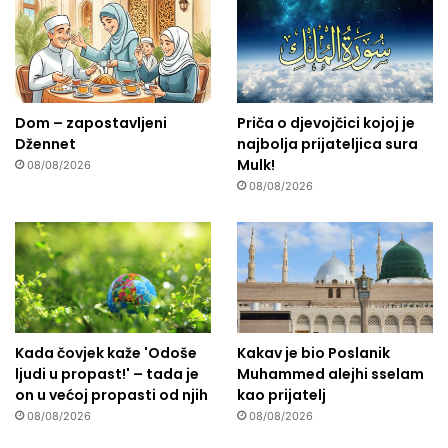
Dom – zapostavljeni
Priča o djevojčici kojoj je
Džennet
najbolja prijateljica sura
Mulk!
08/08/2026
08/08/2026
Kada čovjek kaže 'Odoše
Kakav je bio Poslanik
ljudi u propast!' – tada je
Muhammed alejhi sselam
on u većoj propasti od njih
kao prijatelj
08/08/2026
08/08/2026