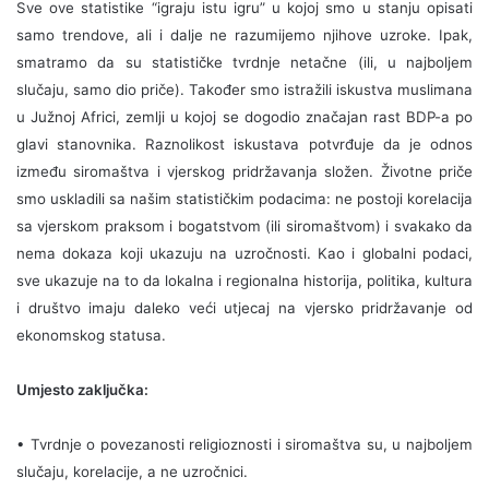
Sve ove statistike “igraju istu igru” u kojoj smo u stanju opisati
samo trendove, ali i dalje ne razumijemo njihove uzroke. Ipak,
smatramo da su statističke tvrdnje netačne (ili, u najboljem
slučaju, samo dio priče). Također smo istražili iskustva muslimana
u Južnoj Africi, zemlji u kojoj se dogodio značajan rast BDP-a po
glavi stanovnika. Raznolikost iskustava potvrđuje da je odnos
između siromaštva i vjerskog pridržavanja složen. Životne priče
smo uskladili sa našim statističkim podacima: ne postoji korelacija
sa vjerskom praksom i bogatstvom (ili siromaštvom) i svakako da
nema dokaza koji ukazuju na uzročnosti. Kao i globalni podaci,
sve ukazuje na to da lokalna i regionalna historija, politika, kultura
i društvo imaju daleko veći utjecaj na vjersko pridržavanje od
ekonomskog statusa.
Umjesto zaključka:
• Tvrdnje o povezanosti religioznosti i siromaštva su, u najboljem
slučaju, korelacije, a ne uzročnici.