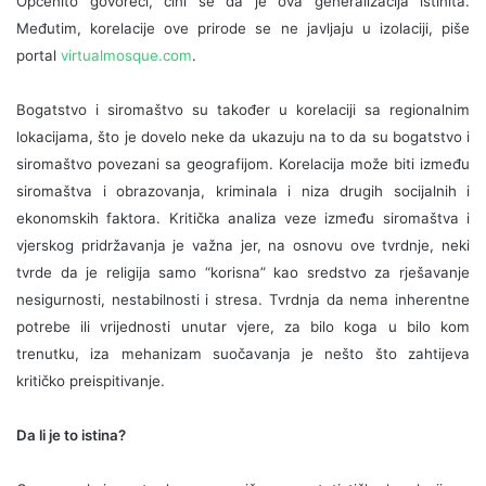
Općenito govoreći, čini se da je ova generalizacija istinita.
Međutim, korelacije ove prirode se ne javljaju u izolaciji, piše
portal
virtualmosque.com
.
Bogatstvo i siromaštvo su također u korelaciji sa regionalnim
lokacijama, što je dovelo neke da ukazuju na to da su bogatstvo i
siromaštvo povezani sa geografijom. Korelacija može biti između
siromaštva i obrazovanja, kriminala i niza drugih socijalnih i
ekonomskih faktora. Kritička analiza veze između siromaštva i
vjerskog pridržavanja je važna jer, na osnovu ove tvrdnje, neki
tvrde da je religija samo “korisna” kao sredstvo za rješavanje
nesigurnosti, nestabilnosti i stresa. Tvrdnja da nema inherentne
potrebe ili vrijednosti unutar vjere, za bilo koga u bilo kom
trenutku, iza mehanizam suočavanja je nešto što zahtijeva
kritičko preispitivanje.
Da li je to istina?