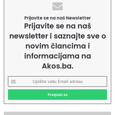
Prijavite se na naš Newsletter
Prijavite se na naš
newsletter i saznajte sve o
novim člancima i
informacijama na
Akos.ba.
U
p
i
š
i
t
e
N