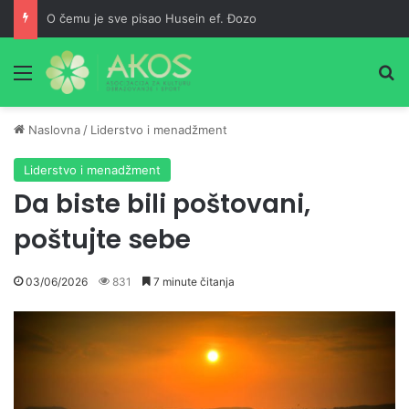
O čemu je sve pisao Husein ef. Đozo
Meni
Pr
Naslovna
/
Liderstvo i menadžment
Liderstvo i menadžment
Da biste bili poštovani,
poštujte sebe
03/06/2026
831
7 minute čitanja