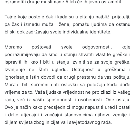
osramotiti druge muslimane Allah će ih javno osramotiti.
Tajne koje postoje čak i kada su u pitanju najbliži prijatelji,
pa čak i između muža i žene, pomažu ljudima da ostanu
bliski dok zadržavaju svoje individualne identitete.
Moramo poštovati svoje odgovornosti, koje
podrazumijevaju da smo u stanju shvatiti vlastite greške i
ispraviti ih, kao i biti u stanju izviniti se za svoje greške.
Izvinjenje ne šteti ugledu. Ustrajnost u greškama i
ignorisanje istih dovodi da drugi prestanu da vas poštuju.
Morate biti spremni dati ostavku sa položaja kada dođe
vrijeme za to. Vaša ljudska vrijednost ne proizilazi iz vašeg
rada, već iz vaših sposobnosti i osobenosti. One ostaju.
Ovo je način kako predsjednici mogu napustiti ured i ostati
i dalje utjecajni i značajni stanovnicima njihove zemlje i
diljem svijeta zbog inicijativa i savjetodavnog rada.