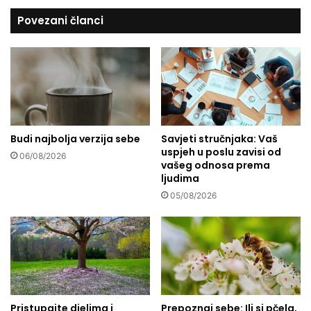
s
t
Povezani članci
e
i
l
p
i
r
j
i
e
d
č
o
i
n
o
Budi najbolja verzija sebe
Savjeti stručnjaka: Vaš
š
uspjeh u poslu zavisi od
e
06/08/2026
vašeg odnosa prema
n
ljudima
j
05/08/2026
u
o
d
l
u
k
e
?
Pristupajte djelima i
Prepoznaj sebe: Ili si pčela,