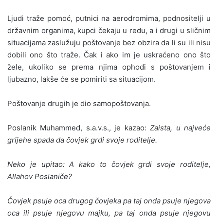
Ljudi traže pomoć, putnici na aerodromima, podnositelji u
državnim organima, kupci čekaju u redu, a i drugi u sličnim
situacijama zaslužuju poštovanje bez obzira da li su ili nisu
dobili ono što traže. Čak i ako im je uskraćeno ono što
žele, ukoliko se prema njima ophodi s poštovanjem i
ljubazno, lakše će se pomiriti sa situacijom.
Poštovanje drugih je dio samopoštovanja.
Poslanik Muhammed, s.a.v.s., je kazao:
Zaista, u najveće
grijehe spada da čovjek grdi svoje roditelje.
Neko je upitao: A kako to čovjek grdi svoje roditelje,
Allahov Poslaniče?
Čovjek psuje oca drugog čovjeka pa taj onda psuje njegova
oca ili psuje njegovu majku, pa taj onda psuje njegovu