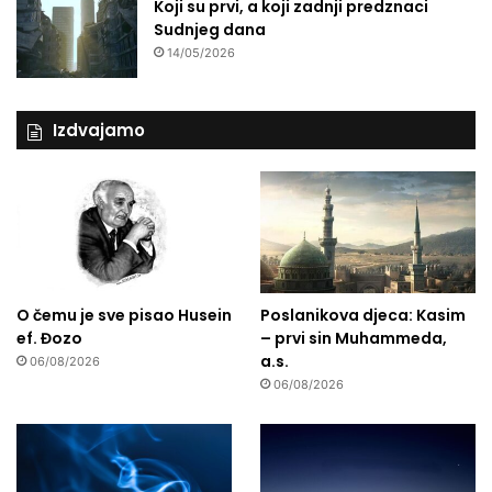
Koji su prvi, a koji zadnji predznaci
Sudnjeg dana
14/05/2026
Izdvajamo
O čemu je sve pisao Husein
Poslanikova djeca: Kasim
ef. Đozo
– prvi sin Muhammeda,
a.s.
06/08/2026
06/08/2026