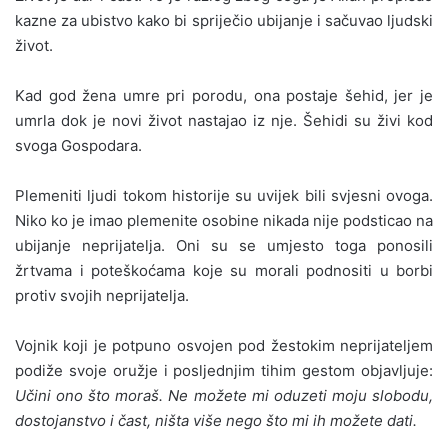
kazne za ubistvo kako bi spriječio ubijanje i sačuvao ljudski
život.
Kad god žena umre pri porodu, ona postaje šehid, jer je
umrla dok je novi život nastajao iz nje. Šehidi su živi kod
svoga Gospodara.
Plemeniti ljudi tokom historije su uvijek bili svjesni ovoga.
Niko ko je imao plemenite osobine nikada nije podsticao na
ubijanje neprijatelja. Oni su se umjesto toga ponosili
žrtvama i poteškoćama koje su morali podnositi u borbi
protiv svojih neprijatelja.
Vojnik koji je potpuno osvojen pod žestokim neprijateljem
podiže svoje oružje i posljednjim tihim gestom objavljuje:
Učini ono što moraš. Ne možete mi oduzeti moju slobodu,
dostojanstvo i čast, ništa više nego što mi ih možete dati.