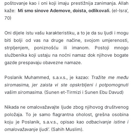
poštovanje kao i oni koji imaju prestižnija zanimanja. Allah
kaže:
Mi smo sinove Ademove, doista, odlikovali.
(el-Isra’,
70)
Oni dijele istu vašu karakteristiku, a to je da su ljudi i mogu
biti bolji od vas na druge načine, svojom umjerenosti,
strpljenjem, poniznošću ili imanom. Postoji mnogo
službenika koji ustaju na noćni namaz dok njihove bogate
gazde prespavaju obavezne namaze.
Poslanik Muhammed, s.a.v.s., je kazao:
Tražite me među
siromasima, jer zaista vi ste opskrbljeni i potpomognuti
vašim siromasima.
(Sunen et-Tirmizi i Sunen Ebu Davud)
Nikada ne omalovažavajte ljude zbog njihovog društvenog
položaja. To je samo flagrantna oholost, grešna osobina
koju je Poslanik, s.a.v.s., opisao kao
odbacivanje istine i
omalovažavanje ljudi’.
(Sahih Muslim).