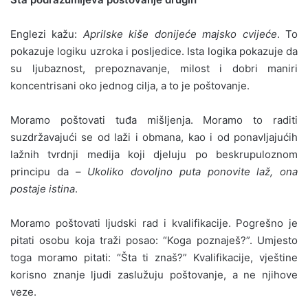
Englezi kažu:
Aprilske kiše donijeće majsko cvijeće
. To
pokazuje logiku uzroka i posljedice. Ista logika pokazuje da
su ljubaznost, prepoznavanje, milost i dobri maniri
koncentrisani oko jednog cilja, a to je poštovanje.
Moramo poštovati tuđa mišljenja. Moramo to raditi
suzdržavajući se od laži i obmana, kao i od ponavljajućih
lažnih tvrdnji medija koji djeluju po beskrupuloznom
principu da –
Ukoliko dovoljno puta ponovite laž, ona
postaje istina
.
Moramo poštovati ljudski rad i kvalifikacije. Pogrešno je
pitati osobu koja traži posao: “Koga poznaješ?”. Umjesto
toga moramo pitati: “Šta ti znaš?” Kvalifikacije, vještine
korisno znanje ljudi zaslužuju poštovanje, a ne njihove
veze.