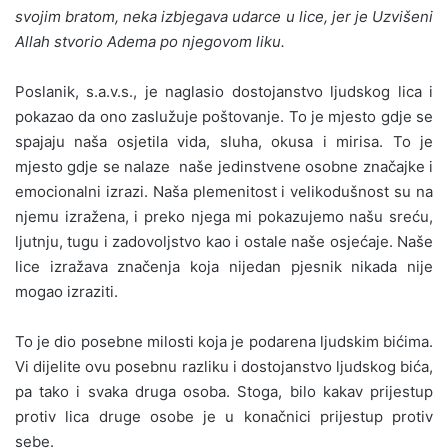
svojim bratom, neka izbjegava udarce u lice, jer je Uzvišeni
Allah stvorio Adema po njegovom liku.
Poslanik, s.a.v.s., je naglasio dostojanstvo ljudskog lica i
pokazao da ono zaslužuje poštovanje. To je mjesto gdje se
spajaju naša osjetila vida, sluha, okusa i mirisa. To je
mjesto gdje se nalaze naše jedinstvene osobne značajke i
emocionalni izrazi. Naša plemenitost i velikodušnost su na
njemu izražena, i preko njega mi pokazujemo našu sreću,
ljutnju, tugu i zadovoljstvo kao i ostale naše osjećaje. Naše
lice izražava značenja koja nijedan pjesnik nikada nije
mogao izraziti.
To je dio posebne milosti koja je podarena ljudskim bićima.
Vi dijelite ovu posebnu razliku i dostojanstvo ljudskog bića,
pa tako i svaka druga osoba. Stoga, bilo kakav prijestup
protiv lica druge osobe je u konačnici prijestup protiv
sebe.