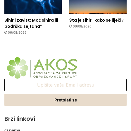
Sihir i zavist: Moć sihira ili
Šta je sihir i kako se liječi?
podrška šejtana?
06/08/2026
06/08/2026
Upišite
vašu
Email
adresu
Brzi linkovi
O nama