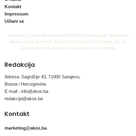
Kontakt
Impressum
Učlani se
Jannah is a Clean Responsive WordPress Newspaper, Magazine,
News and Blog theme. Packed with options that allow you to
completely customize your website to your needs.
Redakcija
Adresa: Sagrdžije 43, 71000 Sarajevo,
Bosna i Hercegovina
E-mail :
info@akos.ba
redakcija@akos.ba
Kontakt
marketing@akos.ba