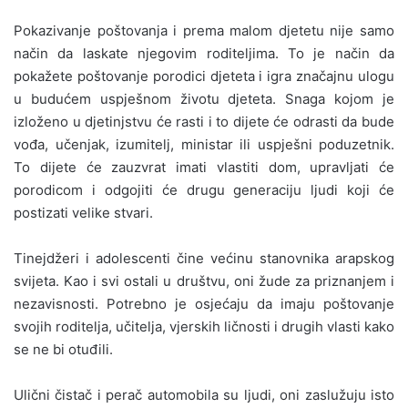
Pokazivanje poštovanja i prema malom djetetu nije samo
način da laskate njegovim roditeljima. To je način da
pokažete poštovanje porodici djeteta i igra značajnu ulogu
u budućem uspješnom životu djeteta. Snaga kojom je
izloženo u djetinjstvu će rasti i to dijete će odrasti da bude
vođa, učenjak, izumitelj, ministar ili uspješni poduzetnik.
To dijete će zauzvrat imati vlastiti dom, upravljati će
porodicom i odgojiti će drugu generaciju ljudi koji će
postizati velike stvari.
Tinejdžeri i adolescenti čine većinu stanovnika arapskog
svijeta. Kao i svi ostali u društvu, oni žude za priznanjem i
nezavisnosti. Potrebno je osjećaju da imaju poštovanje
svojih roditelja, učitelja, vjerskih ličnosti i drugih vlasti kako
se ne bi otuđili.
Ulični čistač i perač automobila su ljudi, oni zaslužuju isto