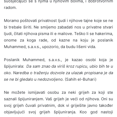
suosjećajući se s njima u njihovim bolima, i dobrotvornim
radom.
Moramo poštovati privatnost ljudi i njihove tajne koje se ne
bi trebale širiti. Ne smijemo zabadati nos u privatne stvari
ljudi, čitati njihova pisma ili e mailove. Teško li se hakerima,
onome za koga rade, od kazne na koju je poslanik
Muhammed, s.a.v.s., upozorio, da budu lišeni vida.
Poslanik Muhammed, s.a.v.s., je kazao osobi koja je
špijunirala:
Da sam znao da viriš kroz rupicu, ubio bih te u
oko. Naredba o traženju dozvole za ulazak propisana je da
se ne bi gledalo u nedozvoljeno.
(Sahih el-Buhari)
Ne možete ismijavati osobu za neki grijeh za koji ste
saznali špijuniranjem. Vaš grijeh je veći od njihova. Oni su
svoj grijeh čuvali privatnim, dok vi griješite javno također
objavljujući svoj grijeh špijuniranja. Koo god nastoji