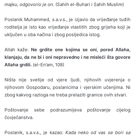
majku, odgovorio je on.
(Sahih el-Buhari i Sahih Muslim)
Poslanik Muhammed, s.a.v.s., je izjavio da vrijeđanje tuđih
roditelja je isto kao vrijeđanje vlastitih zbog grijeha koji je
uključen u oba načina i zbog posljedica istog.
Allah kaže:
Ne grdite one kojima se oni, pored Allaha,
klanjaju, da ne bi i oni nepravedno i ne misleći šta govore
Allaha grdili.
(el-En’am, 108)
Ništa nije svetije od vjere ljudi, njihovih uvjerenja o
njihovom Gospodaru, poslanicima i vjerskim učenjima. Ni
zbog kakvog razloga ne treba prelaziti granice ovih stvari.
Poštovanje sebe podrazumijeva poštovanje cijelog
čovječanstva.
Poslanik, s.a.v.s., je kazao:
Kada neko od vas se bori sa