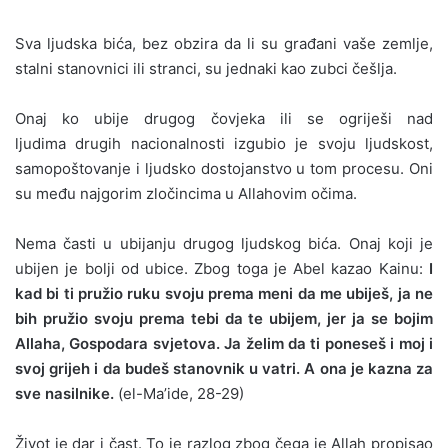
Sva ljudska bića, bez obzira da li su građani vaše zemlje,
stalni stanovnici ili stranci, su jednaki kao zubci češlja.
Onaj ko ubije drugog čovjeka ili se ogriješi nad
ljudima drugih nacionalnosti izgubio je svoju ljudskost,
samopoštovanje i ljudsko dostojanstvo u tom procesu. Oni
su među najgorim zločincima u Allahovim očima.
Nema časti u ubijanju drugog ljudskog bića. Onaj koji je
ubijen je bolji od ubice. Zbog toga je Abel kazao Kainu:
I
kad bi ti pružio ruku svoju prema meni da me ubiješ, ja ne
bih pružio svoju prema tebi da te ubijem, jer ja se bojim
Allaha, Gospodara svjetova. Ja želim da ti poneseš i moj i
svoj grijeh i da budeš stanovnik u vatri. A ona je kazna za
sve nasilnike.
(el-Ma’ide, 28-29)
Život je dar i čast. To je razlog zbog čega je Allah propisao