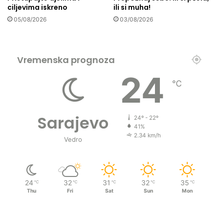
ciljevima iskreno
ili si muha!
05/08/2026
03/08/2026
Vremenska prognoza
24
℃
Sarajevo
24º - 22º
41%
2.34 km/h
Vedro
24
32
31
32
35
℃
℃
℃
℃
℃
Thu
Fri
Sat
Sun
Mon