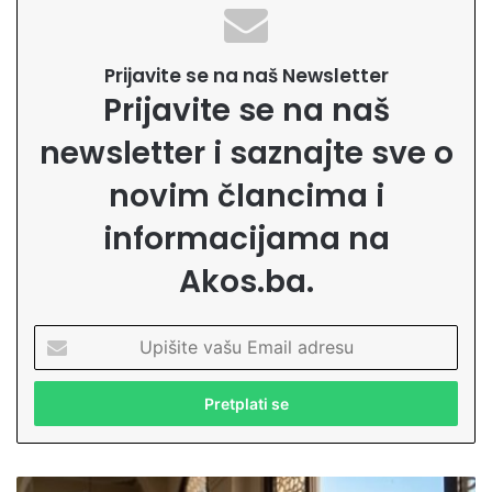
Prijavite se na naš Newsletter
Prijavite se na naš
newsletter i saznajte sve o
novim člancima i
informacijama na
Akos.ba.
U
p
i
š
i
t
e
D