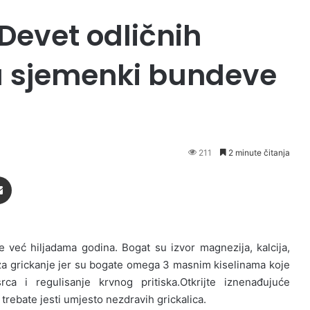
 Devet odličnih
u sjemenki bundeve
211
2 minute čitanja
Podijeli putem Emaila
već hiljadama godina. Bogat su izvor magnezija, kalcija,
or za grickanje jer su bogate omega 3 masnim kiselinama koje
ca i regulisanje krvnog pritiska.Otkrijte iznenađujuće
trebate jesti umjesto nezdravih grickalica.