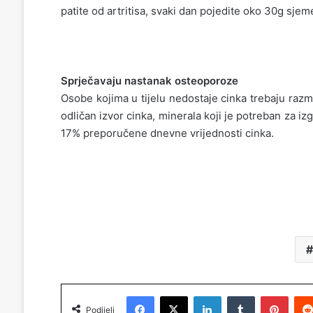
patite od artritisa, svaki dan pojedite oko 30g sje
Sprječavaju nastanak osteoporoze
Osobe kojima u tijelu nedostaje cinka trebaju raz
odličan izvor cinka, minerala koji je potreban za i
17% preporučene dnevne vrijednosti cinka.
Facebook
X
LinkedIn
Tumblr
Pinterest
Podijeli