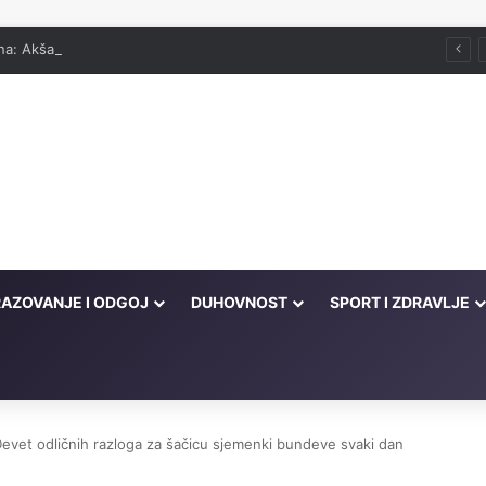
ana: Akšam
AZOVANJE I ODGOJ
DUHOVNOST
SPORT I ZDRAVLJE
 Devet odličnih razloga za šačicu sjemenki bundeve svaki dan