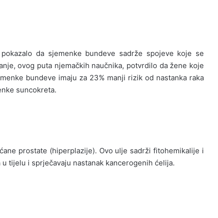
 je pokazalo da sjemenke bundeve sadrže spojeve koje se
ivanje, ovog puta njemačkih naučnika, potvrdilo da žene koje
menke bundeve imaju za 23% manji rizik od nastanka raka
enke suncokreta.
ane prostate (hiperplazije). Ovo ulje sadrži fitohemikalije i
u tijelu i sprječavaju nastanak kancerogenih ćelija.