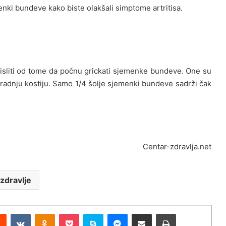
menki bundeve kako biste olakšali simptome artritisa.
misliti od tome da počnu grickati sjemenke bundeve. One su
zgradnju kostiju. Samo 1/4 šolje sjemenki bundeve sadrži čak
Centar-zdravlja.net
zdravlje
Reddit
VKontakte
Odnoklassniki
Pocket
Skype
Messenger
Podijeli putem Emaila
Printaj