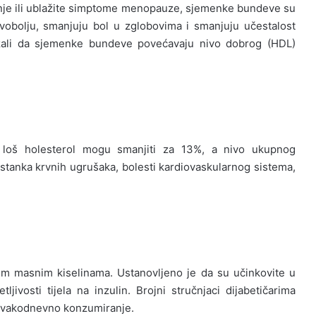
enje ili ublažite simptome menopauze, sjemenke bundeve su
avobolju, smanjuju bol u zglobovima i smanjuju učestalost
azali da sjemenke bundeve povećavaju nivo dobrog (HDL)
 loš holesterol mogu smanjiti za 13%, a nivo ukupnog
astanka krvnih ugrušaka, bolesti kardiovaskularnog sistema,
 masnim kiselinama. Ustanovljeno je da su učinkovite u
ljivosti tijela na inzulin. Brojni stručnjaci dijabetičarima
svakodnevno konzumiranje.