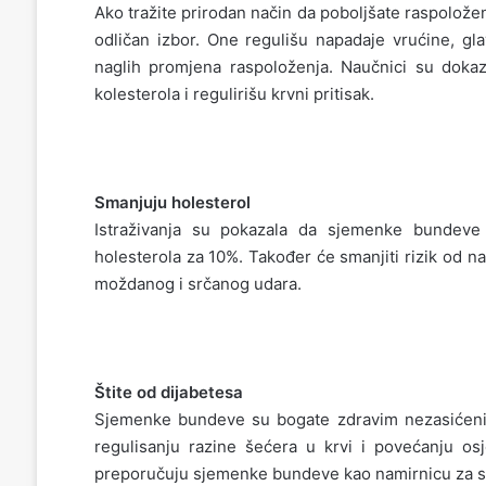
Ako tražite prirodan način da poboljšate raspolož
odličan izbor. One regulišu napadaje vrućine, gl
naglih promjena raspoloženja. Naučnici su dok
kolesterola i regulirišu krvni pritisak.
Smanjuju holesterol
Istraživanja su pokazala da sjemenke bundeve
holesterola za 10%. Također će smanjiti rizik od n
moždanog i srčanog udara.
Štite od dijabetesa
Sjemenke bundeve su bogate zdravim nezasićenim
regulisanju razine šećera u krvi i povećanju osjet
preporučuju sjemenke bundeve kao namirnicu za 