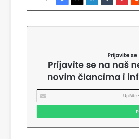
Prijavite s
Prijavite se na naš n
novim člancima i in
U
p
i
š
i
t
e
v