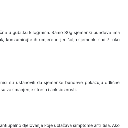
ključne u gubitku kilograma. Samo 30g sjemenki bundeve ima
pak, konzumirajte ih umjereno jer šolja sjemenki sadrži oko
aučnici su ustanovili da sjemenke bundeve pokazuju odlične
 su za smanjenje stresa i anksioznosti.
antiupalno djelovanje koje ublažava simptome artritisa. Ako