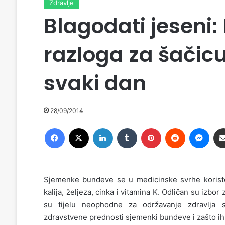
Zdravlje
Blagodati jeseni:
razloga za šačic
svaki dan
28/09/2014
Facebook
X
LinkedIn
Tumblr
Pinterest
Reddit
Messenger
Sjemenke bundeve se u medicinske svrhe koriste 
kalija, željeza, cinka i vitamina K. Odličan su izb
su tijelu neophodne za održavanje zdravlja sr
zdravstvene prednosti sjemenki bundeve i zašto ih 