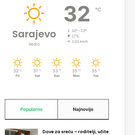
32
℃
Sarajevo
32º - 22º
27%
3.03 km/h
Vedro
32
31
33
35
35
℃
℃
℃
℃
℃
Fri
Sat
Sun
Mon
Tue
Popularno
Najnovije
Dove za sreću – roditelji, učite