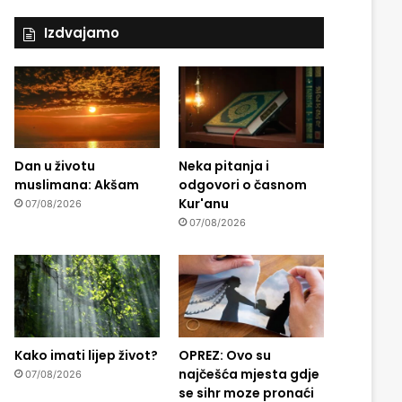
Izdvajamo
Dan u životu
Neka pitanja i
muslimana: Akšam
odgovori o časnom
Kur'anu
07/08/2026
07/08/2026
Kako imati lijep život?
OPREZ: Ovo su
najčešća mjesta gdje
07/08/2026
se sihr moze pronaći