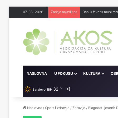
07. 08. 2026.
Zadnje objavljeno
Dan u životu muslim
NASLOVNA
U FOKUSU
KULTURA
OBR
℃
32
Random članak
Sarajevo, BiH
Naslovna
/
Sport i zdravlje
/
Zdravlje
/
Blagodati jeseni: