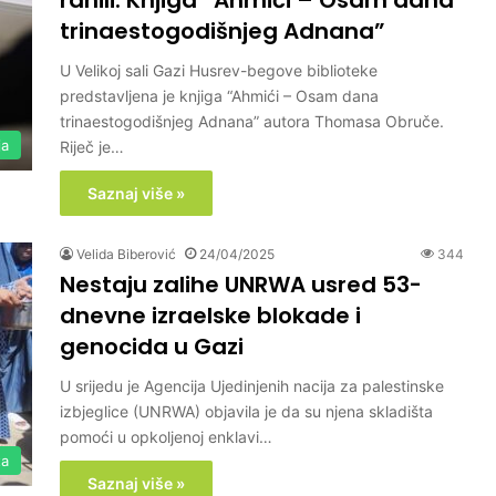
ranili: Knjiga “Ahmići – Osam dana
trinaestogodišnjeg Adnana”
U Velikoj sali Gazi Husrev-begove biblioteke
predstavljena je knjiga “Ahmići – Osam dana
trinaestogodišnjeg Adnana” autora Thomasa Obruče.
ja
Riječ je…
Saznaj više »
Velida Biberović
24/04/2025
344
Nestaju zalihe UNRWA usred 53-
dnevne izraelske blokade i
genocida u Gazi
U srijedu je Agencija Ujedinjenih nacija za palestinske
izbjeglice (UNRWA) objavila je da su njena skladišta
pomoći u opkoljenoj enklavi…
ta
Saznaj više »