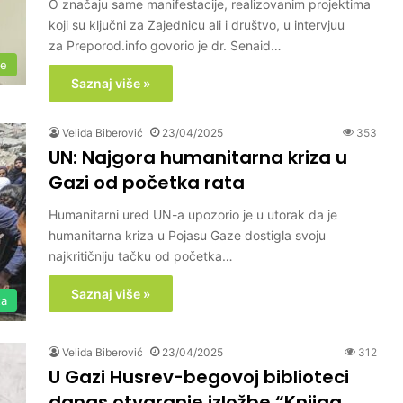
O značaju same manifestacije, realizovanim projektima
koji su ključni za Zajednicu ali i društvo, u intervjuu
za Preporod.info govorio je dr. Senaid…
me
Saznaj više »
Velida Biberović
23/04/2025
353
UN: Najgora humanitarna kriza u
Gazi od početka rata
Humanitarni ured UN-a upozorio je u utorak da je
humanitarna kriza u Pojasu Gaze dostigla svoju
najkritičniju tačku od početka…
Saznaj više »
ta
Velida Biberović
23/04/2025
312
U Gazi Husrev-begovoj biblioteci
danas otvaranje izložbe “Knjiga