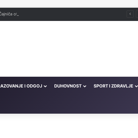
Čajniča otvorena džamija srušena 1943. godine
AZOVANJE I ODGOJ
DUHOVNOST
SPORT I ZDRAVLJE