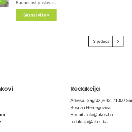
ja
Budućnost poslova…
Saznaj više »
Slijedeća
inkovi
Redakcija
Adresa: Sagrdžije 43, 71000 Sa
Bosna i Hercegovina
um
E-mail :
info@akos.ba
e
redakcija@akos.ba