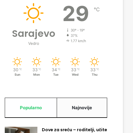
29
℃
Sarajevo
30º - 19º
37%
1.77 km/h
Vedro
30
33
34
33
33
℃
℃
℃
℃
℃
Sun
Mon
Tue
Wed
Thu
Popularno
Najnovije
Dove za sreću – roditelji, učite