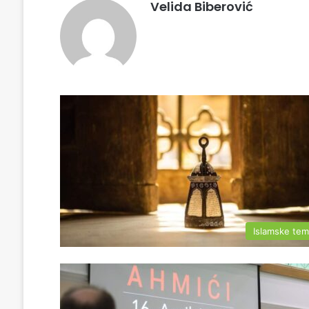
Velida Biberović
Islamske te