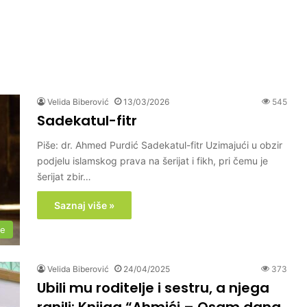
Velida Biberović
13/03/2026
545
Sadekatul-fitr
Piše: dr. Ahmed Purdić Sadekatul-fitr Uzimajući u obzir
podjelu islamskog prava na šerijat i fikh, pri čemu je
šerijat zbir…
Saznaj više »
me
Velida Biberović
24/04/2025
373
Ubili mu roditelje i sestru, a njega