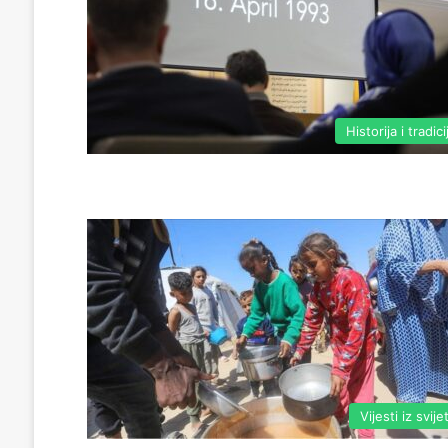
Historija i tradici
Vijesti iz svije