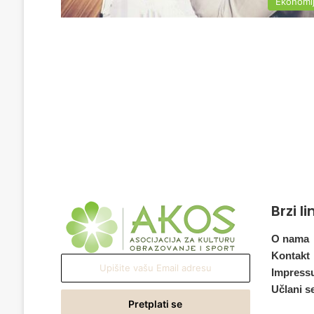
Ekonomi
Brzi l
O nama
Kontakt
Upišite
Impress
vašu
Učlani s
Email
adresu