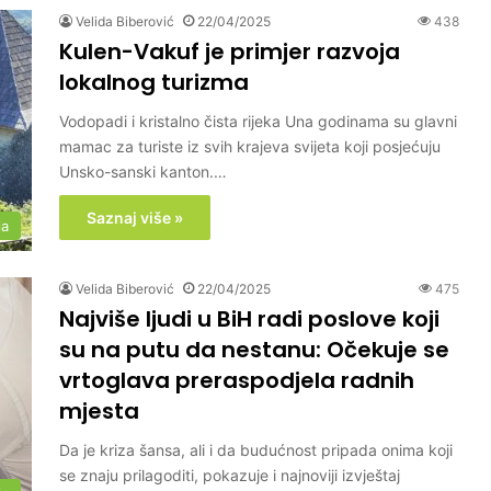
Velida Biberović
22/04/2025
438
Kulen-Vakuf je primjer razvoja
lokalnog turizma
Vodopadi i kristalno čista rijeka Una godinama su glavni
mamac za turiste iz svih krajeva svijeta koji posjećuju
Unsko-sanski kanton.…
Saznaj više »
ja
Velida Biberović
22/04/2025
475
Najviše ljudi u BiH radi poslove koji
su na putu da nestanu: Očekuje se
vrtoglava preraspodjela radnih
mjesta
Da je kriza šansa, ali i da budućnost pripada onima koji
se znaju prilagoditi, pokazuje i najnoviji izvještaj