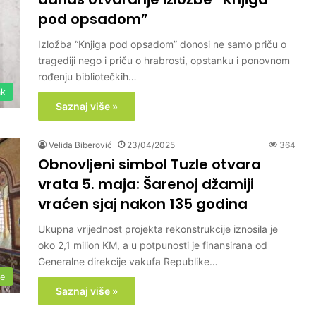
pod opsadom”
Izložba “Knjiga pod opsadom” donosi ne samo priču o
tragediji nego i priču o hrabrosti, opstanku i ponovnom
rođenju bibliotečkih…
ak
Saznaj više »
Velida Biberović
23/04/2025
364
Obnovljeni simbol Tuzle otvara
vrata 5. maja: Šarenoj džamiji
vraćen sjaj nakon 135 godina
Ukupna vrijednost projekta rekonstrukcije iznosila je
oko 2,1 milion KM, a u potpunosti je finansirana od
Generalne direkcije vakufa Republike…
me
Saznaj više »