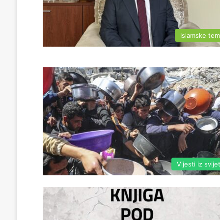
Islamske te
Vijesti iz svije