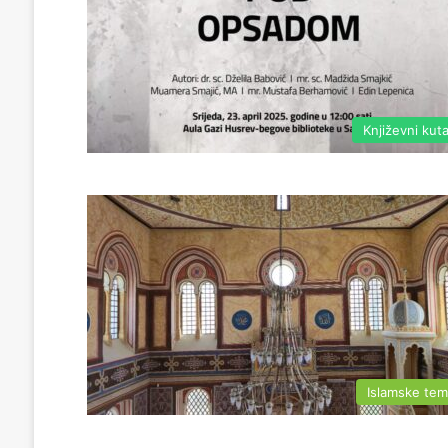
Književni kut
Islamske te