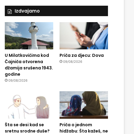
Izdvajamo
U Milatkovićima kod
Priča za djecu: Dova
Čajniča otvorena
09/08/2026
džamija srušena 1943.
godine
09/08/2026
Šta se desi kad se
Priča o jednom
sretnu srodne duše?
hidžabu: Šta kažeš, ne