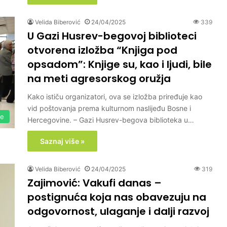
Velida Biberović
24/04/2025
339
U Gazi Husrev-begovoj biblioteci
otvorena izložba “Knjiga pod
opsadom”: Knjige su, kao i ljudi, bile
na meti agresorskog oružja
Kako ističu organizatori, ova se izložba priređuje kao
vid poštovanja prema kulturnom naslijeđu Bosne i
je
Hercegovine. – Gazi Husrev-begova biblioteka u…
Saznaj više »
Velida Biberović
24/04/2025
319
Zajimović: Vakufi danas –
postignuća koja nas obavezuju na
odgovornost, ulaganje i dalji razvoj