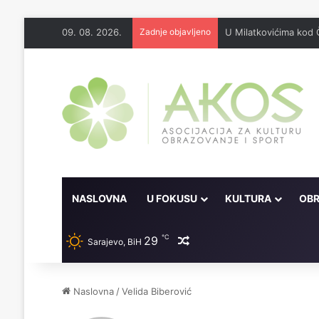
09. 08. 2026.
Zadnje objavljeno
U Milatkovićima kod 
NASLOVNA
U FOKUSU
KULTURA
OBR
℃
29
Random članak
Sarajevo, BiH
Naslovna
/
Velida Biberović