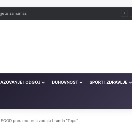
jjetu za namaz
AZOVANJE I ODGOJ
DUHOVNOST
SPORT I ZDRAVLJE
AC FOOD preuzeo proizvodnju branda "Tops"