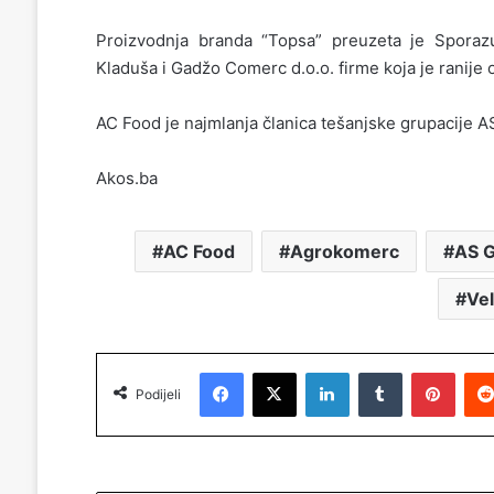
Proizvodnja branda “Topsa” preuzeta je Spora
Kladuša i Gadžo Comerc d.o.o. firme koja je ranije 
AC Food je najmlanja članica tešanjske grupacije AS
Akos.ba
AC Food
Agrokomerc
AS 
Vel
Facebook
X
LinkedIn
Tumblr
Pinterest
Podijeli