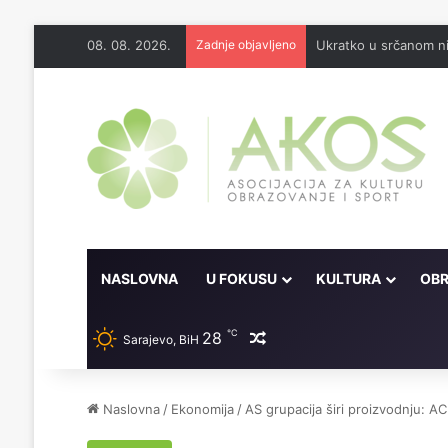
08. 08. 2026.
Zadnje objavljeno
Ukratko u srčanom ni
NASLOVNA
U FOKUSU
KULTURA
OBR
℃
28
Random članak
Sarajevo, BiH
Naslovna
/
Ekonomija
/
AS grupacija širi proizvodnju: 