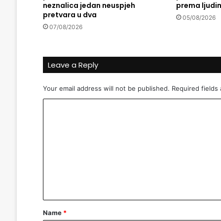
neznalica jedan neuspjeh
prema ljudi
č
pretvara u dva
n
05/08/2026
07/08/2026
e
z
a
l
Leave a Reply
i
h
Your email address will not be published.
Required fields
e
m
C
l
i
o
j
m
e
m
k
a
e
S
n
O
S
t
D
*
Name
*
j