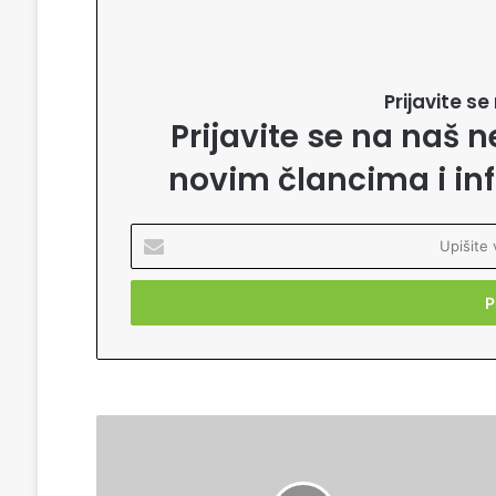
Prijavite s
Prijavite se na naš n
novim člancima i in
U
p
i
š
i
t
e
v
a
L
š
a
u
c
E