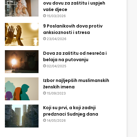
ovu dovu za zaštitu i uspjeh
vaše djece
15/03/2026
9 Poslanikovih dova protiv
anksioznosti i stresa
23/04/2026
Dova za zaštitu od nesreća i
belaja na putovanju
02/04/2025
Izbor najljepših muslimanskih
ženskih imena
15/09/2023
Koji su prvi, a koji zadnji
predznaci Sudnjeg dana
14/05/2026