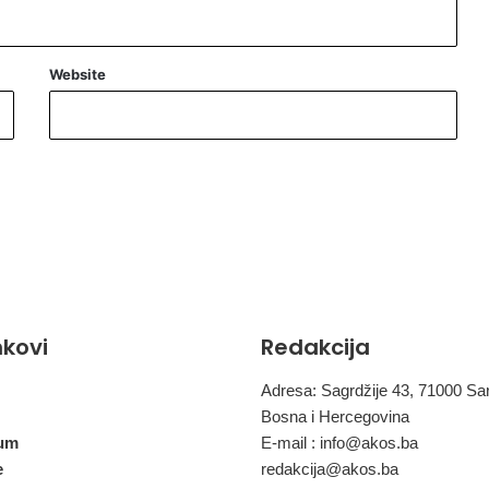
n
j
e
Website
n
a
l
a
k
š
i
n
a
č
i
n
inkovi
Redakcija
Adresa: Sagrdžije 43, 71000 Sa
Bosna i Hercegovina
um
E-mail :
info@akos.ba
e
redakcija@akos.ba