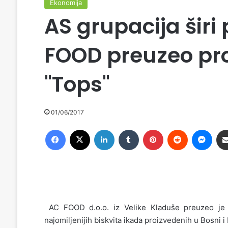
Ekonomija
AS grupacija širi
FOOD preuzeo pr
"Tops"
01/06/2017
Facebook
X
LinkedIn
Tumblr
Pinterest
Reddit
Messenger
AC FOOD d.o.o. iz Velike Kladuše preuzeo je
najomiljenijih biskvita ikada proizvedenih u Bosni i