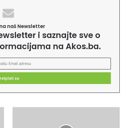
e na naš Newsletter
ewsletter i saznajte sve o
formacijama na Akos.ba.
P
r
o