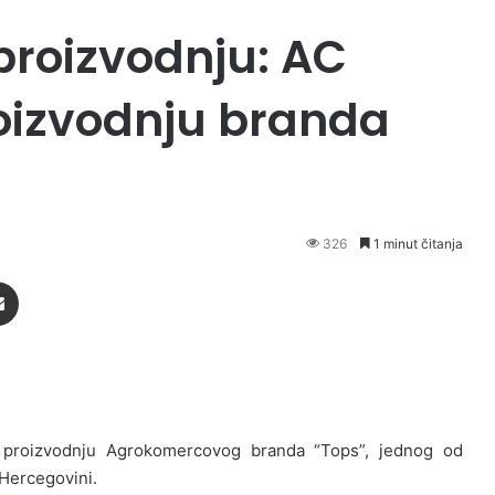
 proizvodnju: AC
oizvodnju branda
326
1 minut čitanja
Podijeli putem Emaila
 proizvodnju Agrokomercovog branda “Tops”, jednog od
 Hercegovini.