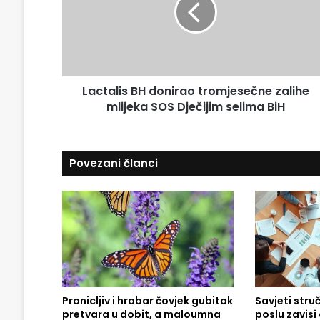
t
m
a
a
l
i
i
l
s
a
B
d
Lactalis BH donirao tromjesečne zalihe
H
r
mlijeka SOS Dječijim selima BiH
d
e
o
s
n
u
i
Povezani članci
r
a
o
t
r
o
m
j
e
Pronicljiv i hrabar čovjek gubitak
Savjeti stru
s
pretvara u dobit, a maloumna
poslu zavis
e