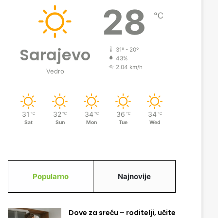
28
℃
Sarajevo
31º - 20º
43%
2.04 km/h
Vedro
31
32
34
36
34
℃
℃
℃
℃
℃
Sat
Sun
Mon
Tue
Wed
Popularno
Najnovije
Dove za sreću – roditelji, učite