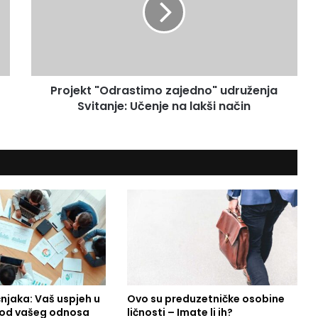
j
e
k
t
"
O
Projekt "Odrastimo zajedno" udruženja
d
Svitanje: Učenje na lakši način
r
a
s
t
i
m
o
z
a
j
e
d
n
čnjaka: Vaš uspjeh u
Ovo su preduzetničke osobine
o
i od vašeg odnosa
ličnosti – Imate li ih?
"