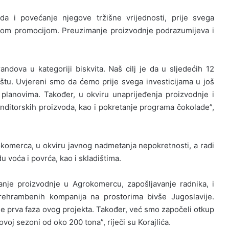
da i povećanje njegove tržišne vrijednosti, prije svega
čanom promocijom. Preuzimanje proizvodnje podrazumijeva i
ndova u kategoriji biskvita. Naš cilj je da u sljedećih 12
tu. Uvjereni smo da ćemo prije svega investicijama u još
 planovima. Također, u okviru unaprijeđenja proizvodnje i
onditorskih proizvoda, kao i pokretanje programa čokolade”,
komerca, u okviru javnog nadmetanja nepokretnosti, a radi
 voća i povrća, kao i skladištima.
nje proizvodnje u Agrokomercu, zapošljavanje radnika, i
rehrambenih kompanija na prostorima bivše Jugoslavije.
 prva faza ovog projekta. Također, već smo započeli otkup
voj sezoni od oko 200 tona”, riječi su Korajlića.