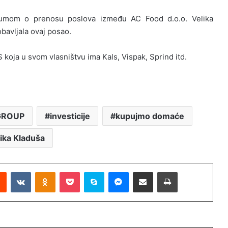
zumom o prenosu poslova između AC Food d.o.o. Velika
obavljala ovaj posao.
 koja u svom vlasništvu ima Kals, Vispak, Sprind itd.
GROUP
investicije
kupujmo domaće
ika Kladuša
Reddit
VKontakte
Odnoklassniki
Pocket
Skype
Messenger
Podijeli putem Emaila
Printaj