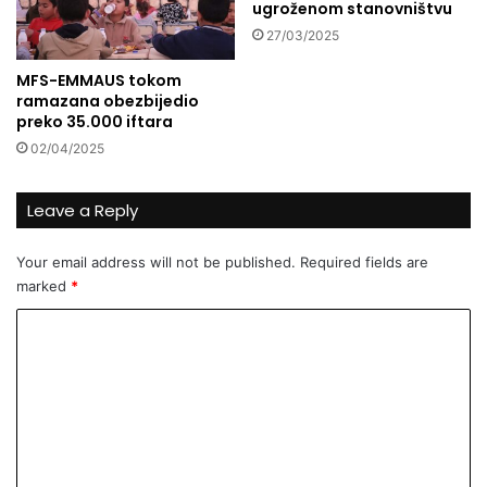
ugroženom stanovništvu
i
:
27/03/2025
d
N
o
a
MFS-EMMAUS tokom
č
j
ramazana obezbijedio
e
z
preko 35.000 iftara
k
a
02/04/2025
u
p
j
a
u
d
Leave a Reply
B
n
a
i
Your email address will not be published.
Required fields are
j
j
marked
*
r
a
a
t
C
m
a
o
u
č
P
k
m
r
a
m
i
O
j
s
e
e
m