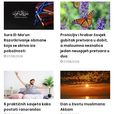
Sura El-Ma’un:
Pronicljiv i hrabar čovjek
Razotkrivanje obmane
gubitak pretvara u dobit,
koja se skriva iza
a maloumna neznalica
pobožnosti
jedan neuspjeh pretvara u
dva
07/08/2026
07/08/2026
6 praktičnih savjeta kako
Dan u životu muslimana:
postati ranoranilac
Akšam