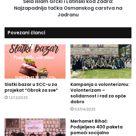
š
Sela Islam Grčki i Latinski kod Zadra:
G
n
Najzapadnija tačka Osmanskog carstva na
r
j
č
Jadranu
a
k
c
i
Povezani članci
i
i
i
L
s
a
p
t
r
i
a
n
ć
s
a
k
j
i
Slatki bazar u SCC-u za
Kampanja o volonterizmu:
u
projekat “Obrok za sve”
Volonterizam –
k
solidarnost i rad za opće
r
o
12/12/2025
dobro
a
d
m
Z
03/04/2025
a
a
Merhamet Bihać:
z
d
Podijeljeno 400 paketa
a
r
pomoći socijalno
n
a