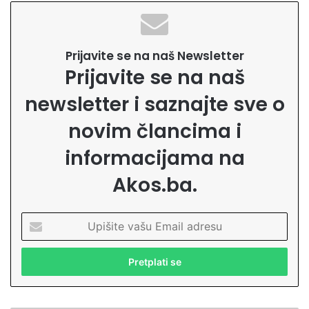
Prijavite se na naš Newsletter
Prijavite se na naš
newsletter i saznajte sve o
novim člancima i
informacijama na
Akos.ba.
U
p
i
š
i
t
e