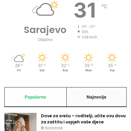
31
u
℃
Sarajevo
31º - 21º
30%
3.68 km/h
Oblačno
29
31
32
35
35
℃
℃
℃
℃
℃
Fri
Sat
Sun
Mon
Tue
Popularno
Najnovije
Dove za sreću – roditelji, učite ovu dovu
za zaštitu i uspjeh vaše djece
15/03/2026