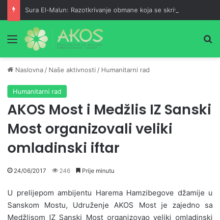
Sura El-Ma’un: Razotkrivanje obmane koja se skriva iza pobožnosti
Meni
Pr
Naslovna
/
Naše aktivnosti
/
Humanitarni rad
Humanitarni rad
AKOS Most i Medžlis IZ Sanski
Most organizovali veliki
omladinski iftar
24/06/2017
246
Prije minutu
U prelijepom ambijentu Harema Hamzibegove džamije u
Sanskom Mostu, Udruženje AKOS Most je zajedno sa
Medžlisom IZ Sanski Most organizovao veliki omladinski