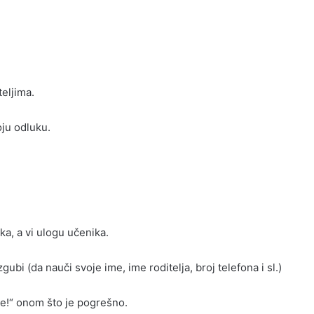
eljima.
oju odluku.
ika, a vi ulogu učenika.
bi (da nauči svoje ime, ime roditelja, broj telefona i sl.)
Ne!“ onom što je pogrešno.