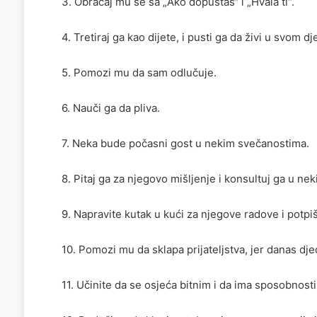
3. Obraćaj mu se sa „Ako dopuštaš“ i „Hvala ti“.
4. Tretiraj ga kao dijete, i pusti ga da živi u svom dj
5. Pomozi mu da sam odlučuje.
6. Nauči ga da pliva.
7. Neka bude počasni gost u nekim svečanostima.
8. Pitaj ga za njegovo mišljenje i konsultuj ga u ne
9. Napravite kutak u kući za njegove radove i potp
10. Pomozi mu da sklapa prijateljstva, jer danas djeca
11. Učinite da se osjeća bitnim i da ima sposobnosti