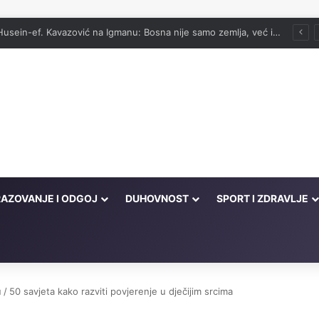
vog onima koji su cijeli život kucali na vrata Njegove milosti
AZOVANJE I ODGOJ
DUHOVNOST
SPORT I ZDRAVLJE
u
/
50 savjeta kako razviti povjerenje u dječijim srcima