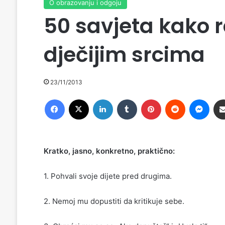
O obrazovanju i odgoju
50 savjeta kako r
dječijim srcima
23/11/2013
Facebook
X
LinkedIn
Tumblr
Pinterest
Reddit
Messenger
Kratko, jasno, konkretno, praktično:
1. Pohvali svoje dijete pred drugima.
2. Nemoj mu dopustiti da kritikuje sebe.