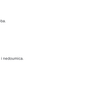
eba.
a i nedoumica.