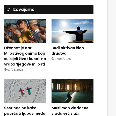
Izdvajamo
Džennet je dar
Budi aktivan član
Milostivog onima koji
društva
su cijeli život kucali na
07/08/2026
vrata Njegove milosti
07/08/2026
Šest načina kako
Musliman vladar ne
povećati ljubav među
vlada već služi