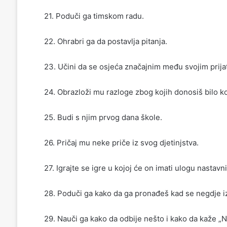
21. Poduči ga timskom radu.
22. Ohrabri ga da postavlja pitanja.
23. Učini da se osjeća značajnim među svojim prijat
24. Obrazloži mu razloge zbog kojih donosiš bilo k
25. Budi s njim prvog dana škole.
26. Pričaj mu neke priče iz svog djetinjstva.
27. Igrajte se igre u kojoj će on imati ulogu nastavn
28. Poduči ga kako da ga pronađeš kad se negdje izgu
29. Nauči ga kako da odbije nešto i kako da kaže „