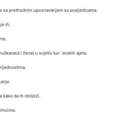
ebe sa prethodnim upoznavanjem sa posljedicama.
je ih.
ama.
škaraca i žena) u svjetlu kur`anskih ajeta.
rijednostima.
anje.
 kako da ih obilježi.
bimcima.