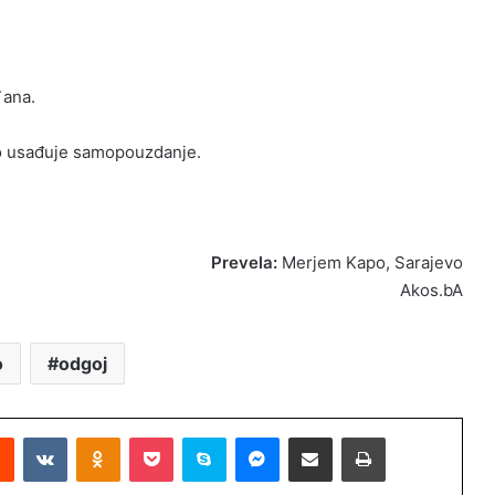
`ana.
u to usađuje samopouzdanje.
Prevela:
Merjem Kapo, Sarajevo
Akos.bA
o
odgoj
Reddit
VKontakte
Odnoklassniki
Pocket
Skype
Messenger
Podijeli putem Emaila
Printaj