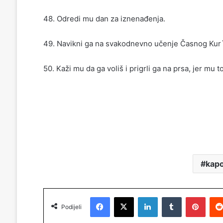
48. Odredi mu dan za iznenađenja.
49. Navikni ga na svakodnevno učenje Časnog Kur
50. Kaži mu da ga voliš i prigrli ga na prsa, jer m
kap
Facebook
X
LinkedIn
Tumblr
Pinterest
Podijeli