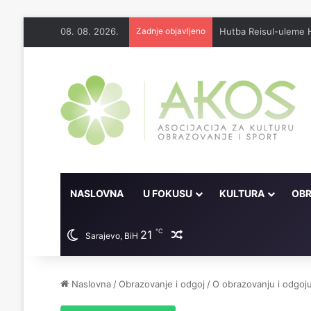
08. 08. 2026.
Zadnje objavljeno
Džennet je dar Milosti
NASLOVNA
U FOKUSU
KULTURA
OBR
℃
21
Random članak
Sarajevo, BiH
Naslovna
/
Obrazovanje i odgoj
/
O obrazovanju i odgoj