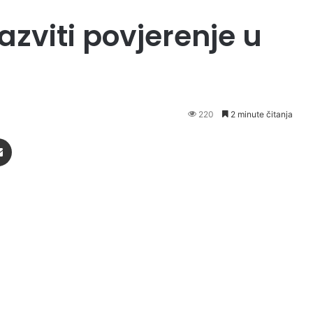
azviti povjerenje u
220
2 minute čitanja
Podijeli putem Emaila