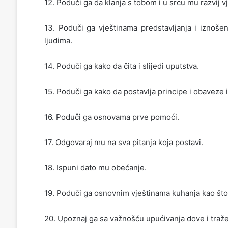
12. Poduči ga da klanja s tobom i u srcu mu razvij vj
13. Poduči ga vještinama predstavljanja i iznošen
ljudima.
14. Poduči ga kako da čita i slijedi uputstva.
15. Poduči ga kako da postavlja principe i obaveze i 
16. Poduči ga osnovama prve pomoći.
17. Odgovaraj mu na sva pitanja koja postavi.
18. Ispuni dato mu obećanje.
19. Poduči ga osnovnim vještinama kuhanja kao što j
20. Upoznaj ga sa važnošću upućivanja dove i traž