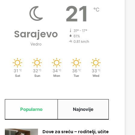
21
℃
Sarajevo
31º - 17º
61%
0.81 km/h
Vedro
31
32
34
36
33
℃
℃
℃
℃
℃
Sat
Sun
Mon
Tue
Wed
Popularno
Najnovije
Dove za sreću – roditelji, učite