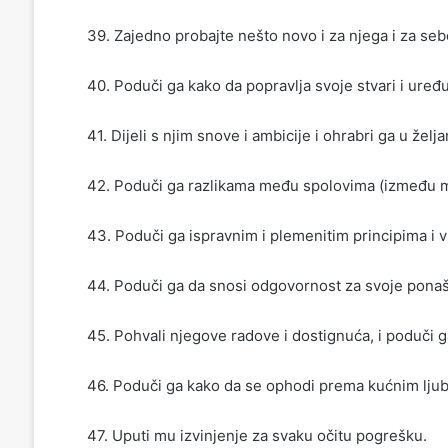
39. Zajedno probajte nešto novo i za njega i za s
40. Poduči ga kako da popravlja svoje stvari i uređu
41. Dijeli s njim snove i ambicije i ohrabri ga u želj
42. Poduči ga razlikama među spolovima (između mu
43. Poduči ga ispravnim i plemenitim principima i v
44. Poduči ga da snosi odgovornost za svoje ponaš
45. Pohvali njegove radove i dostignuća, i poduči ga
46. Poduči ga kako da se ophodi prema kućnim lju
47. Uputi mu izvinjenje za svaku očitu pogrešku.