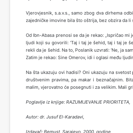
Vjerovjesnik, s.a.v.s., samo zbog dva dirhema odb
zajedničke imovine bila što oštrija, bez obzira da li s
Od Ibn-Abasa prenosi se da je rekao: „Ispričao mi j
ljudi koji su govorili: ‘Taj i taj je šehid, taj i taj 
rekli da je šehid. Na to, Poslanik uzvrati: ‘Ne, ja s
Zatim je rekao: Sine Omerov, idi i oglasi među ljud
Na šta ukazuju ovi hadisi? Oni ukazuju na svetost pr
društvenim pravima, pa makar i beznačajnim. Bitan
malim, vjerovatno će posegnuti i za velikim. Mali gr
Poglavlje iz knjige: RAZUMIJEVANJE PRIORITETA,
Autor: dr. Jusuf El-Karadavi,
Izdavač: Bemust, Sarajevo, 2000. godine