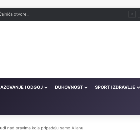
Čajniča otvorena džamija srušena 1943. godine
AZOVANJE I ODGOJ
DUHOVNOST
SPORT I ZDRAVLJE
ljudi nad pravima koja pripadaju samo Allahu