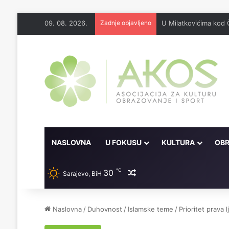
09. 08. 2026.
Zadnje objavljeno
U Milatkovićima kod 
NASLOVNA
U FOKUSU
KULTURA
OBR
℃
30
Random članak
Sarajevo, BiH
Naslovna
/
Duhovnost
/
Islamske teme
/
Prioritet prava 