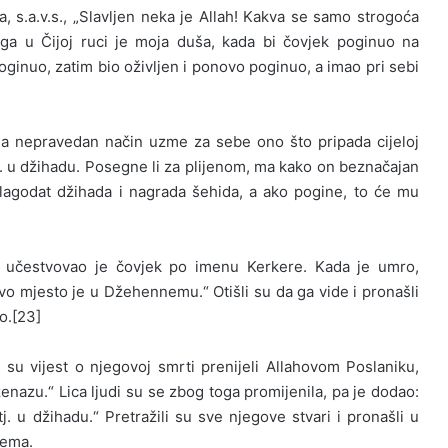
a, s.a.v.s., „Slavljen neka je Allah! Kakva se samo strogoća
ga u Čijoj ruci je moja duša, kada bi čovjek poginuo na
oginuo, zatim bio oživljen i ponovo poginuo, a imao pri sebi
tj. na nepravedan način uzme za sebe ono što pripada cijeloj
tj. u džihadu. Posegne li za plijenom, ma kako on beznačajan
blagodat džihada i nagrada šehida, a ako pogine, to će mu
s., učestvovao je čovjek po imenu Kerkere. Kada je umro,
govo mjesto je u Džehennemu.“ Otišli su da ga vide i pronašli
o.
[23]
u vijest o njegovoj smrti prenijeli Allahovom Poslaniku,
ženazu.“ Lica ljudi su se zbog toga promijenila, pa je dodao:
. u džihadu.“ Pretražili su sve njegove stvari i pronašli u
hema.