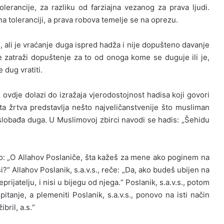
lerancije, za razliku od farzi­ajna vezanog za prava ljudi.
a toleranciji, a prava robova temelje se na oprezu.
, ali je vraćanje duga ispred hadža i nije dopušteno davanje
zatraži dopuštenje za to od onoga kome se duguje ili je,
 dug vratiti.
 ovdje dola­zi do izražaja vjerodostojnost hadisa koji govori
a žrtva predstavlja nešto najve­ličanstvenije što musliman
slobađa duga. U Muslimovoj zbirci navodi se hadis: „Šehidu
ao: „O Allahov Poslaniče, šta kažeš za mene ako poginem na
i?“ Allahov Poslanik, s.a.v.s., reče: „Da, ako budeš ubijen na
rijatelju, i nisi u bijegu od njega.“ Poslanik, s.a.v.s., potom
itanje, a plemeniti Poslanik, s.a.v.s., ponovo na isti način
bril, a.s.“