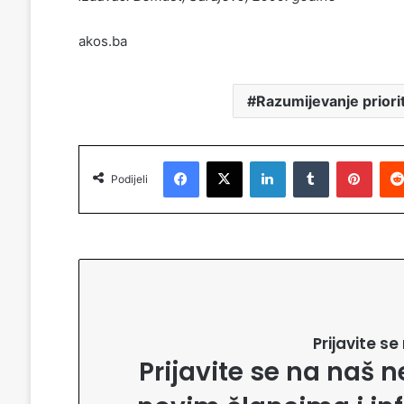
akos.ba
Razumijevanje priori
Facebook
X
LinkedIn
Tumblr
Pinterest
Podijeli
Prijavite s
Prijavite se na naš n