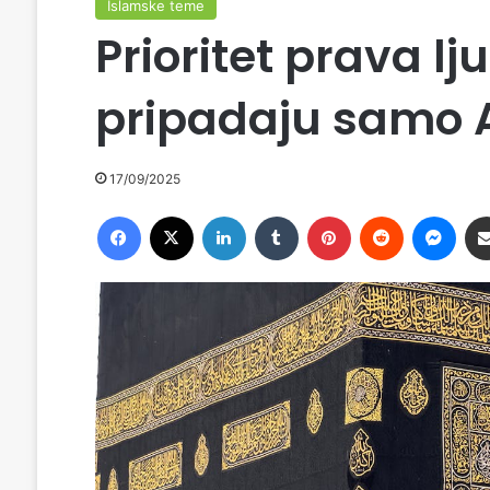
Islamske teme
Prioritet prava l
pripadaju samo 
17/09/2025
Facebook
X
LinkedIn
Tumblr
Pinterest
Reddit
Messenger