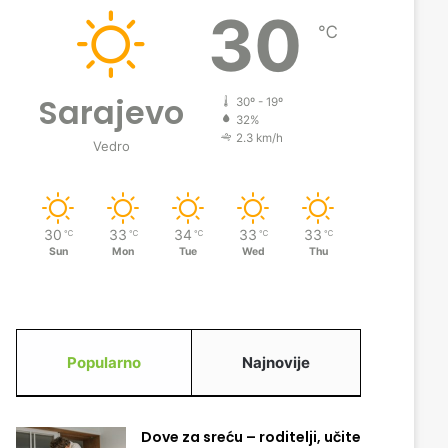
30
℃
Sarajevo
30º - 19º
32%
2.3 km/h
Vedro
30
33
34
33
33
℃
℃
℃
℃
℃
Sun
Mon
Tue
Wed
Thu
Popularno
Najnovije
Dove za sreću – roditelji, učite