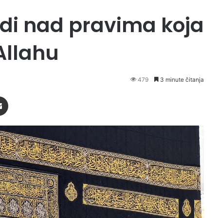
judi nad pravima koja
Allahu
479
3 minute čitanja
Podijeli putem Emaila