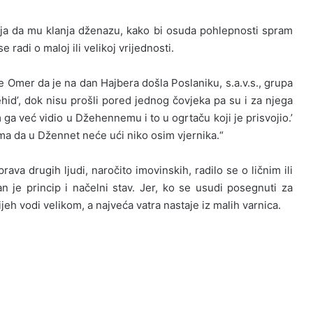
ija da mu klanja dženazu, kako bi osuda pohlepnosti spram
e radi o maloj ili velikoj vrijednosti.
e Omer da je na dan Hajbera došla Poslaniku, s.a.v.s., grupa
je šehid’, dok nisu prošli pored jednog čovjeka pa su i za njega
am ga već vidio u Džehennemu i to u ogrtaču koji je prisvojio.’
ima da u Džennet neće ući niko osim vjernika.“
ava drugih ljudi, naročito imovinskih, radilo se o ličnim ili
 je princip i načelni stav. Jer, ko se usudi posegnuti za
ijeh vodi velikom, a najveća vatra nastaje iz malih varnica.