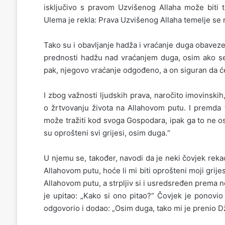
isključivo s pravom Uzvišenog Allaha može biti to
Ulema je rekla: Prava Uzvišenog Allaha temelje se n
Tako su i obavljanje hadža i vraćanje duga obaveze
prednosti hadžu nad vraćanjem duga, osim ako se 
pak, njegovo vraćanje odgođeno, a on siguran da će
I zbog važnosti ljudskih prava, naročito imovinskih,
o žrtvovanju života na Allahovom putu. I premda t
može tražiti kod svoga Gospodara, ipak ga to ne o
su oprošteni svi grijesi, osim duga.“
U njemu se, također, navodi da je neki čovjek rek
Allahovom putu, hoće li mi biti oprošteni moji grijes
Allahovom putu, a strpljiv si i usredsređen prema nep
je upitao: „Kako si ono pitao?“ Čovjek je ponovio p
odgovorio i dodao: „Osim duga, tako mi je prenio Dži