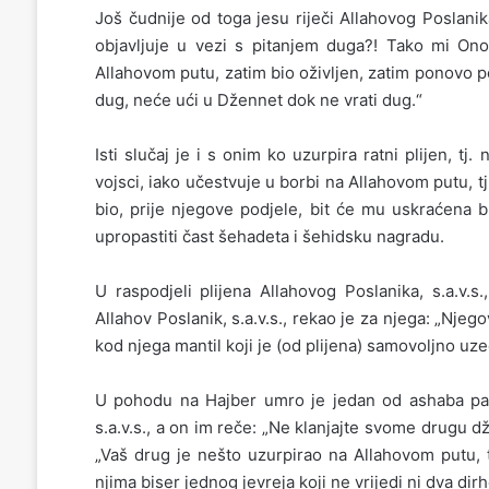
Još čudnije od toga jesu riječi Allahovog Poslanik
objavljuje u vezi s pitanjem duga?! Tako mi Ono
Allahovom putu, zatim bio oživljen, zatim ponovo p
dug, neće ući u Džennet dok ne vrati dug.“
Isti slučaj je i s onim ko uzurpira ratni plijen, 
vojsci, iako učestvuje u borbi na Allahovom putu, 
bio, prije njegove podjele, bit će mu uskraćena 
upropastiti čast šehadeta i šehidsku nagradu.
U raspodjeli plijena Allahovog Poslanika, s.a.v.
Allahov Poslanik, s.a.v.s., rekao je za njega: „Nje
kod njega mantil koji je (od plijena) samovoljno uze
U pohodu na Hajber umro je jedan od ashaba pa s
s.a.v.s., a on im reče: „Ne klanjajte svome drugu d
„Vaš drug je nešto uzurpirao na Allahovom putu, tj
njima biser jednog jevreja koji ne vrijedi ni dva dir