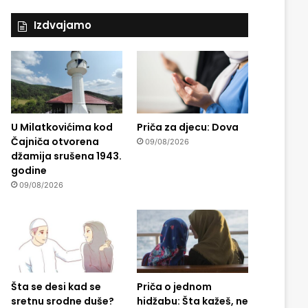
Izdvajamo
U Milatkovićima kod
Priča za djecu: Dova
Čajniča otvorena
09/08/2026
džamija srušena 1943.
godine
09/08/2026
Šta se desi kad se
Priča o jednom
sretnu srodne duše?
hidžabu: Šta kažeš, ne