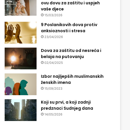
ovu dovu za zaštitu i uspjeh
vaše djece
15/03/2026
9 Poslanikovih dova protiv
anksioznosti i stresa
23/04/2026
Dova za zaštitu od nesreća i
belaja na putovanju
02/04/2025
Izbor najljepših muslimanskih
ženskih imena
15/09/2023
Koji su prvi, a koji zadnji
predznaci Sudnjeg dana
14/05/2026