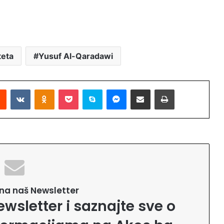
teta
Yusuf Al-Qaradawi
Reddit
VKontakte
Odnoklassniki
Pocket
Skype
Messenger
Podijeli putem Emaila
Printaj
e na naš Newsletter
ewsletter i saznajte sve o