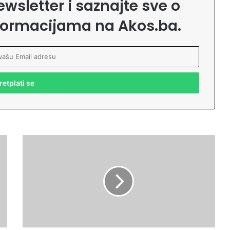
ewsletter i saznajte sve o
formacijama na Akos.ba.
U
s
k
o
r
o
s
n
i