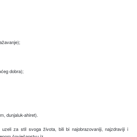
ažavanje);
pćeg dobra);
m, dunjaluk-ahiret).
eli za stil svoga života, bili bi najobrazovaniji, najzdraviji i
remenom čovječanstvu iz