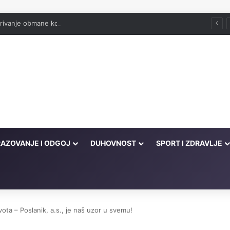
rivanje obmane koja se skriva iza pobožnosti
AZOVANJE I ODGOJ
DUHOVNOST
SPORT I ZDRAVLJE
ivota – Poslanik, a.s., je naš uzor u svemu!