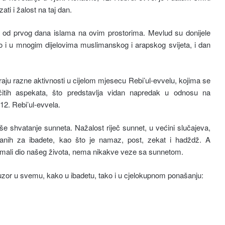
zati i žalost na taj dan.
 od prvog dana islama na ovim prostorima. Mevlud su donijele
o i u mnogim dijelovima muslimanskog i arapskog svijeta, i dan
raju razne aktivnosti u cijelom mjesecu Rebi’ul-evvelu, kojima se
azličitih aspekata, što predstavlja vidan napredak u odnosu na
2. Rebi’ul-evvela.
še shvatanje sunneta. Nažalost riječ sunnet, u većini slučajeva,
nih za ibadete, kao što je namaz, post, zekat i hadždž. A
 mali dio našeg života, nema nikakve veze sa sunnetom.
aš uzor u svemu, kako u ibadetu, tako i u cjelokupnom ponašanju: