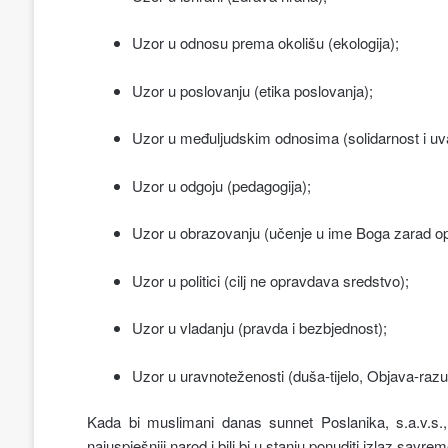
Uzor u odnosu prema okolišu (ekologija);
Uzor u poslovanju (etika poslovanja);
Uzor u međuljudskim odnosima (solidarnost i uv
Uzor u odgoju (pedagogija);
Uzor u obrazovanju (učenje u ime Boga zarad o
Uzor u politici (cilj ne opravdava sredstvo);
Uzor u vladanju (pravda i bezbjednost);
Uzor u uravnoteženosti (duša-tijelo, Objava-razu
Kada bi muslimani danas sunnet Poslanika, s.a.v.s., uz
najuspješniji narod i bili bi u stanju ponuditi izlaz sav