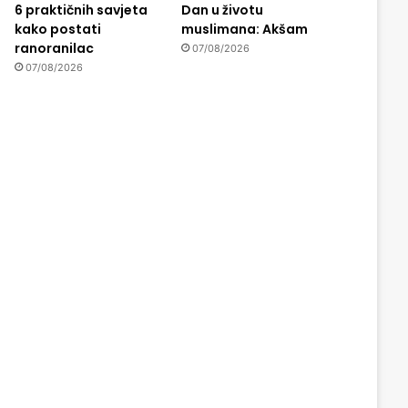
6 praktičnih savjeta
Dan u životu
kako postati
muslimana: Akšam
ranoranilac
07/08/2026
07/08/2026