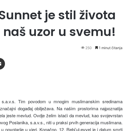
Sunnet je stil života
je naš uzor u svemu!
250
1 minut čitanja
Podijeli putem Emaila
k, s.a.v.s. Tim povodom u mnogim muslimanskim sredinama
 značajni događaj obilježava. Na našim prostorima najpoznatija
vela jeste mevlud. Ovdje želim istaći da mevlud, kao svojevrstan
og Poslanika, s.a.v.s., niti u praksi prvih generacija muslimana.
 novotarije u vjeri. Konačno, 12. Rebi’ul-evvel je i datum smrti