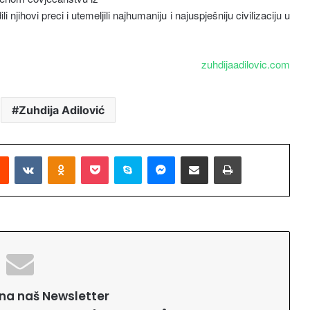
 njihovi preci i utemeljili najhumaniju i najuspješniju civilizaciju u
zuhdijaadilovic.com
Zuhdija Adilović
Reddit
VKontakte
Odnoklassniki
Pocket
Skype
Messenger
Podijeli putem Emaila
Printaj
e na naš Newsletter