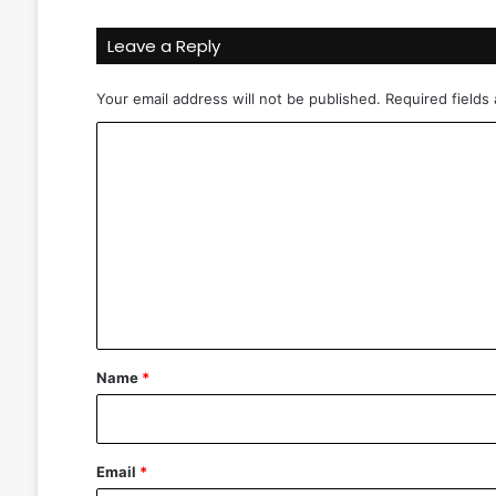
n
đ
Leave a Reply
e
o
Your email address will not be published.
Required fields
'
?
C
o
m
m
e
n
t
*
Name
*
Email
*