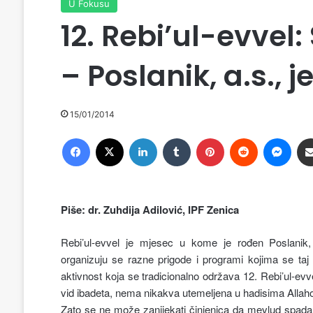
U Fokusu
12. Rebi’ul-evvel: 
– Poslanik, a.s., 
15/01/2014
Facebook
X
LinkedIn
Tumblr
Pinterest
Reddit
Messenger
Piše: dr. Zuhdija Adilović, IPF Zenica
Rebi’ul-evvel je mjesec u kome je rođen Poslani
organizuju se razne prigode i programi kojima se taj
aktivnost koja se tradicionalno održava 12. Rebi’ul-ev
vid ibadeta, nema nikakva utemeljena u hadisima Allahov
Zato se ne može zanijekati činjenica da mevlud spada u