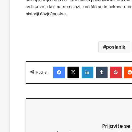
svih kriza u kojima se nalazi, kao što su to nekada uradili
historiji čovječanstva.
poslanik
Facebook
X
LinkedIn
Tumblr
Pinterest
Podijeli
Prijavite s