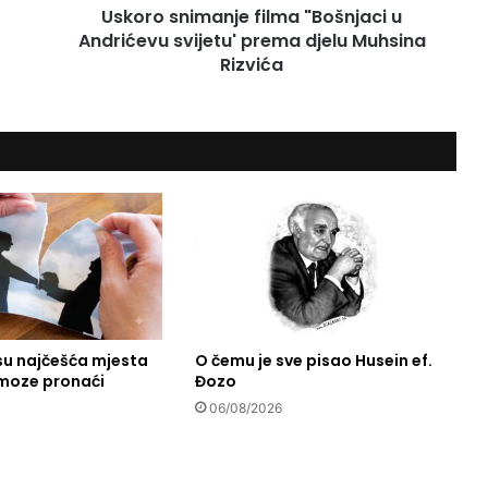
Uskoro snimanje filma "Bošnjaci u
m
Andrićevu svijetu' prema djelu Muhsina
a
n
Rizvića
j
e
f
i
l
m
a
"
B
o
š
n
j
su najčešća mjesta
O čemu je sve pisao Husein ef.
 moze pronaći
Đozo
a
c
06/08/2026
i
u
A