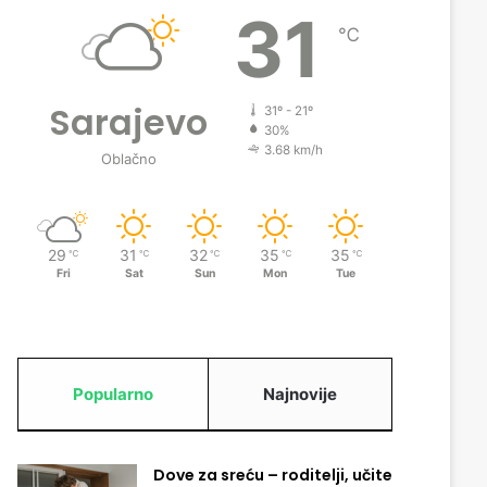
31
℃
Sarajevo
31º - 21º
30%
3.68 km/h
Oblačno
29
31
32
35
35
℃
℃
℃
℃
℃
Fri
Sat
Sun
Mon
Tue
Popularno
Najnovije
Dove za sreću – roditelji, učite