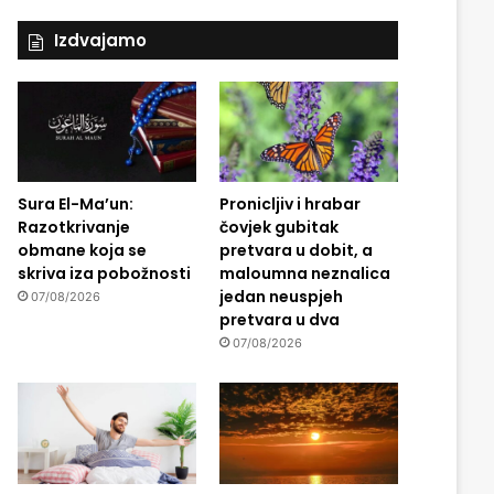
Izdvajamo
Sura El-Ma’un:
Pronicljiv i hrabar
Razotkrivanje
čovjek gubitak
obmane koja se
pretvara u dobit, a
skriva iza pobožnosti
maloumna neznalica
jedan neuspjeh
07/08/2026
pretvara u dva
07/08/2026