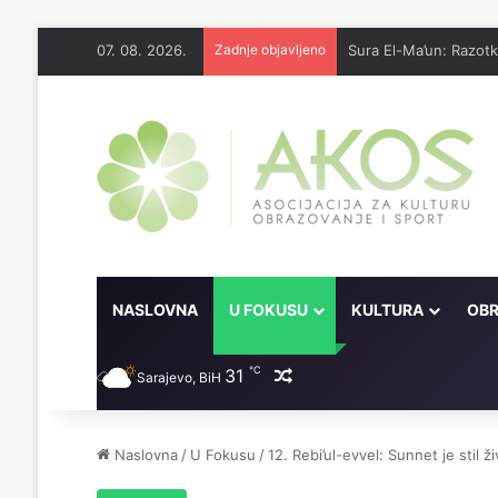
07. 08. 2026.
Zadnje objavljeno
Sura El-Ma’un: Razotk
NASLOVNA
U FOKUSU
KULTURA
OBR
℃
31
Random članak
Sarajevo, BiH
Naslovna
/
U Fokusu
/
12. Rebi’ul-evvel: Sunnet je stil ž