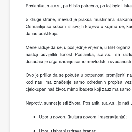
Poslanika, s.a.v.s., pa bi bilo potrebno, po toj logici, iska
S druge strane, mevlud je praksa muslimana Balkana
Osmanlije sa sobom iz svojih krajeva u kojima se, ka
danas praktikuje.
Mene raduje da se, u posljednje vrijeme, u BiH organizi
nastoji osvijetliti ličnost Poslanika, s.a.v.s., sa r
dosadašnje organiziranje samo mevludskih svečanosti 1
Ovo je prilika da se pokuša u potpunosti promijeniti na
kod nas ima značenje samo određenih propisa veza
cjelokupan naš život, mimo ibadeta koji zauzima samo
Naprotiv, sunnet je stil života. Poslanik, s.a.v.s., je n
Uzor u govoru (kultura govora i raspravljanja);
Uzor u ishrani (zdrava hrana);