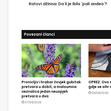
d
Ratovi džinna: Da li je Iblis 'pali anđeo'?
n
r
n
e
a
s
:
u
D
a
Povezani članci
l
i
j
e
I
b
l
i
s
'
Pronicljiv i hrabar čovjek gubitak
OPREZ: Ovo 
pretvara u dobit, a maloumna
gdje se sihr
p
neznalica jedan neuspjeh
a
06/08/2026
pretvara u dva
l
i
07/08/2026
a