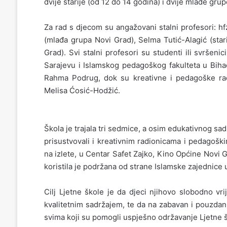
dvije starije (od 12 do 14 godina) i dvije mlađe grup
Za rad s djecom su angažovani stalni profesori: h
(mlađa grupa Novi Grad), Selma Tutić-Alagić (stari
Grad). Svi stalni profesori su studenti ili svršeni
Sarajevu i Islamskog pedagoškog fakulteta u Biha
Rahma Podrug, dok su kreativne i pedagoške radio
Melisa Ćosić-Hodžić.
Škola je trajala tri sedmice, a osim edukativnog sadr
prisustvovali i kreativnim radionicama i pedagošk
na izlete, u Centar Safet Zajko, Kino Općine Novi G
koristila je podržana od strane Islamske zajednice 
Cilj Ljetne škole je da djeci njihovo slobodno 
kvalitetnim sadržajem, te da na zabavan i pouzdan
svima koji su pomogli uspješno održavanje Ljetne š