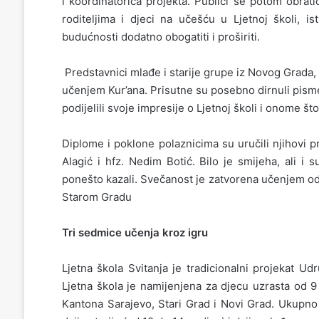
i koordinatorica projekta. Publici se potom obrat
roditeljima i djeci na učešću u Ljetnoj školi, is
budućnosti dodatno obogatiti i proširiti.
Predstavnici mlađe i starije grupe iz Novog Grada
učenjem Kur’ana. Prisutne su posebno dirnuli pismen
podijelili svoje impresije o Ljetnoj školi i onome što
Diplome i poklone polaznicima su uručili njihovi p
Alagić i hfz. Nedim Botić. Bilo je smijeha, ali i 
ponešto kazali. Svečanost je zatvorena učenjem od
Starom Gradu
Tri sedmice učenja kroz igru
Ljetna škola Svitanja je tradicionalni projekat Ud
Ljetna škola je namijenjena za djecu uzrasta od 9
Kantona Sarajevo, Stari Grad i Novi Grad. Ukupno j