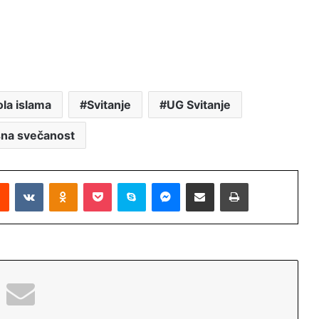
ola islama
Svitanje
UG Svitanje
šna svečanost
Reddit
VKontakte
Odnoklassniki
Pocket
Skype
Messenger
Podijeli putem Emaila
Printaj