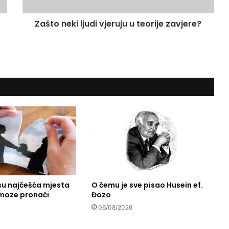
k
i
Zašto neki ljudi vjeruju u teorije zavjere?
l
j
u
d
i
v
j
e
r
u
j
u
u
t
e
o
su najčešća mjesta
O čemu je sve pisao Husein ef.
 moze pronaći
Đozo
r
i
06/08/2026
j
e