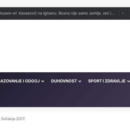
vog onima koji su cijeli život kucali na vrata Njegove milosti
AZOVANJE I ODGOJ
DUHOVNOST
SPORT I ZDRAVLJE
 Svitanja 2017.