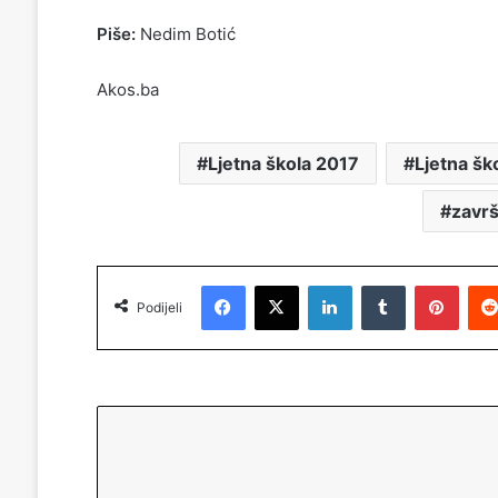
Piše:
Nedim Botić
Akos.ba
Ljetna škola 2017
Ljetna šk
zavr
Facebook
X
LinkedIn
Tumblr
Pinterest
Podijeli