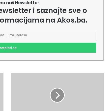
e na naš Newsletter
ewsletter i saznajte sve o
formacijama na Akos.ba.
Z
a
š
t
o
n
e