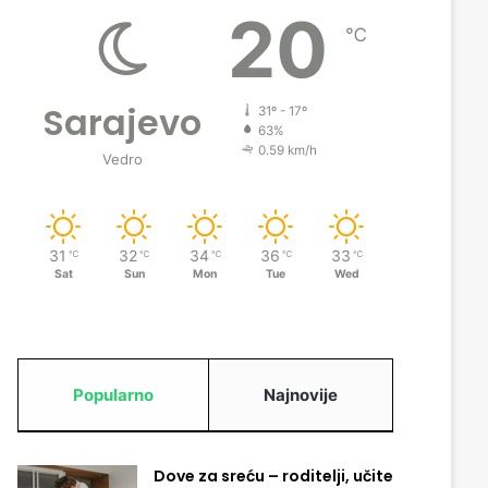
20
℃
Sarajevo
31º - 17º
63%
0.59 km/h
Vedro
31
32
34
36
33
℃
℃
℃
℃
℃
Sat
Sun
Mon
Tue
Wed
Popularno
Najnovije
Dove za sreću – roditelji, učite