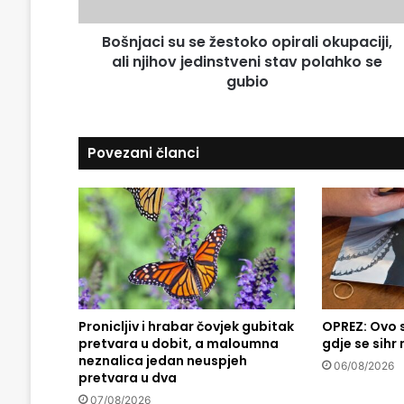
i
a
s
d
Bošnjaci su se žestoko opirali okupaciji,
u
r
ali njihov jedinstveni stav polahko se
s
e
e
gubio
s
ž
u
e
s
Povezani članci
t
o
k
o
o
p
i
r
a
l
Pronicljiv i hrabar čovjek gubitak
OPREZ: Ovo 
pretvara u dobit, a maloumna
gdje se sihr
i
neznalica jedan neuspjeh
o
06/08/2026
pretvara u dva
k
u
07/08/2026