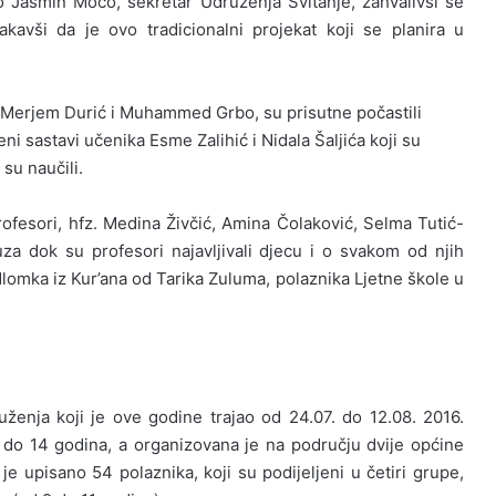
io Jasmin Moco, sekretar Udruženja Svitanje, zahvalivši se
takavši da je ovo tradicionalni projekat koji se planira u
, Merjem Durić i Muhammed Grbo, su prisutne počastili
i sastavi učenika Esme Zalihić i Nidala Šaljića koji su
 su naučili.
rofesori, hfz. Medina Živčić, Amina Čolaković, Selma Tutić-
suza dok su profesori najavljivali djecu i o svakom od njih
lomka iz Kur’ana od Tarika Zuluma, polaznika Ljetne škole u
ruženja koji je ove godine trajao od 24.07. do 12.08. 2016.
 do 14 godina, a organizovana je na području dvije općine
e upisano 54 polaznika, koji su podijeljeni u četiri grupe,