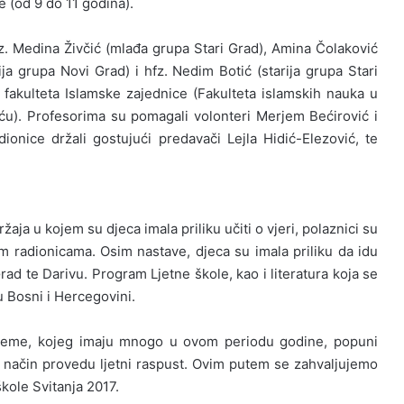
e (od 9 do 11 godina).
fz. Medina Živčić (mlađa grupa Stari Grad), Amina Čolaković
ja grupa Novi Grad) i hfz. Nedim Botić (starija grupa Stari
ci fakulteta Islamske zajednice (Fakulteta islamskih nauka u
ću). Profesorima su pomagali volonteri Merjem Bećirović i
nice držali gostujući predavači Lejla Hidić-Elezović, te
žaja u kojem su djeca imala priliku učiti o vjeri, polaznici su
im radionicama. Osim nastave, djeca su imala priliku da idu
rad te Darivu. Program Ljetne škole, kao i literatura koja se
u Bosni i Hercegovini.
vrijeme, kojeg imaju mnogo u ovom periodu godine, popuni
 način provedu ljetni raspust. Ovim putem se zahvaljujemo
kole Svitanja 2017.