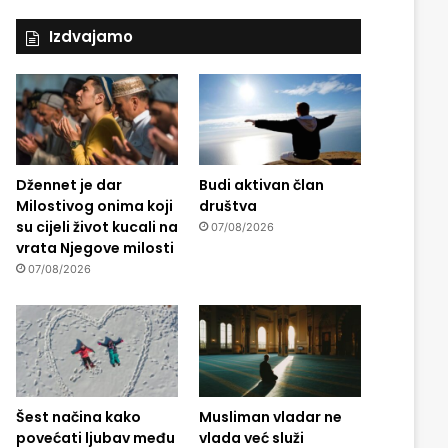
Izdvajamo
Džennet je dar
Budi aktivan član
Milostivog onima koji
društva
su cijeli život kucali na
07/08/2026
vrata Njegove milosti
07/08/2026
Šest načina kako
Musliman vladar ne
povećati ljubav među
vlada već služi