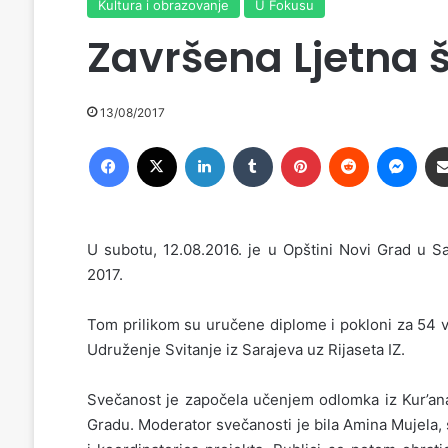
Kultura i obrazovanje
U Fokusu
Završena Ljetna š
13/08/2017
Facebook
X
LinkedIn
Tumblr
Pinterest
Reddit
Messenger
U subotu, 12.08.2016. je u Opštini Novi Grad u Sa
2017.
Tom prilikom su uručene diplome i pokloni za 54 vr
Udruženje Svitanje iz Sarajeva uz Rijaseta IZ.
Svečanost je započela učenjem odlomka iz Kur’an
Gradu. Moderator svečanosti je bila Amina Mujela, s