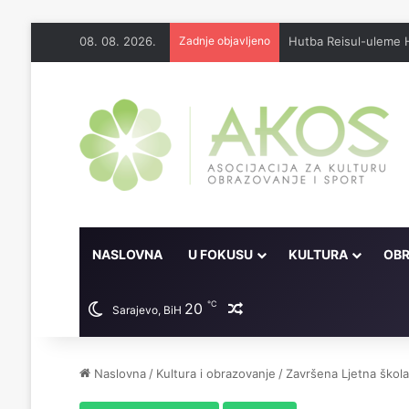
08. 08. 2026.
Zadnje objavljeno
Džennet je dar Milosti
NASLOVNA
U FOKUSU
KULTURA
OBR
℃
20
Random članak
Sarajevo, BiH
Naslovna
/
Kultura i obrazovanje
/
Završena Ljetna škola