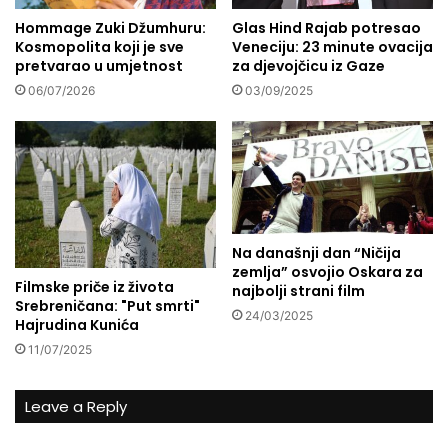
a
-
v
Hommage Zuki Džumhuru:
Glas Hind Rajab potresao
j
Kosmopolita koji je sve
Veneciju: 23 minute ovacija
a
u
pretvarao u umjetnost
za djevojčicu iz Gaze
j
l
u
i
06/07/2026
03/09/2025
t
u
r
i
s
t
e
Na današnji dan “Ničija
k
zemlja” osvojio Oskara za
o
Filmske priče iz života
najbolji strani film
j
Srebreničana: "Put smrti"
24/03/2025
i
Hajrudina Kunića
d
11/07/2025
o
l
a
Leave a Reply
z
e