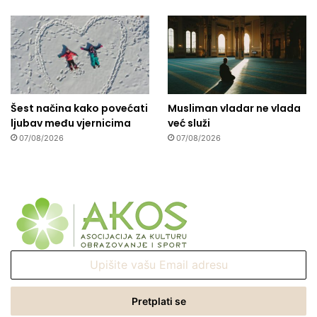
Šest načina kako povećati
Musliman vladar ne vlada
ljubav među vjernicima
već služi
07/08/2026
07/08/2026
Upišite
vašu
Email
adresu