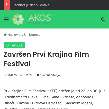
Džennet je dar Milostivog onima koji su cijeli život kucali na vrata Njegove milosti
Meni
Pr
Naslovna
/
Umjetnost
Umjetnost
Završen Prvi Krajina Film
Festival
31/07/2017
225
1 minut čitanja
Prvi Krajina Film Festival” (KFF) održan je od 23. do 30. jula
u dolinama tri rijeke – Une, Sane i Vrbasa, odnosno u
Bihaću, Cazinu (Tvrđava Ostrožac), Sanskom Mostu,