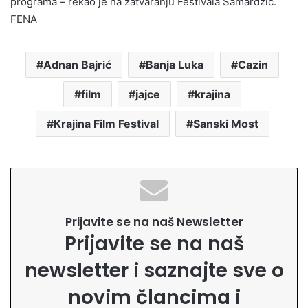
programa – rekao je na zatvaranju Festivala Samardžić.
FENA
Adnan Bajrić
Banja Luka
Cazin
film
jajce
krajina
Krajina Film Festival
Sanski Most
Prijavite se na naš Newsletter
Prijavite se na naš
newsletter i saznajte sve o
novim člancima i