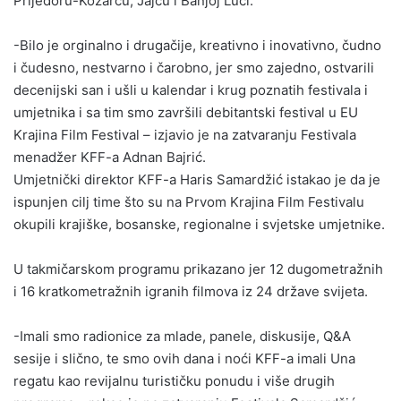
Prijedoru-Kozarcu, Jajcu i Banjoj Luci.
-Bilo je orginalno i drugačije, kreativno i inovativno, čudno
i čudesno, nestvarno i čarobno, jer smo zajedno, ostvarili
decenijski san i ušli u kalendar i krug poznatih festivala i
umjetnika i sa tim smo završili debitantski festival u EU
Krajina Film Festival – izjavio je na zatvaranju Festivala
menadžer KFF-a Adnan Bajrić.
Umjetnički direktor KFF-a Haris Samardžić istakao je da je
ispunjen cilj time što su na Prvom Krajina Film Festivalu
okupili krajiške, bosanske, regionalne i svjetske umjetnike.
U takmičarskom programu prikazano jer 12 dugometražnih
i 16 kratkometražnih igranih filmova iz 24 države svijeta.
-Imali smo radionice za mlade, panele, diskusije, Q&A
sesije i slično, te smo ovih dana i noći KFF-a imali Una
regatu kao revijalnu turističku ponudu i više drugih