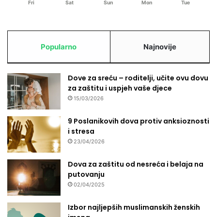
Fri
Sat
Sun
Mon
Tue
Popularno
Najnovije
Dove za sreću – roditelji, učite ovu dovu
za zaštitu i uspjeh vaše djece
15/03/2026
9 Poslanikovih dova protiv anksioznosti
i stresa
23/04/2026
Dova za zaštitu od nesreća i belaja na
putovanju
02/04/2025
Izbor najljepših muslimanskih ženskih