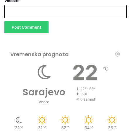
Website
Vremenska prognoza
22
℃
Sarajevo
22º - 22º
59%
0.82 km/h
Vedro
22
31
32
34
36
℃
℃
℃
℃
℃