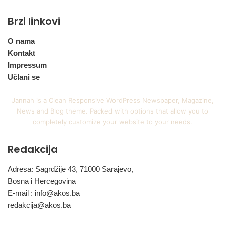
Brzi linkovi
O nama
Kontakt
Impressum
Učlani se
Jannah is a Clean Responsive WordPress Newspaper, Magazine,
News and Blog theme. Packed with options that allow you to
completely customize your website to your needs.
Redakcija
Adresa: Sagrdžije 43, 71000 Sarajevo,
Bosna i Hercegovina
E-mail :
info@akos.ba
redakcija@akos.ba