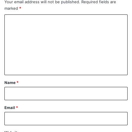
Your email address will not be published.
Required fields are
i
marked
*
z
c
C
i
o
j
e
m
l
m
o
e
g
s
n
v
t
i
j
*
Name
*
e
t
a
Email
*