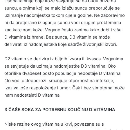
Osoba tamnije boje kože savjetuje se da budu duže na
suncu, a onima koji se malo izlažu suncu preporučuje se
uzimanje nadomjestka tokom cijele godine. Ne zaboravimo
ni da pretjerano izlaganje suncu vodi drugim problemima
kao karcinom kože. Vegane često zanima kako dobiti više
D vitamina iz hrane. Bez sunca, D3 vitamin se može
derivirati iz nadomjestaka koje sadrže životinjski izvori.
D2 vitamin se derivira iz biljnih izvora ili kvasca. Veganima
se savjetuje da uzimaju nadomjestke D3 vitamina. Oko
otprilike dvadeset posto populacije nedostaje D vitamina
što vodi osteoporozi, smanjuje otpornost na infekcije,
izaziva loše raspoloženje i umor. Čak i bez simptoma može
nam nedostajati D vitamina.
3 ČAŠE SOKA ZA POTREBNU KOLIČINU D VITAMINA
Niske razine ovog vitamina u krvi, povezane su s