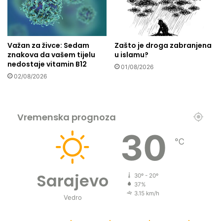
i
l
m
a
a
1
n
,
Važan za živce: Sedam
Zašto je droga zabranjena
a
1
znakova da vašem tijelu
u islamu?
3
nedostaje vitamin B12
01/08/2026
m
02/08/2026
i
l
i
o
Vremenska prognoza
n
a
30
K
℃
M
z
a
Sarajevo
30º - 20º
7
37%
0
3.15 km/h
Vedro
p
o