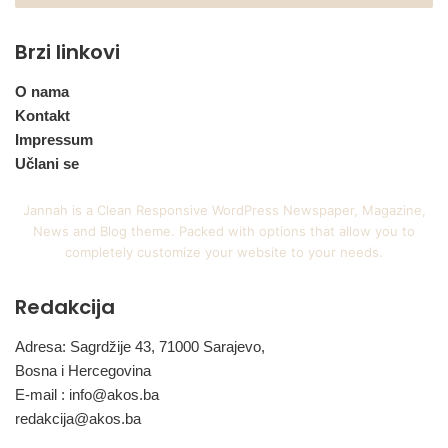
Brzi linkovi
O nama
Kontakt
Impressum
Učlani se
Jannah is a Clean Responsive WordPress Newspaper, Magazine,
News and Blog theme. Packed with options that allow you to
completely customize your website to your needs.
Redakcija
Adresa: Sagrdžije 43, 71000 Sarajevo,
Bosna i Hercegovina
E-mail :
info@akos.ba
redakcija@akos.ba