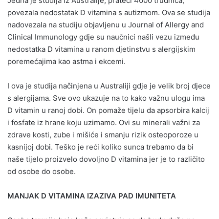
Jedna je studija iz Australije, prateći 4000 trudnica,
povezala nedostatak D vitamina s autizmom. Ova se studija
nadovezala na studiju objavljenu u Journal of Allergy and
Clinical Immunology gdje su naučnici našli vezu između
nedostatka D vitamina u ranom djetinstvu s alergijskim
poremećajima kao astma i ekcemi.
I ova je studija načinjena u Australiji gdje je velik broj djece
s alergijama. Sve ovo ukazuje na to kako važnu ulogu ima
D vitamin u ranoj dobi. On pomaže tijelu da apsorbira kalcij
i fosfate iz hrane koju uzimamo. Ovi su minerali važni za
zdrave kosti, zube i mišiće i smanju rizik osteoporoze u
kasnijoj dobi. Teško je reći koliko sunca trebamo da bi
naše tijelo proizvelo dovoljno D vitamina jer je to različito
od osobe do osobe.
MANJAK D VITAMINA IZAZIVA PAD IMUNITETA