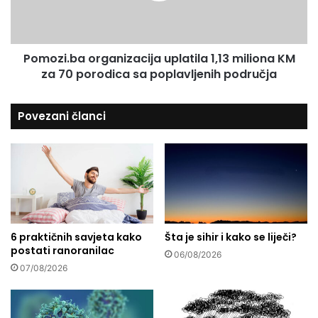
j
.
e
b
n
a
e
Pomozi.ba organizacija uplatila 1,13 miliona KM
o
s
za 70 porodica sa poplavljenih područja
r
r
g
e
a
Povezani članci
ć
n
i
i
i
z
s
a
r
c
a
i
m
j
o
a
t
6 praktičnih savjeta kako
Šta je sihir i kako se liječi?
u
postati ranoranilac
i
p
06/08/2026
m
l
07/08/2026
u
a
s
t
l
i