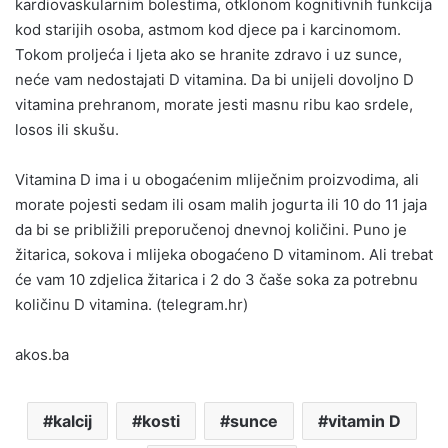
kardiovaskularnim bolestima, otklonom kognitivnih funkcija
kod starijih osoba, astmom kod djece pa i karcinomom.
Tokom proljeća i ljeta ako se hranite zdravo i uz sunce,
neće vam nedostajati D vitamina. Da bi unijeli dovoljno D
vitamina prehranom, morate jesti masnu ribu kao srdele,
losos ili skušu.
Vitamina D ima i u obogaćenim mliječnim proizvodima, ali
morate pojesti sedam ili osam malih jogurta ili 10 do 11 jaja
da bi se približili preporučenoj dnevnoj količini. Puno je
žitarica, sokova i mlijeka obogaćeno D vitaminom. Ali trebat
će vam 10 zdjelica žitarica i 2 do 3 čaše soka za potrebnu
količinu D vitamina. (telegram.hr)
akos.ba
kalcij
kosti
sunce
vitamin D