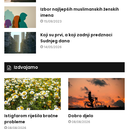
d
Izbor najljepših muslimanskih ženskih
r
imena
u
15/09/2023
č
j
Koji su prvi, a koji zadnji predznaci
a
Sudnjeg dana
14/05/2026
Izdvajamo
Istigfarom riješila bračne
Dobro djelo
probleme
08/08/2026
08/08/2026