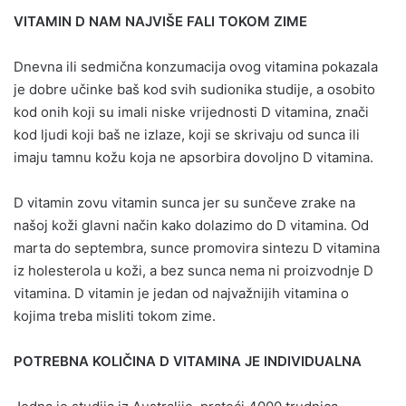
VITAMIN D NAM NAJVIŠE FALI TOKOM ZIME
Dnevna ili sedmična konzumacija ovog vitamina pokazala
je dobre učinke baš kod svih sudionika studije, a osobito
kod onih koji su imali niske vrijednosti D vitamina, znači
kod ljudi koji baš ne izlaze, koji se skrivaju od sunca ili
imaju tamnu kožu koja ne apsorbira dovoljno D vitamina.
D vitamin zovu vitamin sunca jer su sunčeve zrake na
našoj koži glavni način kako dolazimo do D vitamina. Od
marta do septembra, sunce promovira sintezu D vitamina
iz holesterola u koži, a bez sunca nema ni proizvodnje D
vitamina. D vitamin je jedan od najvažnijih vitamina o
kojima treba misliti tokom zime.
POTREBNA KOLIČINA D VITAMINA JE INDIVIDUALNA