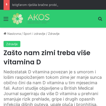
Istigfarom riješila bračne probleme
Meni
Pr
Naslovna
/
Sport i zdravlje
/
Zdravlje
Zdravlje
Zašto nam zimi treba više
vitamina D
Nedostatak D vitamina povezan je s umorom i
lošim raspoloženjem tokom zime jer manje sunca
obično čini da nam D vitamina u tim mjesecima
fali. Autori studije objavljene u British Medical
Journal sugeriraju da više D vitamina u prehrani
smanjuje rizik prehlade, gripe i drugih opasnih
infekcija dišnih puteva, upale pluća i bronhitisa.