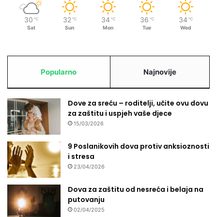
r
o
30
32
34
36
34
℃
℃
℃
℃
℃
d
Sat
Sun
Mon
Tue
Wed
i
c
a
s
Popularno
Najnovije
a
p
o
Dove za sreću – roditelji, učite ovu dovu
p
za zaštitu i uspjeh vaše djece
l
a
15/03/2026
v
l
9 Poslanikovih dova protiv anksioznosti
j
i stresa
e
23/04/2026
n
i
Dova za zaštitu od nesreća i belaja na
h
putovanju
p
02/04/2025
o