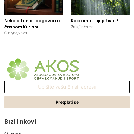
Neka pitanja i odgovori o
Kako imati lijep život?
časnom Kur'anu
07/08/2026
07/08/2026
Upišite
vašu
Email
adresu
Brzi linkovi
O nama