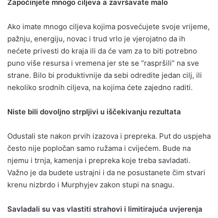
Započinjete mnogo ciljeva a završavate malo
Ako imate mnogo ciljeva kojima posvećujete svoje vrijeme,
pažnju, energiju, novac i trud vrlo je vjerojatno da ih
nećete privesti do kraja ili da će vam za to biti potrebno
puno više resursa i vremena jer ste se “raspršili” na sve
strane. Bilo bi produktivnije da sebi odredite jedan cilj, ili
nekoliko srodnih ciljeva, na kojima ćete zajedno raditi.
Niste bili dovoljno strpljivi u iščekivanju rezultata
Odustali ste nakon prvih izazova i prepreka. Put do uspjeha
često nije popločan samo ružama i cvijećem. Bude na
njemu i trnja, kamenja i prepreka koje treba savladati.
Važno je da budete ustrajni i da ne posustanete čim stvari
krenu nizbrdo i Murphyjev zakon stupi na snagu.
Savladali su vas vlastiti strahovi i limitirajuća uvjerenja