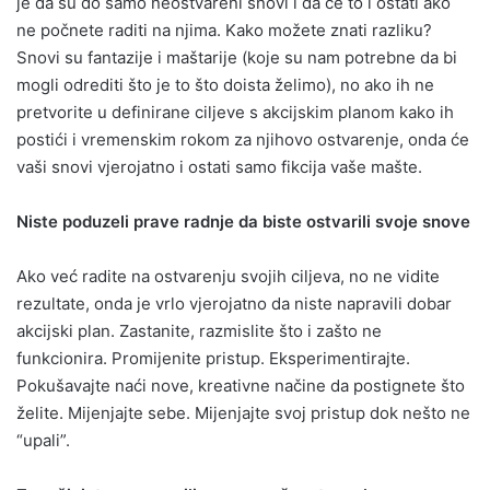
je da su do samo neostvareni snovi i da će to i ostati ako
ne počnete raditi na njima. Kako možete znati razliku?
Snovi su fantazije i maštarije (koje su nam potrebne da bi
mogli odrediti što je to što doista želimo), no ako ih ne
pretvorite u definirane ciljeve s akcijskim planom kako ih
postići i vremenskim rokom za njihovo ostvarenje, onda će
vaši snovi vjerojatno i ostati samo fikcija vaše mašte.
Niste poduzeli prave radnje da biste ostvarili svoje snove
Ako već radite na ostvarenju svojih ciljeva, no ne vidite
rezultate, onda je vrlo vjerojatno da niste napravili dobar
akcijski plan. Zastanite, razmislite što i zašto ne
funkcionira. Promijenite pristup. Eksperimentirajte.
Pokušavajte naći nove, kreativne načine da postignete što
želite. Mijenjajte sebe. Mijenjajte svoj pristup dok nešto ne
“upali”.