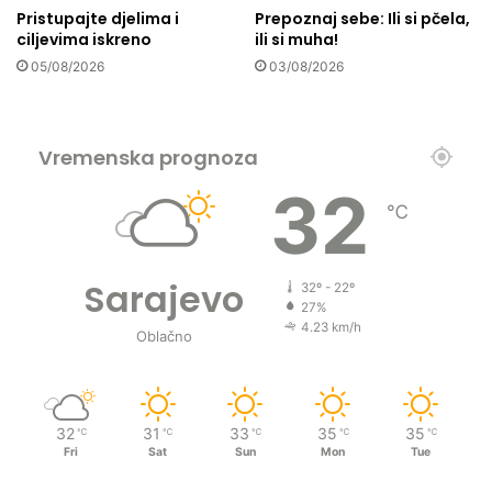
u
Pristupajte djelima i
Prepoznaj sebe: Ili si pčela,
p
ciljevima iskreno
ili si muha!
o
05/08/2026
03/08/2026
t
r
e
b
Vremenska prognoza
u
32
℃
Sarajevo
32º - 22º
27%
4.23 km/h
Oblačno
32
31
33
35
35
℃
℃
℃
℃
℃
Fri
Sat
Sun
Mon
Tue