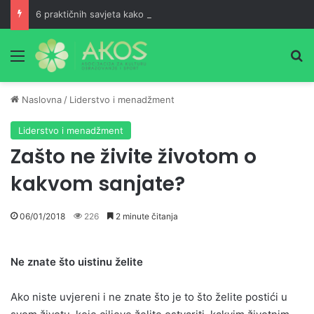
6 praktičnih savjeta kako postati ranoranilac
Meni
Pr
Naslovna
/
Liderstvo i menadžment
Liderstvo i menadžment
Zašto ne živite životom o
kakvom sanjate?
06/01/2018
226
2 minute čitanja
Ne znate što uistinu želite
Ako niste uvjereni i ne znate što je to što želite postići u