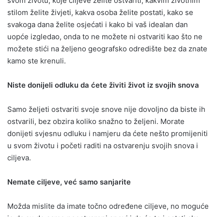
svom životu, koje ciljeve želite ostvariti, kakvim životnim
stilom želite živjeti, kakva osoba želite postati, kako se
svakoga dana želite osjećati i kako bi vaš idealan dan
uopće izgledao, onda to ne možete ni ostvariti kao što ne
možete stići na željeno geografsko odredište bez da znate
kamo ste krenuli.
Niste donijeli odluku da ćete živiti život iz svojih snova
Samo željeti ostvariti svoje snove nije dovoljno da biste ih
ostvarili, bez obzira koliko snažno to željeni. Morate
donijeti svjesnu odluku i namjeru da ćete nešto promijeniti
u svom životu i početi raditi na ostvarenju svojih snova i
ciljeva.
Nemate ciljeve, već samo sanjarite
Možda mislite da imate točno određene ciljeve, no moguće