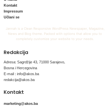
Kontakt
Impressum
Učlani se
Jannah is a Clean Responsive WordPress Newspaper, Magazine,
News and Blog theme. Packed with options that allow you to
completely customize your website to your needs.
Redakcija
Adresa: Sagrdžije 43, 71000 Sarajevo,
Bosna i Hercegovina
E-mail :
info@akos.ba
redakcija@akos.ba
Kontakt
marketing@akos.ba