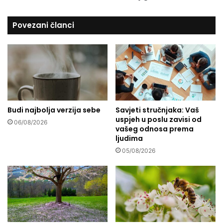
r
v
a
i
Povezani članci
d
š
a
e
i
k
s
n
a
j
v
i
j
g
e
a
t
Budi najbolja verzija sebe
Savjeti stručnjaka: Vaš
?
uspjeh u poslu zavisi od
i
06/08/2026
vašeg odnosa prema
z
ljudima
a
s
05/08/2026
i
g
u
r
n
u