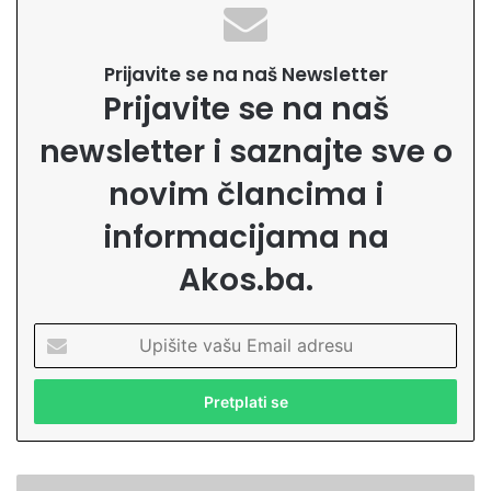
Prijavite se na naš Newsletter
Prijavite se na naš
newsletter i saznajte sve o
novim člancima i
informacijama na
Akos.ba.
U
p
i
š
i
t
e
P