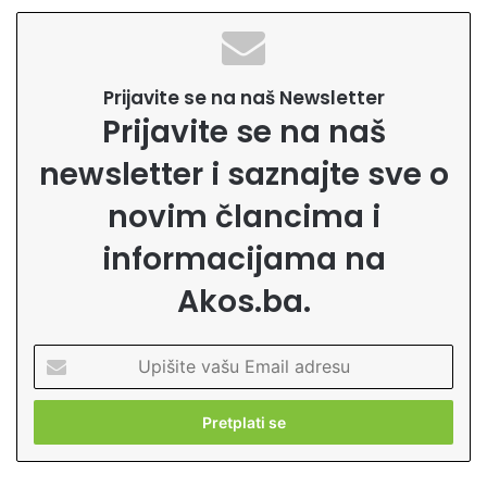
Prijavite se na naš Newsletter
Prijavite se na naš
newsletter i saznajte sve o
novim člancima i
informacijama na
Akos.ba.
U
p
i
š
i
t