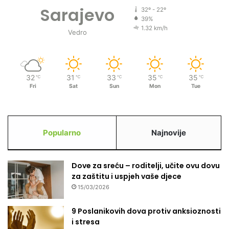
Sarajevo
32º - 22º
39%
1.32 km/h
Vedro
32
31
33
35
35
℃
℃
℃
℃
℃
Fri
Sat
Sun
Mon
Tue
Popularno
Najnovije
Dove za sreću – roditelji, učite ovu dovu
za zaštitu i uspjeh vaše djece
15/03/2026
9 Poslanikovih dova protiv anksioznosti
i stresa