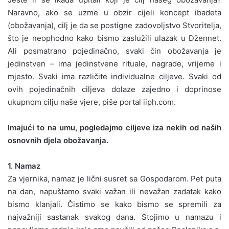
Naravno, ako se uzme u obzir cijeli koncept ibadeta
(obožavanja), cilj je da se postigne zadovoljstvo Stvoritelja,
što je neophodno kako bismo zaslužili ulazak u Džennet.
Ali posmatrano pojedinačno, svaki čin obožavanja je
jedinstven – ima jedinstvene rituale, nagrade, vrijeme i
mjesto. Svaki ima različite individualne ciljeve. Svaki od
ovih pojedinačnih ciljeva dolaze zajedno i doprinose
ukupnom cilju naše vjere, piše portal iiph.com.
Imajući to na umu, pogledajmo ciljeve iza nekih od naših
osnovnih djela obožavanja.
1. Namaz
Za vjernika, namaz je lični susret sa Gospodarom. Pet puta
na dan, napuštamo svaki važan ili nevažan zadatak kako
bismo klanjali. Čistimo se kako bismo se spremili za
najvažniji sastanak svakog dana. Stojimo u namazu i