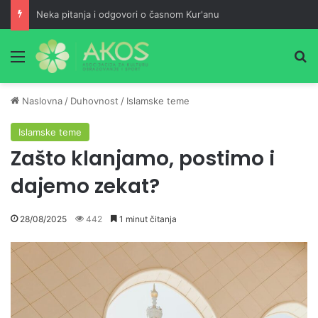
Neka pitanja i odgovori o časnom Kur'anu
Meni
Pr
Naslovna
/
Duhovnost
/
Islamske teme
Islamske teme
Zašto klanjamo, postimo i
dajemo zekat?
28/08/2025
442
1 minut čitanja