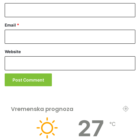
r
e
ć
Email
*
e
Website
Vremenska prognoza
27
℃