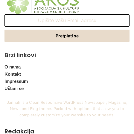
Upišite
vašu
Email
adresu
Brzi linkovi
O nama
Kontakt
Impressum
Učlani se
Jannah is a Clean Responsive WordPress Newspaper, Magazine,
News and Blog theme. Packed with options that allow you to
completely customize your website to your needs.
Redakcija