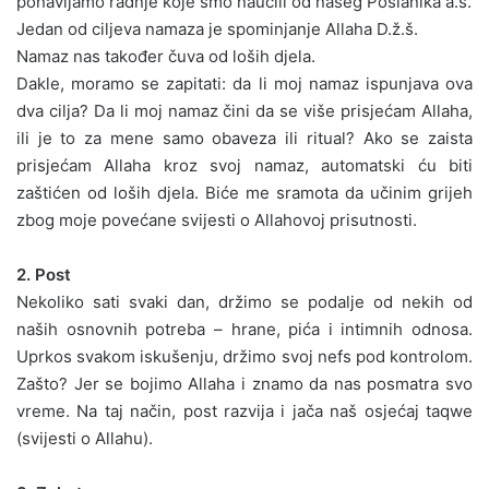
ponavljamo radnje koje smo naučili od našeg Poslanika a.s.
Jedan od ciljeva namaza je spominjanje Allaha D.ž.š.
Namaz nas također čuva od loših djela.
Dakle, moramo se zapitati: da li moj namaz ispunjava ova
dva cilja? Da li moj namaz čini da se više prisjećam Allaha,
ili je to za mene samo obaveza ili ritual? Ako se zaista
prisjećam Allaha kroz svoj namaz, automatski ću biti
zaštićen od loših djela. Biće me sramota da učinim grijeh
zbog moje povećane svijesti o Allahovoj prisutnosti.
2. Post
Nekoliko sati svaki dan, držimo se podalje od nekih od
naših osnovnih potreba – hrane, pića i intimnih odnosa.
Uprkos svakom iskušenju, držimo svoj nefs pod kontrolom.
Zašto? Jer se bojimo Allaha i znamo da nas posmatra svo
vreme. Na taj način, post razvija i jača naš osjećaj taqwe
(svijesti o Allahu).