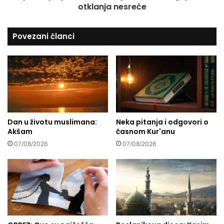
e
otklanja nesreće
e
A
l
Povezani članci
l
a
h
a
s
m
i
r
Dan u životu muslimana:
Neka pitanja i odgovori o
u
Akšam
časnom Kur'anu
j
e
07/08/2026
07/08/2026
s
r
c
e
,
b
r