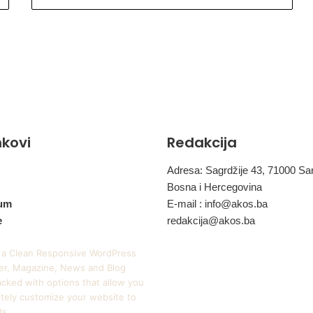
inkovi
Redakcija
Adresa: Sagrdžije 43, 71000 Sa
Bosna i Hercegovina
um
E-mail :
info@akos.ba
e
redakcija@akos.ba
 a Clean Responsive WordPress
r, Magazine, News and Blog
cked with options that allow you
tely customize your website to
ds.