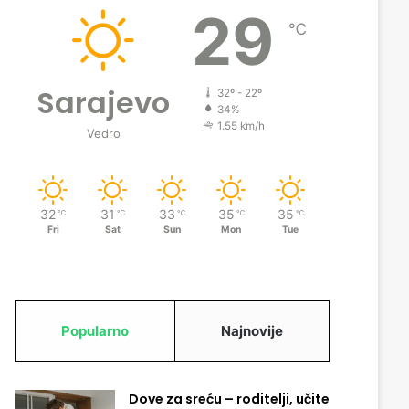
29
℃
Sarajevo
32º - 22º
34%
1.55 km/h
Vedro
32
31
33
35
35
℃
℃
℃
℃
℃
Fri
Sat
Sun
Mon
Tue
Popularno
Najnovije
Dove za sreću – roditelji, učite