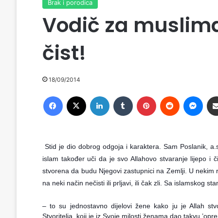
Brak i porodica
Vodič za muslima
čist!
18/09/2014
Facebook
X
LinkedIn
Tumblr
Pinterest
Reddit
Messenger
Stid je dio dobrog odgoja i karaktera. Sam Poslanik, a.
islam također uči da je svo Allahovo stvaranje lijepo i č
stvorena da budu Njegovi zastupnici na Zemlji. U nekim rel
na neki način nečisti ili prljavi, ili čak zli. Sa islamskog st
– to su jednostavno dijelovi žene kako ju je Allah stvorio
Stvoritelja, koji je iz Svoje milosti ženama dao takvu ’oprem