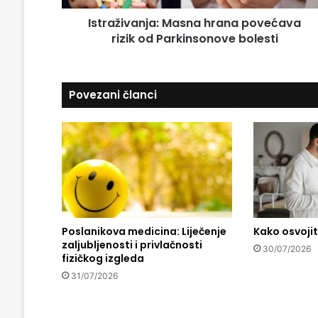
a
a
d
Istraživanja: Masna hrana povećava
n
r
rizik od Parkinsonove bolesti
j
e
a
s
:
u
M
Povezani članci
a
s
n
a
h
r
a
n
a
Poslanikova medicina: Liječenje
Kako osvoji
p
zaljubljenosti i privlačnosti
o
30/07/2026
fizičkog izgleda
v
e
31/07/2026
ć
a