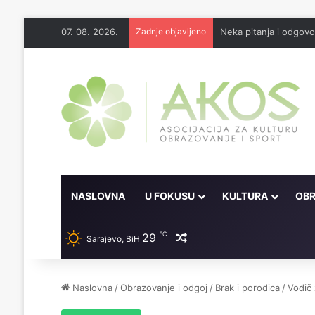
07. 08. 2026.
Zadnje objavljeno
Neka pitanja i odgov
NASLOVNA
U FOKUSU
KULTURA
OBR
℃
29
Random članak
Sarajevo, BiH
Naslovna
/
Obrazovanje i odgoj
/
Brak i porodica
/
Vodič 