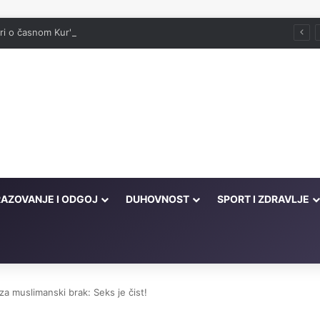
ori o časnom Kur'anu
AZOVANJE I ODGOJ
DUHOVNOST
SPORT I ZDRAVLJE
za muslimanski brak: Seks je čist!