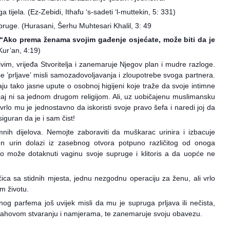
tijela. (Ez-Zebidi, Ithafu ‘s-sadeti ‘l-muttekin, 5: 331)
pruge. (Hurasani, Šerhu Muhtesari Khalil, 3: 49
“Ako prema ženama svojim gađenje osjećate, može biti da je
Kur’an, 4:19)
m, vrijeđa Stvoritelja i zanemaruje Njegov plan i mudre razloge.
 nose ’prljave’ misli samozadovoljavanja i zloupotrebe svoga partnera.
u tako jasne upute o osobnoj higijeni koje traže da svoje intimne
lučaj ni sa jednom drugom religijom. Ali, uz uobičajenu muslimansku
rlo mu je jednostavno da iskoristi svoje pravo šefa i naredi joj da
guran da je i sam čist!
nih dijelova. Nemojte zaboraviti da muškarac urinira i izbacuje
en urin dolazi iz zasebnog otvora potpuno različitog od onoga
vno može dotaknuti vaginu svoje supruge i klitoris a da uopće ne
ica sa stidnih mjesta, jednu nezgodnu operaciju za ženu, ali vrlo
m životu.
og parfema još uvijek misli da mu je supruga prljava ili nečista,
Allahovom stvaranju i namjerama, te zanemaruje svoju obavezu.