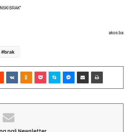
NSKI BRAK”
akos.ba
brak
Reddit
VKontakte
Odnoklassniki
Pocket
Skype
Messenger
Podijeli putem Emaila
Printaj
e na naš Newsletter