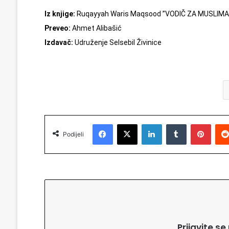
Iz knjige:
Ruqayyah Waris Maqsood ”VODIČ ZA MUSLIMA
Preveo:
Ahmet Alibašić
Izdavač:
Udruženje Selsebil Živinice
Facebook
X
LinkedIn
Tumblr
Pinterest
Podijeli
Prijavite s