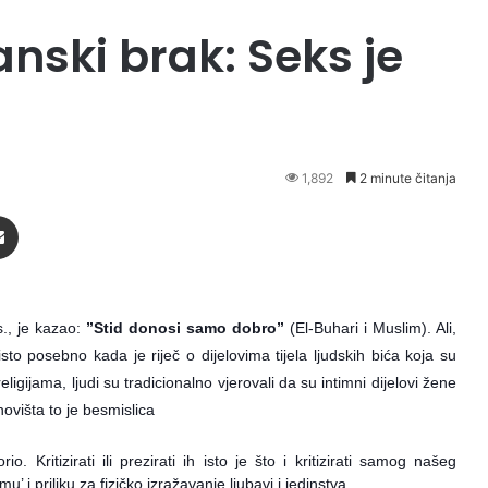
nski brak: Seks je
1,892
2 minute čitanja
Podijeli putem Emaila
s., je kazao:
”Stid donosi samo dobro”
(El-Buhari i Muslim). Ali,
isto posebno kada je riječ o dijelovima tijela ljudskih bića koja su
igijama, ljudi su tradicionalno vjerovali da su intimni dijelovi žene
anovišta to je besmislica
. Kritizirati ili prezirati ih isto je što i kritizirati samog našeg
u’ i priliku za fizičko izražavanje ljubavi i jedinstva.