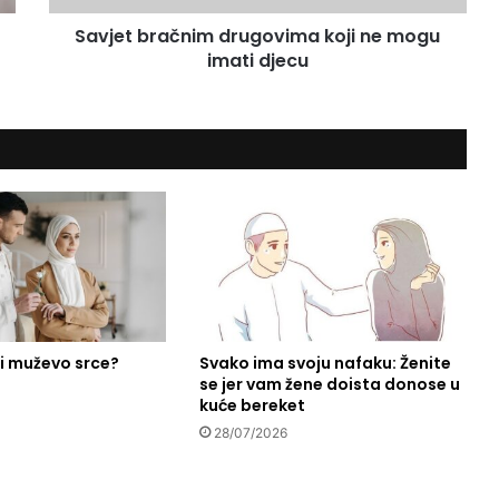
a
Savjet bračnim drugovima koji ne mogu
č
imati djecu
n
i
m
d
r
u
g
o
v
i
m
a
k
ti muževo srce?
Svako ima svoju nafaku: Ženite
o
se jer vam žene doista donose u
j
kuće bereket
i
n
28/07/2026
e
m