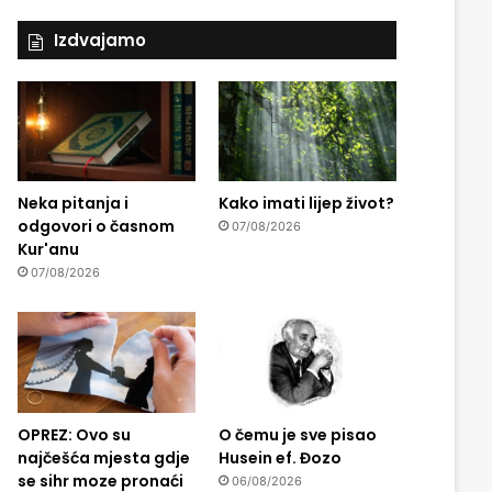
Izdvajamo
Neka pitanja i
Kako imati lijep život?
odgovori o časnom
07/08/2026
Kur'anu
07/08/2026
OPREZ: Ovo su
O čemu je sve pisao
najčešća mjesta gdje
Husein ef. Đozo
se sihr moze pronaći
06/08/2026