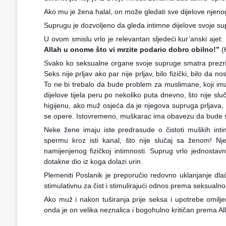
Ako mu je žena halal, on može gledati sve dijelove njenoga 
Suprugu je dozvoljeno da gleda intimne dijelove svoje su
U ovom smislu vrlo je relevantan sljedeći kur’anski ajet:
Allah u onome što vi mrzite podario dobro obilno!”
(
Svako ko seksualne organe svoje supruge smatra prezrivi
Seks nije prljav ako par nije prljav, bilo fizički, bilo da
To ne bi trebalo da bude problem za muslimane, koji imaj
dijelove tijela peru po nekoliko puta dnevno, što nije s
higijenu, ako muž osjeća da je njegova supruga prljava, v
se opere. Istovremeno, muškarac ima obavezu da bude si
Neke žene imaju iste predrasude o čistoti muških intim
spermu kroz isti kanal, što nije slučaj sa ženom! Nj
namijenjenog fizičkoj intimnosti. Suprug vrlo jednosta
dotakne dio iz koga dolazi urin.
Plemeniti Poslanik je preporučio redovno uklanjanje dlač
stimulativnu za čist i stimulirajući odnos prema seksualno
Ako muž i nakon tuširanja prije seksa i upotrebe omiljen
onda je on velika neznalica i bogohulno kritičan prema 