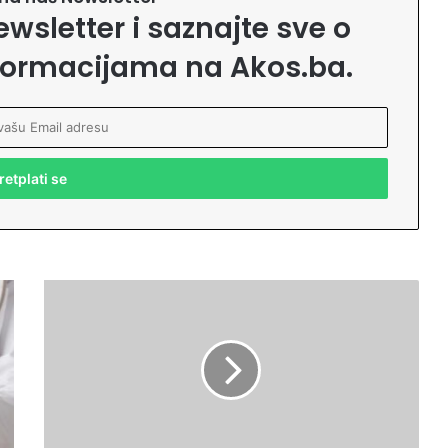
ewsletter i saznajte sve o
formacijama na Akos.ba.
S
a
v
j
e
t
b
r