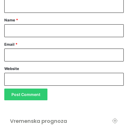
n
d
e
t
f
*
Name
*
i
c
i
t
Email
*
o
m
Website
Vremenska prognoza