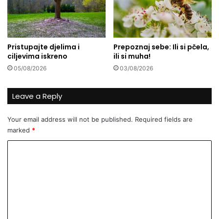
,
a
B
n
i
i
H
k
Pristupajte djelima i
Prepoznaj sebe: Ili si pčela,
i
u
ciljevima iskreno
ili si muha!
C
,
05/08/2026
03/08/2026
r
a
n
.
a
s
Leave a Reply
G
.
o
Your email address will not be published.
Required fields are
r
marked
*
a
s
C
v
o
e
l
m
i
m
k
i
e
m