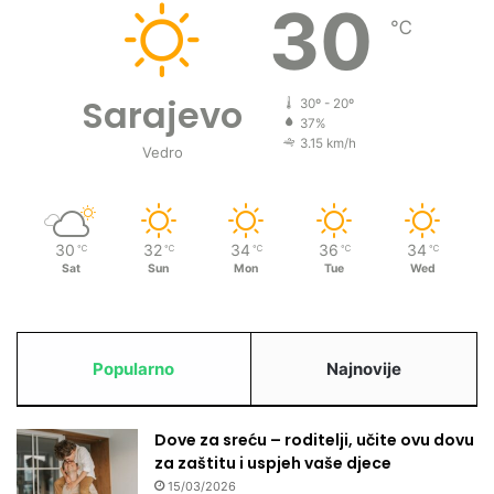
30
℃
Sarajevo
30º - 20º
37%
3.15 km/h
Vedro
30
32
34
36
34
℃
℃
℃
℃
℃
Sat
Sun
Mon
Tue
Wed
Popularno
Najnovije
Dove za sreću – roditelji, učite ovu dovu
za zaštitu i uspjeh vaše djece
15/03/2026