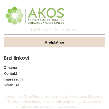
Upišite
vašu
Email
adresu
Brzi linkovi
O nama
Kontakt
Impressum
Učlani se
Jannah is a Clean Responsive WordPress Newspaper, Magazine,
News and Blog theme. Packed with options that allow you to
completely customize your website to your needs.