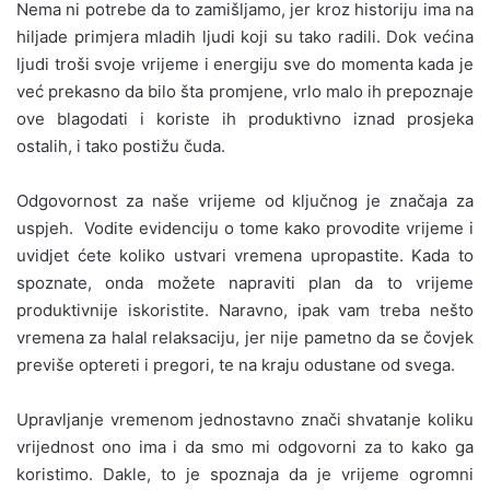
Nema ni potrebe da to zamišljamo, jer kroz historiju ima na
hiljade primjera mladih ljudi koji su tako radili. Dok većina
ljudi troši svoje vrijeme i energiju sve do momenta kada je
već prekasno da bilo šta promjene, vrlo malo ih prepoznaje
ove blagodati i koriste ih produktivno iznad prosjeka
ostalih, i tako postižu čuda.
Odgovornost za naše vrijeme od ključnog je značaja za
uspjeh. Vodite evidenciju o tome kako provodite vrijeme i
uvidjet ćete koliko ustvari vremena upropastite. Kada to
spoznate, onda možete napraviti plan da to vrijeme
produktivnije iskoristite. Naravno, ipak vam treba nešto
vremena za halal relaksaciju, jer nije pametno da se čovjek
previše optereti i pregori, te na kraju odustane od svega.
Upravljanje vremenom jednostavno znači shvatanje koliku
vrijednost ono ima i da smo mi odgovorni za to kako ga
koristimo. Dakle, to je spoznaja da je vrijeme ogromni