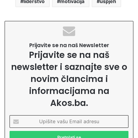
liderstvo
motivacija
uspjeh
Prijavite se na naš Newsletter
Prijavite se na naš
newsletter i saznajte sve o
novim člancima i
informacijama na
Akos.ba.
U
p
i
š