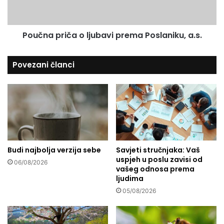
v
p
a
r
r
i
i
Poučna priča o ljubavi prema Poslaniku, a.s.
č
l
a
a
o
Povezani članci
s
l
u
j
f
u
i
b
c
a
i
v
t
i
,
p
H
Budi najbolja verzija sebe
Savjeti stručnjaka: Vaš
r
uspjeh u poslu zavisi od
r
e
06/08/2026
vašeg odnosa prema
v
m
ljudima
a
a
t
05/08/2026
P
s
o
k
s
a
l