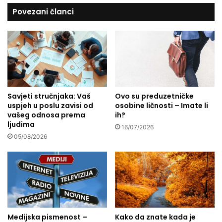
k
o
Povezani članci
e
k
Š
n
p
j
a
i
n
g
i
u
j
„
e
S
Savjeti stručnjaka: Vaš
Ovo su preduzetničke
r
uspjeh u poslu zavisi od
osobine ličnosti – Imate li
e
vašeg odnosa prema
ih?
t
ljudima
n
16/07/2026
05/08/2026
i
l
j
u
d
i
“
a
Medijska pismenost –
Kako da znate kada je
u