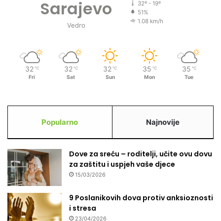
Sarajevo
32º - 19º
51%
1.08 km/h
Vedro
32
32
32
35
35
℃
℃
℃
℃
℃
Fri
Sat
Sun
Mon
Tue
Popularno
Najnovije
Dove za sreću – roditelji, učite ovu dovu
za zaštitu i uspjeh vaše djece
15/03/2026
9 Poslanikovih dova protiv anksioznosti
i stresa
23/04/2026