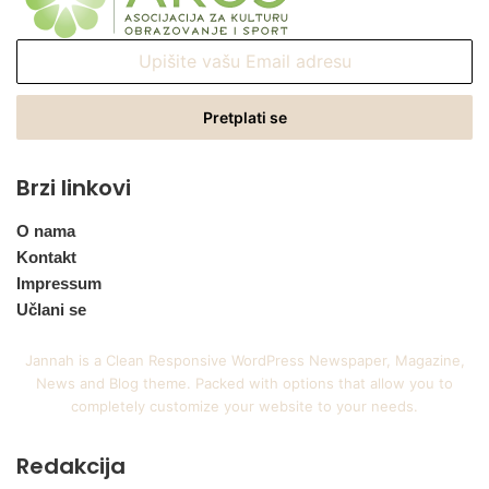
Upišite
vašu
Email
adresu
Brzi linkovi
O nama
Kontakt
Impressum
Učlani se
Jannah is a Clean Responsive WordPress Newspaper, Magazine,
News and Blog theme. Packed with options that allow you to
completely customize your website to your needs.
Redakcija