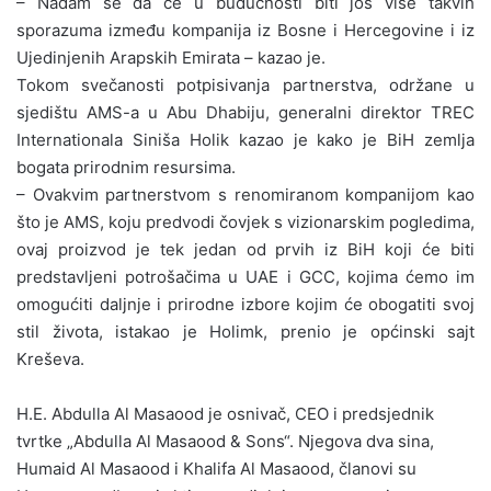
– Nadam se da će u budućnosti biti još više takvih
sporazuma između kompanija iz Bosne i Hercegovine i iz
Ujedinjenih Arapskih Emirata – kazao je.
Tokom svečanosti potpisivanja partnerstva, održane u
sjedištu AMS-a u Abu Dhabiju, generalni direktor TREC
Internationala Siniša Holik kazao je kako je BiH zemlja
bogata prirodnim resursima.
– Ovakvim partnerstvom s renomiranom kompanijom kao
što je AMS, koju predvodi čovjek s vizionarskim pogledima,
ovaj proizvod je tek jedan od prvih iz BiH koji će biti
predstavljeni potrošačima u UAE i GCC, kojima ćemo im
omogućiti daljnje i prirodne izbore kojim će obogatiti svoj
stil života, istakao je Holimk, prenio je općinski sajt
Kreševa.
H.E. Abdulla Al Masaood je osnivač, CEO i predsjednik
tvrtke „Abdulla Al Masaood & Sons“. Njegova dva sina,
Humaid Al Masaood i Khalifa Al Masaood, članovi su