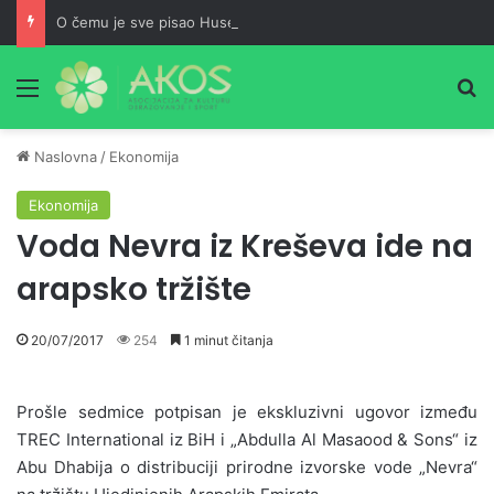
O čemu je sve pisao Husein ef. Đozo
Meni
Pr
Naslovna
/
Ekonomija
Ekonomija
Voda Nevra iz Kreševa ide na
arapsko tržište
20/07/2017
254
1 minut čitanja
Prošle sedmice potpisan je ekskluzivni ugovor između
TREC International iz BiH i „Abdulla Al Masaood & Sons“ iz
Abu Dhabija o distribuciji prirodne izvorske vode „Nevra“