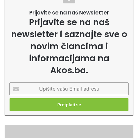
Prijavite se na naš Newsletter
Prijavite se na naš
newsletter i saznajte sve o
novim člancima i
informacijama na
Akos.ba.
U
p
i
š
i
t
e
G
v
i
a