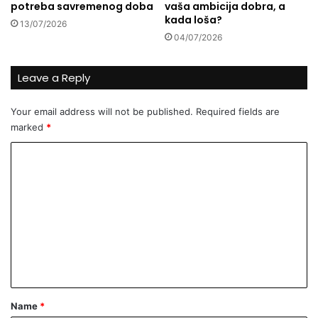
potreba savremenog doba
vaša ambicija dobra, a
t
kada loša?
13/07/2026
o
04/07/2026
r
i
c
Leave a Reply
e
A
Your email address will not be published.
Required fields are
l
marked
*
m
e
C
T
o
a
l
m
e
m
t
o
e
v
n
i
t
ć
*
Name
*