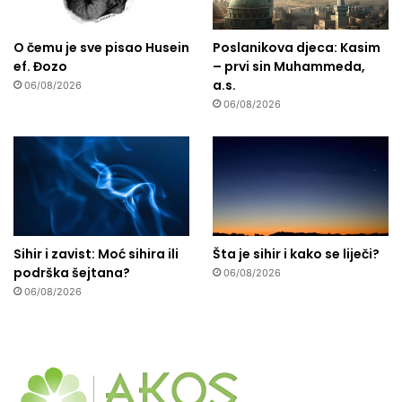
O čemu je sve pisao Husein
Poslanikova djeca: Kasim
ef. Đozo
– prvi sin Muhammeda,
a.s.
06/08/2026
06/08/2026
Sihir i zavist: Moć sihira ili
Šta je sihir i kako se liječi?
podrška šejtana?
06/08/2026
06/08/2026