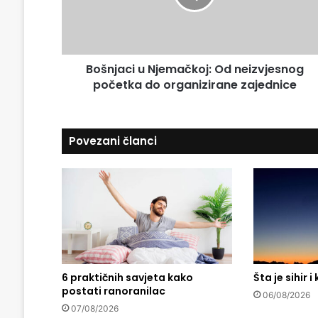
a
a
i
c
l
i
a
u
d
Bošnjaci u Njemačkoj: Od neizvjesnog
N
r
početka do organizirane zajednice
j
e
e
s
m
u
a
Povezani članci
č
k
o
j
:
O
d
n
e
6 praktičnih savjeta kako
Šta je sihir i
i
postati ranoranilac
z
06/08/2026
v
07/08/2026