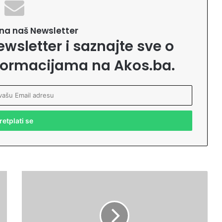
e na naš Newsletter
ewsletter i saznajte sve o
formacijama na Akos.ba.
#
z
d
r
a