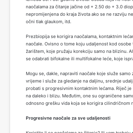
naočalama za čitanje jačine od + 2.50 do + 3.0 dioptr
nepromijenjena do kraja života ako se ne razviju ne
očni tlak glaukom, itd.
Prezbiopija se korigira naočalama, kontaktnim lećam
naočale. Ovisno o tome koju udaljenost kod osobe t
žarištem, koje pružaju korekciju samo na blizinu. Ali
se odabrati bifokalne ili multifokalne leće, koje ispr
Mogu se, dakle, napraviti naočale koje služe samo z
vrijeme i služe za gledanje na daljinu, srednje udal
probati s progresivnim kontaktnim lećama. Riječ j
na daleko i blizu. Međutim, one su ograničene samo
odnosno grešku vida koja se korigira cilindričnom
Progresivne naočale za sve udaljenosti
Koristite li se naočalama za čitanje? Ili vam trebaju