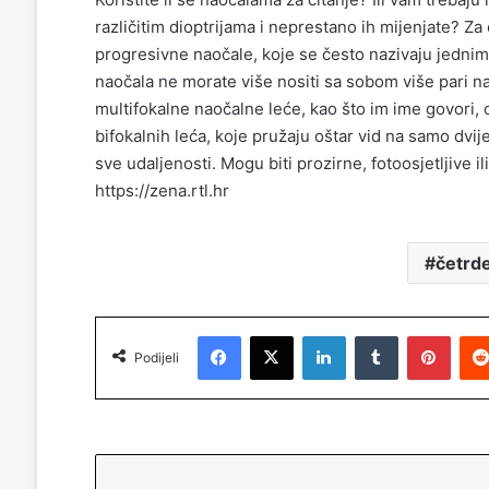
različitim dioptrijama i neprestano ih mijenjate? Za
progresivne naočale, koje se često nazivaju jednim
naočala ne morate više nositi sa sobom više pari naoč
multifokalne naočalne leće, kao što im ime govori,
bifokalnih leća, koje pružaju oštar vid na samo dvij
sve udaljenosti. Mogu biti prozirne, fotoosjetljive i
https://zena.rtl.hr
četrd
Facebook
X
LinkedIn
Tumblr
Pinterest
Podijeli