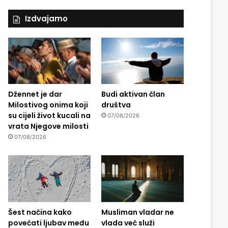
Izdvajamo
Džennet je dar
Budi aktivan član
Milostivog onima koji
društva
su cijeli život kucali na
07/08/2026
vrata Njegove milosti
07/08/2026
Šest načina kako
Musliman vladar ne
povećati ljubav među
vlada već služi