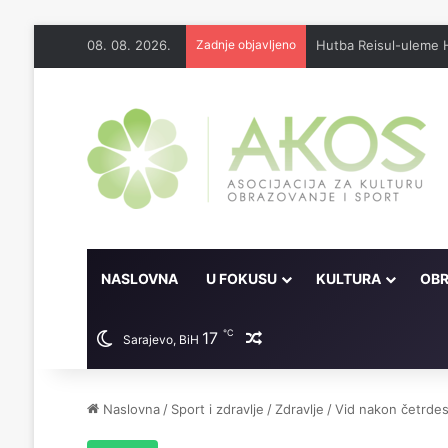
08. 08. 2026.
Zadnje objavljeno
Džennet je dar Milosti
NASLOVNA
U FOKUSU
KULTURA
OBR
℃
17
Random članak
Sarajevo, BiH
Naslovna
/
Sport i zdravlje
/
Zdravlje
/
Vid nakon četrde