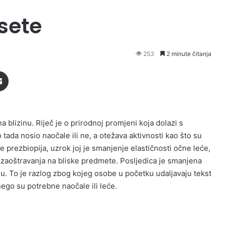
sete
253
2 minute čitanja
Podijeli putem Emaila
a blizinu. Riječ je o prirodnoj promjeni koja dolazi s
tada nosio naočale ili ne, a otežava aktivnosti kao što su
ve prezbiopija, uzrok joj je smanjenje elastičnosti očne leće,
 zaoštravanja na bliske predmete. Posljedica je smanjena
u. To je razlog zbog kojeg osobe u početku udaljavaju tekst
nego su potrebne naočale ili leće.