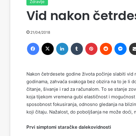
Zdravlje
Vid nakon četrde
21/04/2018
Facebook
X
LinkedIn
Tumblr
Pinterest
Reddit
Messenger
Nakon četrdesete godine života počinje slabiti vid n
godinama, zahvaća svakoga bez obzira na to je li do 
čitanje, šivanje i rad za računalom. To se stanje zo
koja tijekom vremena gubi elastičnost i mogućnost
sposobnost fokusiranja, odnosno gledanja na blizin
koji čitaju. Nažalost, do poboljšanja ne može doći, 
Prvi simptomi staračke dalekovidnosti