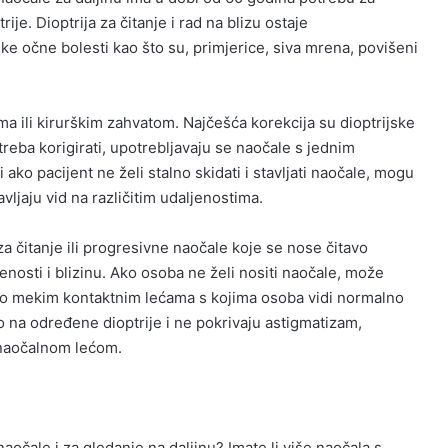
ije. Dioptrija za čitanje i rad na blizu ostaje
ke očne bolesti kao što su, primjerice, siva mrena, povišeni
a ili kirurškim zahvatom. Najčešća korekcija su dioptrijske
reba korigirati, upotrebljavaju se naočale s jednim
 ako pacijent ne želi stalno skidati i stavljati naočale, mogu
avljaju vid na različitim udaljenostima.
a čitanje ili progresivne naočale koje se nose čitavo
jenosti i blizinu. Ako osoba ne želi nositi naočale, može
e o mekim kontaktnim lećama s kojima osoba vidi normalno
 na određene dioptrije i ne pokrivaju astigmatizam,
 naočalnom lećom.
 naočale i za gledanje na daljinu? Imate li više naočala s