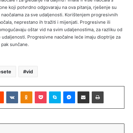
 one koji potvrdno odgovaraju na ova pitanja, rješenje su
 naočalama za sve udaljenosti. Korištenjem progresivnih
ala, neprestano ih tražiti i mijenjati. Progresivne ili
 omogućavaju oštar vid na svim udaljenostima, za razliku od
e udaljenosti. Progresivne naočalne leće imaju dioptrije za
li pak sunčane.
esete
vid
Reddit
VKontakte
Odnoklassniki
Pocket
Skype
Messenger
Podijeli putem Emaila
Printaj