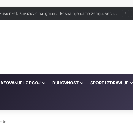
vog onima koji su cijeli život kucali na vrata Njegove milosti
AZOVANJE I ODGOJ
DUHOVNOST
SPORT I ZDRAVLJE
sete