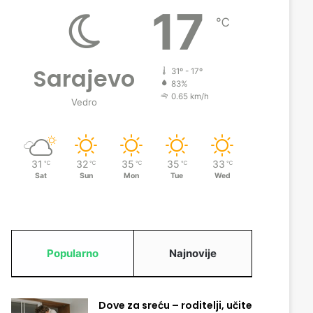
17
℃
Sarajevo
31º - 17º
83%
0.65 km/h
Vedro
31
32
35
35
33
℃
℃
℃
℃
℃
Sat
Sun
Mon
Tue
Wed
Popularno
Najnovije
Dove za sreću – roditelji, učite