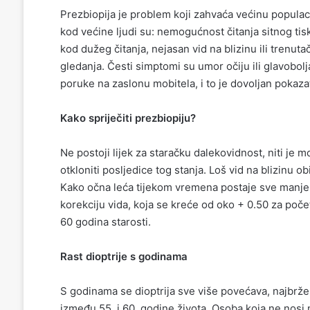
Prezbiopija je problem koji zahvaća većinu populac
kod većine ljudi su: nemogućnost čitanja sitnog tis
kod dužeg čitanja, nejasan vid na blizinu ili trenut
gledanja. Česti simptomi su umor očiju ili glavobol
poruke na zaslonu mobitela, i to je dovoljan pokazat
Kako spriječiti prezbiopiju?
Ne postoji lijek za staračku dalekovidnost, niti je
otkloniti posljedice tog stanja. Loš vid na blizinu 
Kako očna leća tijekom vremena postaje sve manje e
korekciju vida, koja se kreće od oko + 0.50 za poč
60 godina starosti.
Rast dioptrije s godinama
S godinama se dioptrija sve više povećava, najbrže u
između 55. i 60. godine života. Osoba koja ne nosi 