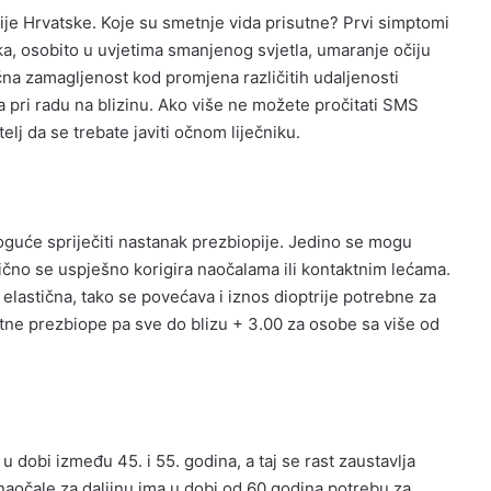
ije Hrvatske. Koje su smetnje vida prisutne? Prvi simptomi
ka, osobito u uvjetima smanjenog svjetla, umaranje očiju
ačna zamagljenost kod promjena različitih udaljenosti
ja pri radu na blizinu. Ako više ne možete pročitati SMS
elj da se trebate javiti očnom liječniku.
 moguće spriječiti nastanak prezbiopije. Jedino se mogu
obično se uspješno korigira naočalama ili kontaktnim lećama.
lastična, tako se povećava i iznos dioptrije potrebne za
etne prezbiope pa sve do blizu + 3.00 za osobe sa više od
 dobi između 45. i 55. godina, a taj se rast zaustavlja
naočale za daljinu ima u dobi od 60 godina potrebu za