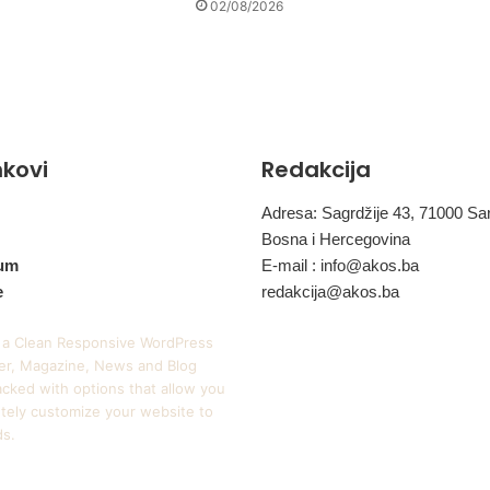
02/08/2026
inkovi
Redakcija
Adresa: Sagrdžije 43, 71000 Sa
Bosna i Hercegovina
um
E-mail :
info@akos.ba
e
redakcija@akos.ba
 a Clean Responsive WordPress
r, Magazine, News and Blog
cked with options that allow you
tely customize your website to
ds.