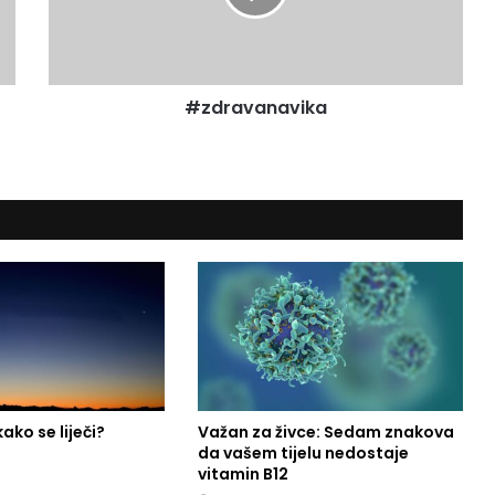
v
a
n
a
#zdravanavika
v
i
k
a
 kako se liječi?
Važan za živce: Sedam znakova
da vašem tijelu nedostaje
vitamin B12