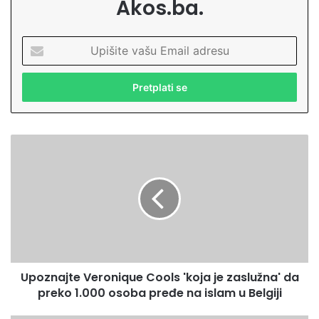
Akos.ba.
U
p
i
š
i
t
e
U
v
p
a
o
š
z
u
n
E
a
m
j
a
t
i
e
l
Upoznajte Veronique Cools 'koja je zaslužna' da
V
a
preko 1.000 osoba pređe na islam u Belgiji
e
d
r
r