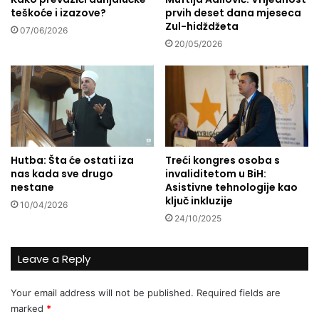
teškoće i izazove?
prvih deset dana mjeseca
u
v
Zul-hidždžeta
ž
u
07/06/2026
n
:
20/05/2026
a
R
'
a
d
m
a
a
p
z
r
a
e
n
Hutba: Šta će ostati iza
Treći kongres osoba s
k
s
nas kada sve drugo
invaliditetom u BiH:
o
k
nestane
Asistivne tehnologije kao
1
a
ključ inkluzije
10/04/2026
.
t
24/10/2025
0
r
0
a
0
d
Leave a Reply
o
i
s
c
Your email address will not be published.
Required fields are
o
i
marked
*
b
j