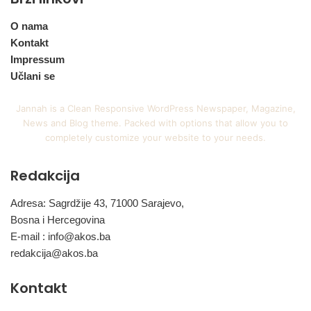
O nama
Kontakt
Impressum
Učlani se
Jannah is a Clean Responsive WordPress Newspaper, Magazine,
News and Blog theme. Packed with options that allow you to
completely customize your website to your needs.
Redakcija
Adresa: Sagrdžije 43, 71000 Sarajevo,
Bosna i Hercegovina
E-mail :
info@akos.ba
redakcija@akos.ba
Kontakt