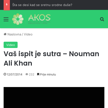
Šta se desi kad se sretnu srodne duše?
Meni
Pr
Naslovna
/
Video
Video
Vaš ispit je sutra – Nouman
Ali Khan
12/07/2014
232
Prije minutu