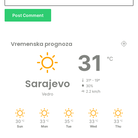
Vremenska prognoza
31
℃
Sarajevo
31º - 19º
30%
2.2 km/h
Vedro
30
33
35
33
33
℃
℃
℃
℃
℃
Sun
Mon
Tue
Wed
Thu