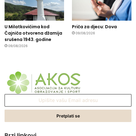
U Milatkovićima kod
Priča za djecu: Dova
Čajniča otvorena džamija
09/08/2026
srušena 1943. godine
09/08/2026
Upišite
vašu
Email
adresu
Brzi linkovi