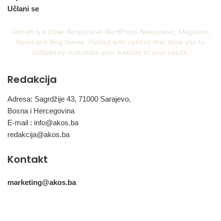
Učlani se
Jannah is a Clean Responsive WordPress Newspaper, Magazine,
News and Blog theme. Packed with options that allow you to
completely customize your website to your needs.
Redakcija
Adresa: Sagrdžije 43, 71000 Sarajevo,
Bosna i Hercegovina
E-mail :
info@akos.ba
redakcija@akos.ba
Kontakt
marketing@akos.ba