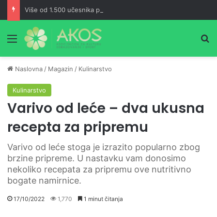
Više od 1.500 učesnika pohodilo Ćorkovaču u znak sjećanja na Izeta Nanića
Meni
Pr
Naslovna
/
Magazin
/
Kulinarstvo
Kulinarstvo
Varivo od leće – dva ukusna
recepta za pripremu
Varivo od leće stoga je izrazito popularno zbog
brzine pripreme. U nastavku vam donosimo
nekoliko recepata za pripremu ove nutritivno
bogate namirnice.
17/10/2022
1,770
1 minut čitanja