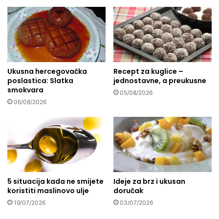
s
p
o
r
e
:
Ukusna hercegovačka
Recept za kuglice –
S
poslastica: Slatka
jednostavne, a preukusne
p
smokvara
r
05/08/2026
i
06/08/2026
j
e
č
e
n
e
e
5 situacija kada ne smijete
Ideje za brz i ukusan
v
koristiti maslinovo ulje
doručak
r
19/07/2026
03/07/2026
o
p