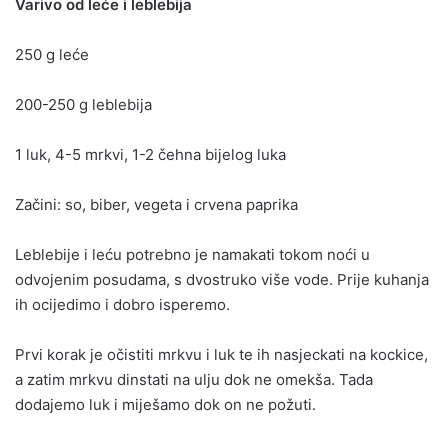
Varivo od leće i leblebija
250 g leće
200-250 g leblebija
1 luk, 4-5 mrkvi, 1-2 čehna bijelog luka
Začini: so, biber, vegeta i crvena paprika
Leblebije i leću potrebno je namakati tokom noći u
odvojenim posudama, s dvostruko više vode. Prije kuhanja
ih ocijedimo i dobro isperemo.
Prvi korak je očistiti mrkvu i luk te ih nasjeckati na kockice,
a zatim mrkvu dinstati na ulju dok ne omekša. Tada
dodajemo luk i miješamo dok on ne požuti.