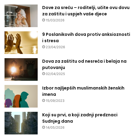
a
Dove za sreću – roditelji, učite ovu dovu
g
za zaštitu i uspjeh vaše djece
u
r
15/03/2026
s
k
9 Poslanikovih dova protiv anksioznosti
o
i stresa
g
23/04/2026
Dova za zaštitu od nesreća i belaja na
putovanju
02/04/2025
Izbor najljepših muslimanskih ženskih
imena
15/09/2023
Koji su prvi, a koji zadnji predznaci
Sudnjeg dana
14/05/2026