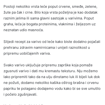
Postoji nekoliko vrsta leće poput crvene, smeđe, zelene,
žute pa čak i crne. Bilo koja vrsta poželjna je kao dodatak
raznim jelima ili sama glavni sastojak u varivima. Poput
graha, leća je bogata proteinima, vlaknima i željezom uz
neznatan udio masnoća.
Slijedi recept za varivo od leće kako biste dodatno pojačali
prehranu zdravim namirnicama i unijeli raznolikost u
pripremu uobičajenih variva.
Svako varivo uključuje pripremu zaprške koja pomaže
zgusnuti varivo i dati mu kremastu teksturu. Nju možemo
lako pripremiti tako da na ulju dinstamo luk ili bijeli luk dok
ne požuti, dodamo nekoliko kašika oštrog brašna i crvenu
papriku te polagano dodajemo vodu kako bi se sve umutilo
i počelo zgušnjavati.