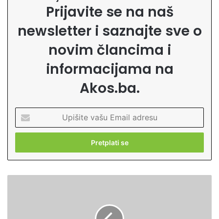
Prijavite se na naš
newsletter i saznajte sve o
novim člancima i
informacijama na
Akos.ba.
U
p
i
š
i
t
e
P
v
o
a
k
š
o
u