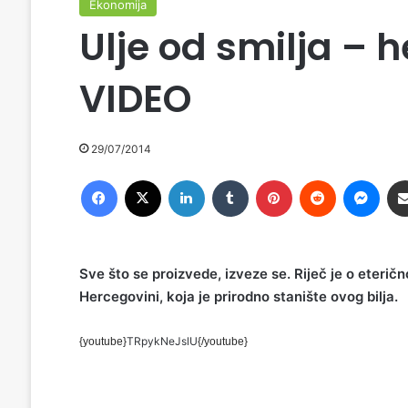
Ekonomija
Ulje od smilja – 
VIDEO
29/07/2014
Facebook
X
LinkedIn
Tumblr
Pinterest
Reddit
Messenger
Sve što se proizvede, izveze se. Riječ je o eteri
Hercegovini, koja je prirodno stanište ovog bilja.
TRpykNeJslU
{youtube}
{/youtube}