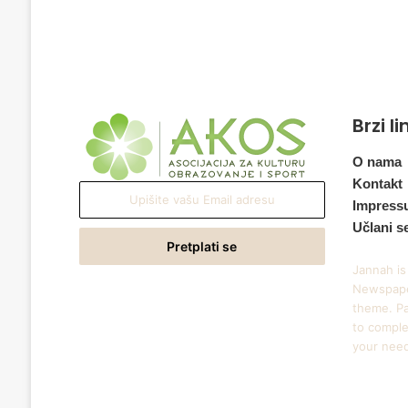
Brzi l
O nama
Kontakt
Upišite
Impress
vašu
Učlani s
Email
adresu
Jannah is
Newspape
theme. Pa
to comple
your nee