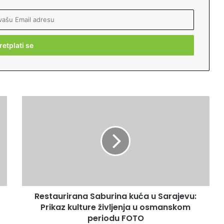
R
e
s
t
a
u
r
i
r
Restaurirana Saburina kuća u Sarajevu:
a
Prikaz kulture življenja u osmanskom
n
a
periodu FOTO