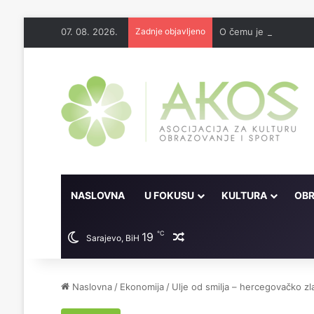
07. 08. 2026.
Zadnje objavljeno
O čemu je sve pisao 
NASLOVNA
U FOKUSU
KULTURA
OBR
℃
19
Random članak
Sarajevo, BiH
Naslovna
/
Ekonomija
/
Ulje od smilja – hercegovačko z