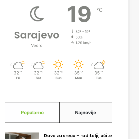
19
℃
Sarajevo
32º - 19º
50%
1.29 km/h
Vedro
32
32
32
35
35
℃
℃
℃
℃
℃
Fri
Sat
Sun
Mon
Tue
Popularno
Najnovije
Dove za sreću – roditelji, učite