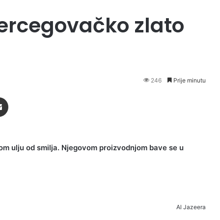
hercegovačko zlato
246
Prije minutu
Podijeli putem Emaila
čnom ulju od smilja. Njegovom proizvodnjom bave se u
Al Jazeera