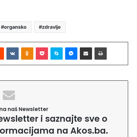
organsko
zdravlje
Reddit
VKontakte
Odnoklassniki
Pocket
Skype
Messenger
Podijeli putem Emaila
Printaj
e na naš Newsletter
ewsletter i saznajte sve o
formacijama na Akos.ba.