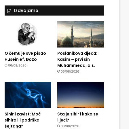
Izdvajamo
O čemu je sve pisao
Poslanikova djeca:
Husein ef. Đozo
Kasim – prvi sin
Muhammeda, a.s.
06/08/2026
06/08/2026
Sihir i zavist: Moć
Šta je sihir i kako se
sihira ili podrška
liječi?
šejtana?
06/08/2026