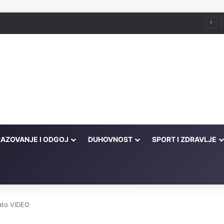
Husein ef. Đozo
AZOVANJE I ODGOJ
DUHOVNOST
SPORT I ZDRAVLJE
lato VIDEO