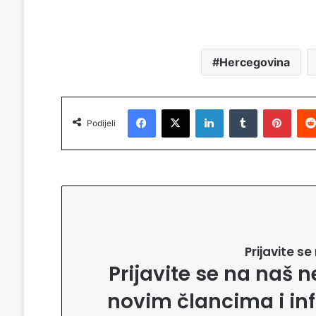
Hercegovina
Facebook
X
LinkedIn
Tumblr
Pinterest
Podijeli
Prijavite s
Prijavite se na naš n
novim člancima i in