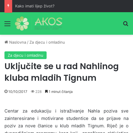
Kako imati lijep život?
Meni
Pr
Naslovna
/
Za djecu i omladinu
Za djecu i omladinu
Uključite se u rad Nahlinog
kluba mladih Tignum
10/10/2017
228
1 minut čitanja
Centar za edukaciju i istraživanje Nahla poziva sve
zainteresirane i motivirane studentice da se prijave na
poziv za nove članice u klub mladih Tignum. Riječ je o