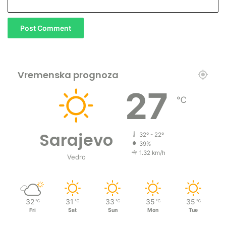
Vremenska prognoza
27
℃
Sarajevo
32º - 22º
39%
1.32 km/h
Vedro
32
31
33
35
35
℃
℃
℃
℃
℃
Fri
Sat
Sun
Mon
Tue