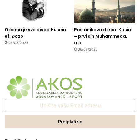
O čemu je sve pisao Husein
Poslanikova djeca: Kasim
ef. Đozo
– prvi sin Muhammeda,
a.s.
06/08/2026
06/08/2026
Upišite
vašu
Email
adresu