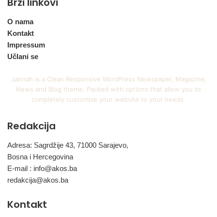
Brzi linkovi
O nama
Kontakt
Impressum
Učlani se
Jannah is a Clean Responsive WordPress Newspaper, Magazine,
News and Blog theme. Packed with options that allow you to
completely customize your website to your needs.
Redakcija
Adresa: Sagrdžije 43, 71000 Sarajevo,
Bosna i Hercegovina
E-mail :
info@akos.ba
redakcija@akos.ba
Kontakt