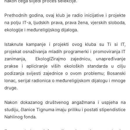
nakon čega slijedi proces selekcije.
Prethodnih godina, ovaj klub je radio inicijative i projekte
na polju IT-a, ljudskih prava, prava žena, vjerskih sloboda,
ekologije i međureligijskog dijaloga.
Istaknute kampanje i projekti ovog kluba su Ti si IT,
projekat osnaživanja mladih programerki i promoviranja IT
zanimanja, EkologIZirajmo zajednicu, unapređivanje
prakse i apliciranje viših ekoloških standarda u cilju
podizanja svijesti zajednice o ovom problemu; Bosanski
lonac, serijal radionica o međureligijskom dijalogu i mnoge
druge.
Nakon dokazanog društvenog angažmana i uspjeha na
studiju, članice Tignuma imaju priliku i postati stipendistice
Nahlinog fonda.