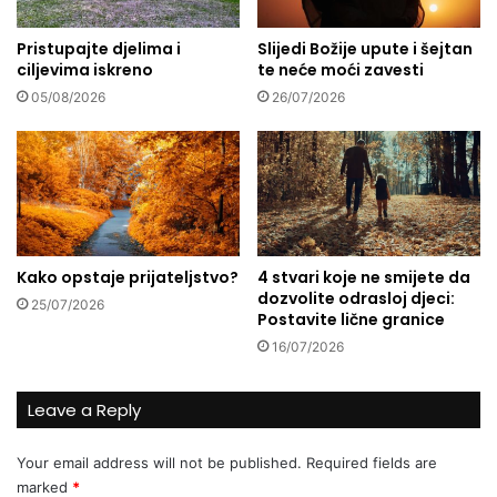
n
a
Pristupajte djelima i
Slijedi Božije upute i šejtan
i
ciljevima iskreno
te neće moći zavesti
n
s
05/08/2026
26/07/2026
p
i
r
a
c
i
j
Kako opstaje prijateljstvo?
4 stvari koje ne smijete da
a
dozvolite odrasloj djeci:
H
25/07/2026
Postavite lične granice
a
16/07/2026
m
d
i
Leave a Reply
j
e
Your email address will not be published.
Required fields are
K
marked
*
r