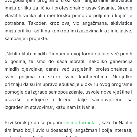
dvogodišnjem programu kroz koji angažirane aktivistice
imaju priliku za lično i profesionalno usavršavanje, širenje
vlastitih vidika ali i mentorsku pomoć u poljima u kojim je
potrebna. Također, kroz ovaj vid angažmana, aktivistice
imaju priliku raditi na konkretnim izazovima kroz inicijative,
kampanje i projekte.
„Nahlin klub mladih Tignum u ovoj formi djeluje već punih
5 godina, te smo do sada ispratili nekoliko generacija
mladih djevojaka, danas već uspješnih profesionalaca u
svim poljima na skoro svim kontinentima. Nerijetko
priznaju da su im upravo edukacije u okviru ovog programe
pomogle da izgrade samopouzdanje, usvoje nove vještine i
usavrše postojeće i krenu dalje samouvjereno sa
izgrađenim stavovima“, kažu nam iz Nahle.
Prvi korak je da se popuni
Online formular
, kako bi Nahlin
tim imao bolji uvid u dosadašnji angažman i polja interesa,