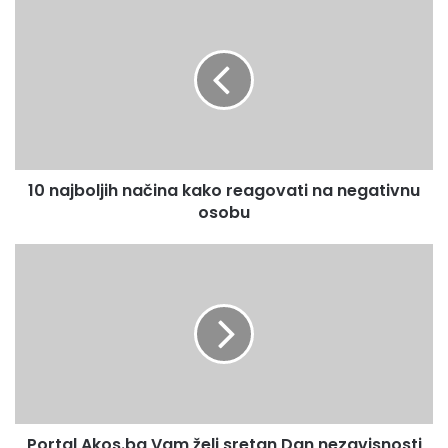
v
0
a
n
š
a
u
j
E
b
m
o
a
l
i
j
l
10 najboljih načina kako reagovati na negativnu
i
a
osobu
h
d
n
r
a
P
e
č
o
s
i
r
u
n
t
a
a
k
l
a
A
k
k
o
o
r
Portal Akos.ba Vam želi sretan Dan nezavisnosti
s