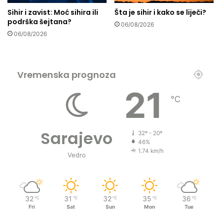
o
z
Sihir i zavist: Moć sihira ili
Šta je sihir i kako se liječi?
b
a
podrška šejtana?
u
06/08/2026
v
06/08/2026
i
s
n
o
Vremenska prognoza
s
t
21
i
℃
B
o
s
Sarajevo
32º - 20º
n
46%
e
1.74 km/h
Vedro
i
H
e
r
32
31
32
35
36
℃
℃
℃
℃
℃
c
Fri
Sat
Sun
Mon
Tue
e