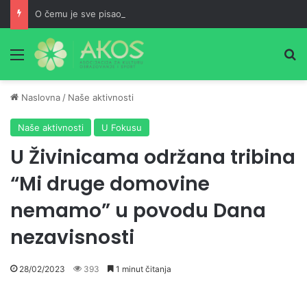
O čemu je sve pisao Husein ef. Đozo
Meni
Pr
Naslovna
/
Naše aktivnosti
Naše aktivnosti
U Fokusu
U Živinicama održana tribina
“Mi druge domovine
nemamo” u povodu Dana
nezavisnosti
28/02/2023
393
1 minut čitanja