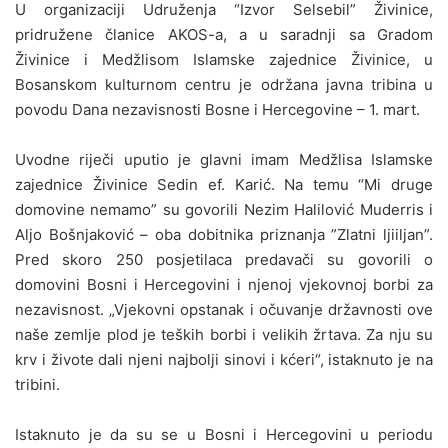
U organizaciji Udruženja “Izvor Selsebil” Živinice,
pridružene članice AKOS-a, a u saradnji sa Gradom
Živinice i Medžlisom Islamske zajednice Živinice, u
Bosanskom kulturnom centru je održana javna tribina u
povodu Dana nezavisnosti Bosne i Hercegovine – 1. mart.
Uvodne riječi uputio je glavni imam Medžlisa Islamske
zajednice Živinice Sedin ef. Karić. Na temu “Mi druge
domovine nemamo” su govorili Nezim Halilović Muderris i
Aljo Bošnjaković – oba dobitnika priznanja ”Zlatni ljiiljan”.
Pred skoro 250 posjetilaca predavači su govorili o
domovini Bosni i Hercegovini i njenoj vjekovnoj borbi za
nezavisnost. „Vjekovni opstanak i očuvanje državnosti ove
naše zemlje plod je teških borbi i velikih žrtava. Za nju su
krv i živote dali njeni najbolji sinovi i kćeri“, istaknuto je na
tribini.
Istaknuto je da su se u Bosni i Hercegovini u periodu