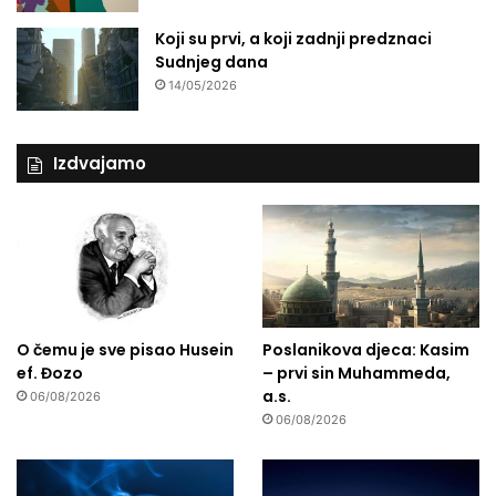
Koji su prvi, a koji zadnji predznaci
Sudnjeg dana
14/05/2026
Izdvajamo
O čemu je sve pisao Husein
Poslanikova djeca: Kasim
ef. Đozo
– prvi sin Muhammeda,
a.s.
06/08/2026
06/08/2026