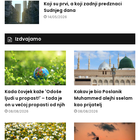
Koji su prvi, a koji zadnji predznaci
Sudnjeg dana
14/05/2026
Izdvajamo
Kada čovjek kaže 'Odoše
Kakav je bio Poslanik
ljudi u propast!' – tada je
Muhammed alejhi sselam
on u većoj propasti od njih
kao prijatelj
08/08/2026
08/08/2026