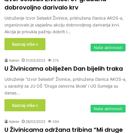
dobrovoljno darivalo krv
Udruženje Izvor Selsebil Živinice, pridružena članica AKOS-a,
organizovalo je uspješnu akciju dobrovoljnog darivanja krvi.
Akcija je privukla pažnju dobrih i…
Saznaj više »
Naše aktivnosti
Admin
31/05/2023
374
U Živinicama obilježen Dan bijelih traka
Udruženje “Izvor Selsebil” Živinice, pridružena članica AKOS-a,
u saradnji sa JU OŠ “Druga osnovna škola“ i UG Sumejja su
danas…
Saznaj više »
Naše aktivnosti
Admin
28/02/2023
394
U Živinicama održana tribina “Mi druge