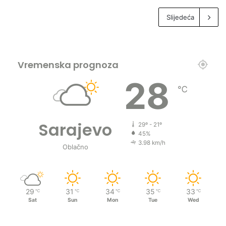
Slijedeća
Vremenska prognoza
28
℃
Sarajevo
29º - 21º
45%
3.98 km/h
Oblačno
29
31
34
35
33
℃
℃
℃
℃
℃
Sat
Sun
Mon
Tue
Wed