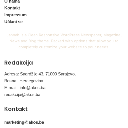
O nama
Kontakt
Impressum
Učlani se
Jannah is a Clean Responsive WordPress Newspaper, Magazine,
News and Blog theme. Packed with options that allow you to
completely customize your website to your needs.
Redakcija
Adresa: Sagrdžije 43, 71000 Sarajevo,
Bosna i Hercegovina
E-mail :
info@akos.ba
redakcija@akos.ba
Kontakt
marketing@akos.ba