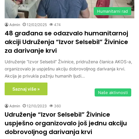
Humanitarni rad
Admin
12/02/2025
474
48 građana se odazvalo humanitarnoj
akciji Udruženja “Izvor Selsebil” Živinice
za darivanje krvi
Udruženje “Izvor Selsebil” Živinice, pridružena članica AKOS-a,
organizovalo je uspješnu akciju dobrovoljnog darivanja krvi.
Akcija je privukla pažnju humanih ljudi…
Saznaj više »
Naše aktivnosti
Admin
12/10/2023
360
Udruženje “Izvor Selsebil” Živinice
uspješno organizovalo još jednu akciju
dobrovoljnog darivanja krvi