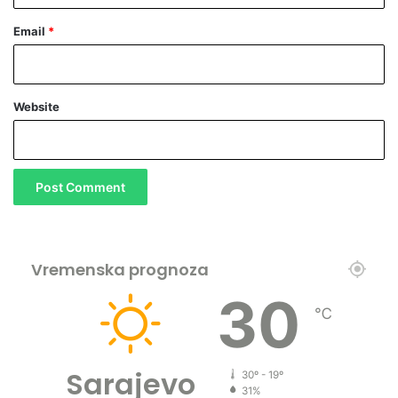
Email
*
Website
Vremenska prognoza
30
℃
Sarajevo
30º - 19º
31%