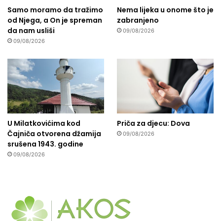
Samo moramo da tražimo
Nema lijeka u onome što je
od Njega, a On je spreman
zabranjeno
da nam usliši
09/08/2026
09/08/2026
U Milatkovićima kod
Priča za djecu: Dova
Čajniča otvorena džamija
09/08/2026
srušena 1943. godine
09/08/2026