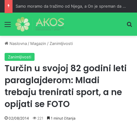
Samo moramo da tražimo od Njega, a On je spreman da nam usliši
Meni
Pr
Naslovna
/
Magazin
/
Zanimljivosti
Zanimljivosti
Turčin u svojoj 82 godini leti
paraglajderom: Mladi
trebaju trenirati sport, a ne
opijati se FOTO
02/08/2014
221
1 minut čitanja