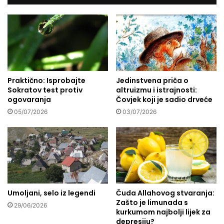
č
v
e
r
t
e
i
m
r
e
i
n
m
a
j
Praktično: Isprobajte
Jedinstvena priča o
Sokratov test protiv
altruizmu i istrajnosti:
e
ogovaranja
Čovjek koji je sadio drveće
s
e
05/07/2026
03/07/2026
c
a
o
d
s
m
r
Umoljani, selo iz legendi
Čuda Allahovog stvaranja:
t
Zašto je limunada s
i
29/06/2026
kurkumom najbolji lijek za
H
depresiju?