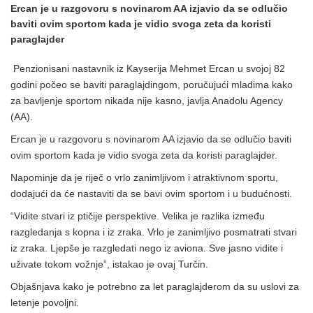
Ercan je u razgovoru s novinarom AA izjavio da se odlučio
baviti ovim sportom kada je vidio svoga zeta da koristi
paraglajder
Penzionisani nastavnik iz Kayserija Mehmet Ercan u svojoj 82
godini počeo se baviti paraglajdingom, poručujući mladima kako
za bavljenje sportom nikada nije kasno, javlja Anadolu Agency
(AA).
Ercan je u razgovoru s novinarom AA izjavio da se odlučio baviti
ovim sportom kada je vidio svoga zeta da koristi paraglajder.
Napominje da je riječ o vrlo zanimljivom i atraktivnom sportu,
dodajući da će nastaviti da se bavi ovim sportom i u budućnosti.
“Vidite stvari iz ptičije perspektive. Velika je razlika između
razgledanja s kopna i iz zraka. Vrlo je zanimljivo posmatrati stvari
iz zraka. Ljepše je razgledati nego iz aviona. Sve jasno vidite i
uživate tokom vožnje”, istakao je ovaj Turčin.
Objašnjava kako je potrebno za let paraglajderom da su uslovi za
letenje povoljni.