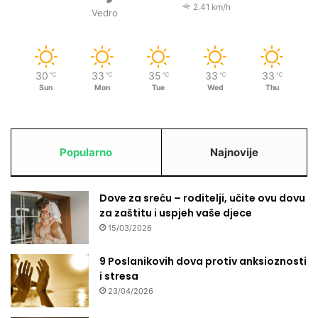
2.41 km/h
Vedro
30
33
35
33
33
℃
℃
℃
℃
℃
Sun
Mon
Tue
Wed
Thu
Popularno
Najnovije
Dove za sreću – roditelji, učite ovu dovu
za zaštitu i uspjeh vaše djece
15/03/2026
9 Poslanikovih dova protiv anksioznosti
i stresa
23/04/2026