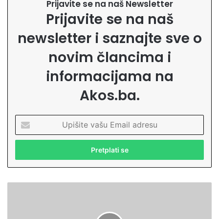
Prijavite se na naš Newsletter
Prijavite se na naš
newsletter i saznajte sve o
novim člancima i
informacijama na
Akos.ba.
U
p
i
š
i
t
e
S
v
a
a
o
š
p