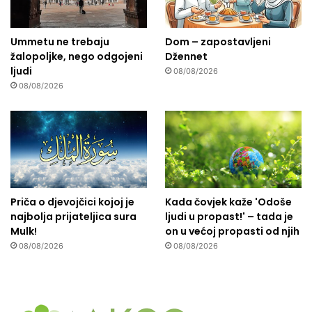
Ummetu ne trebaju
Dom – zapostavljeni
žalopoljke, nego odgojeni
Džennet
ljudi
08/08/2026
08/08/2026
Priča o djevojčici kojoj je
Kada čovjek kaže 'Odoše
najbolja prijateljica sura
ljudi u propast!' – tada je
Mulk!
on u većoj propasti od njih
08/08/2026
08/08/2026