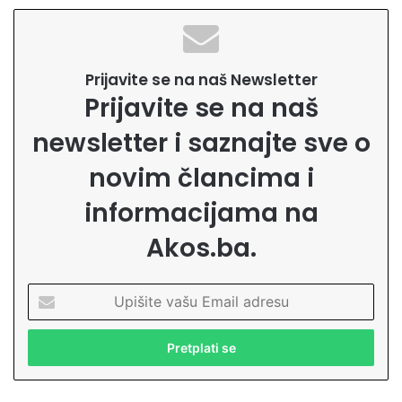
Prijavite se na naš Newsletter
Prijavite se na naš
newsletter i saznajte sve o
novim člancima i
informacijama na
Akos.ba.
U
p
i
š
i
t