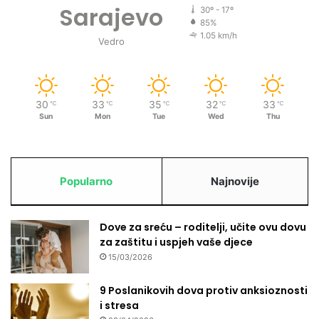
Sarajevo
30º - 17º
85%
1.05 km/h
Vedro
30
33
35
32
33
℃
℃
℃
℃
℃
Sun
Mon
Tue
Wed
Thu
Popularno
Najnovije
Dove za sreću – roditelji, učite ovu dovu
za zaštitu i uspjeh vaše djece
15/03/2026
9 Poslanikovih dova protiv anksioznosti
i stresa