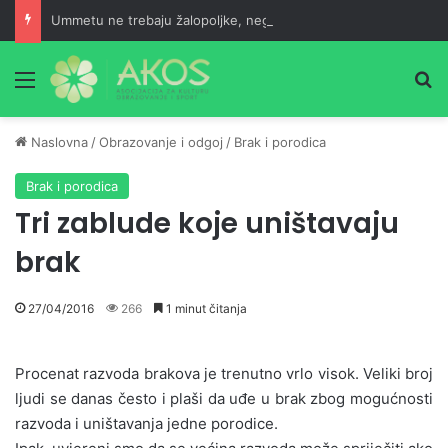
Ummetu ne trebaju žalopoljke, nego odgojeni ljudi
Meni
Pr
Naslovna
/
Obrazovanje i odgoj
/
Brak i porodica
Brak i porodica
Tri zablude koje uništavaju
brak
27/04/2016
266
1 minut čitanja
Procenat razvoda brakova je trenutno vrlo visok. Veliki broj
ljudi se danas često i plaši da uđe u brak zbog mogućnosti
razvoda i uništavanja jedne porodice.