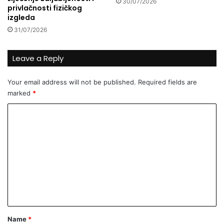
30/07/2026
privlačnosti fizičkog
izgleda
31/07/2026
Leave a Reply
Your email address will not be published.
Required fields are
marked
*
C
o
m
m
e
n
t
*
Name
*