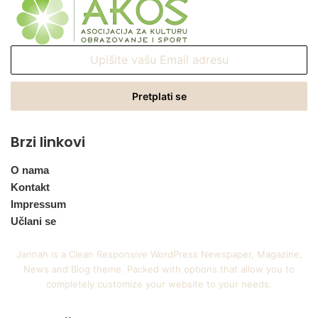
Upišite
vašu
Email
adresu
Brzi linkovi
O nama
Kontakt
Impressum
Učlani se
Jannah is a Clean Responsive WordPress Newspaper, Magazine,
News and Blog theme. Packed with options that allow you to
completely customize your website to your needs.