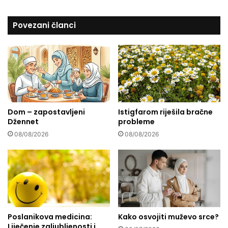
č
i
e
m
Povezani članci
n
a
a
l
n
i
a
n
š
e
e
n
z
a
d
k
Dom – zapostavljeni
Istigfarom riješila bračne
r
o
Džennet
probleme
a
n
v
s
08/08/2026
08/08/2026
l
n
j
i
e
j
e
g
a
?
Poslanikova medicina:
Kako osvojiti muževo srce?
Liječenje zaljubljenosti i