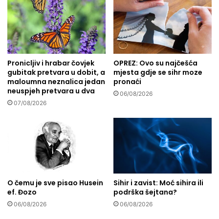
d
L
n
j
a
e
k
k
o
o
s
v
Pronicljiv i hrabar čovjek
OPREZ: Ovo su najčešća
t
i
gubitak pretvara u dobit, a
mjesta gdje se sihr moze
i
t
maloumna neznalica jedan
pronaći
i
a
neuspjeh pretvara u dva
d
s
06/08/2026
07/08/2026
o
v
b
o
r
j
o
s
t
t
i
v
a
đ
O čemu je sve pisao Husein
Sihir i zavist: Moć sihira ili
u
ef. Đozo
podrška šejtana?
m
06/08/2026
06/08/2026
b
i