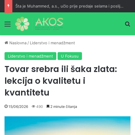
Šta je Muhammed, a.s., učio prije predaje selama i poslije namaza?
Meni
Pr
Naslovna
/
Liderstvo i menadžment
Liderstvo i menadžment
U Fokusu
Tovar srebra ili šaka zlata:
lekcija o kvalitetu i
kvantitetu
15/06/2026
490
2 minute čitanja