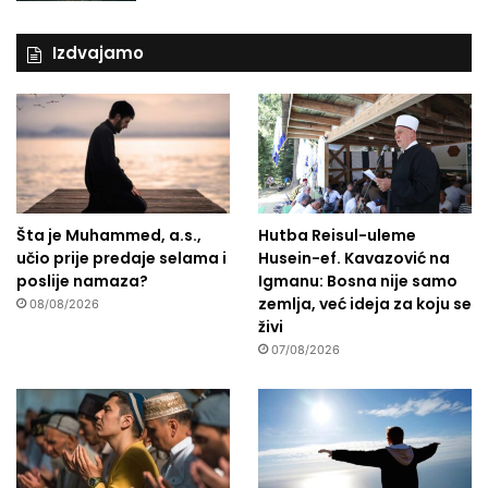
Izdvajamo
Šta je Muhammed, a.s.,
Hutba Reisul-uleme
učio prije predaje selama i
Husein-ef. Kavazović na
poslije namaza?
Igmanu: Bosna nije samo
zemlja, već ideja za koju se
08/08/2026
živi
07/08/2026