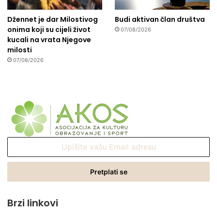
Džennet je dar Milostivog
Budi aktivan član društva
onima koji su cijeli život
07/08/2026
kucali na vrata Njegove
milosti
07/08/2026
Upišite
vašu
Email
adresu
Brzi linkovi