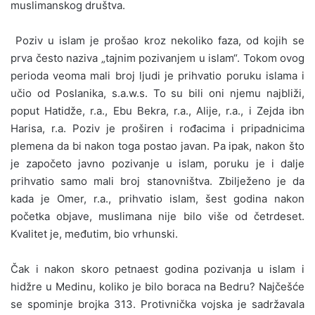
muslimanskog društva.
Poziv u islam je prošao kroz nekoliko faza, od kojih se
prva često naziva „tajnim pozivanjem u islam“. Tokom ovog
perioda veoma mali broj ljudi je prihvatio poruku islama i
učio od Poslanika, s.a.w.s. To su bili oni njemu najbliži,
poput Hatidže, r.a., Ebu Bekra, r.a., Alije, r.a., i Zejda ibn
Harisa, r.a. Poziv je proširen i rođacima i pripadnicima
plemena da bi nakon toga postao javan. Pa ipak, nakon što
je započeto javno pozivanje u islam, poruku je i dalje
prihvatio samo mali broj stanovništva. Zbilježeno je da
kada je Omer, r.a., prihvatio islam, šest godina nakon
početka objave, muslimana nije bilo više od četrdeset.
Kvalitet je, međutim, bio vrhunski.
Čak i nakon skoro petnaest godina pozivanja u islam i
hidžre u Medinu, koliko je bilo boraca na Bedru? Najčešće
se spominje brojka 313. Protivnička vojska je sadržavala