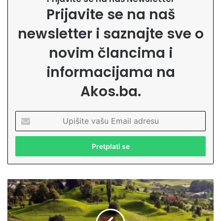
Prijavite se na naš
newsletter i saznajte sve o
novim člancima i
informacijama na
Akos.ba.
U
p
i
š
i
t
e
V
v
j
a
e
š
r
u