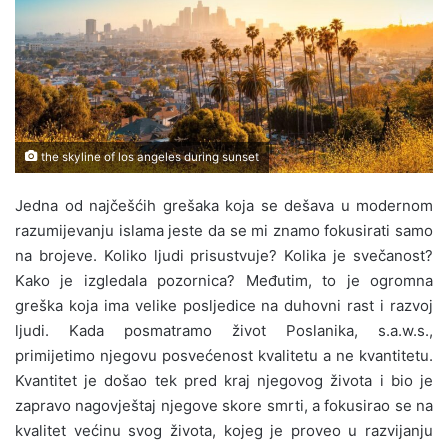
the skyline of los angeles during sunset
Jedna od najčešćih grešaka koja se dešava u modernom
razumijevanju islama jeste da se mi znamo fokusirati samo
na brojeve. Koliko ljudi prisustvuje? Kolika je svečanost?
Kako je izgledala pozornica? Međutim, to je ogromna
greška koja ima velike posljedice na duhovni rast i razvoj
ljudi. Kada posmatramo život Poslanika, s.a.w.s.,
primijetimo njegovu posvećenost kvalitetu a ne kvantitetu.
Kvantitet je došao tek pred kraj njegovog života i bio je
zapravo nagovještaj njegove skore smrti, a fokusirao se na
kvalitet većinu svog života, kojeg je proveo u razvijanju