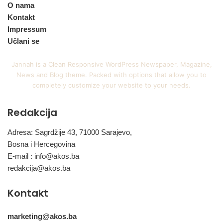
O nama
Kontakt
Impressum
Učlani se
Jannah is a Clean Responsive WordPress Newspaper, Magazine,
News and Blog theme. Packed with options that allow you to
completely customize your website to your needs.
Redakcija
Adresa: Sagrdžije 43, 71000 Sarajevo,
Bosna i Hercegovina
E-mail :
info@akos.ba
redakcija@akos.ba
Kontakt
marketing@akos.ba