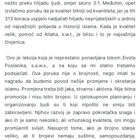
nešto preko hiljadu ljudi, omjer skoro 3:1. Međutim, opet
izvlačimo poruku da je kvalitet bitniji od kvantiteta, jer je tih
313 boraca uspjelo nadjačati hiljadu neprijateljskih u jednoj
od najvažnijih pobjeda u historiji islama. Kada je kvalitet
velik, pomoć od Allaha, s.w.t., je blizu i to je najvažnija
činjenica.
Ovo je lekcija koja je neprestano ponavljana tokom života
Poslanika, s.a.w.s., a na koju se mi stalno trebamo
podsjećati. Ova poruka nije o brojnosti, nego imati tu
nagradu da budemo povod nečije promjene i okretanja
islamu. Promjena treba biti jaka, stvarna i aktivna. Nije bitna
promocija i nisu bitni brojevi. U cjelokupnom planiranju i
organizovanju ljudi su ti koji nipošto ne smiju biti
zaboravljeni. Njihov razvoj je zapravo pokretačka snaga i
ako ih je samo nekoliko, ali vrhunskog kvaliteta, oni mogu
promijeniti svijet. Nasuprot tome, ako je brojno stanje
veliko, ali ti brojevi nemaju suštine, samopouzdanja,