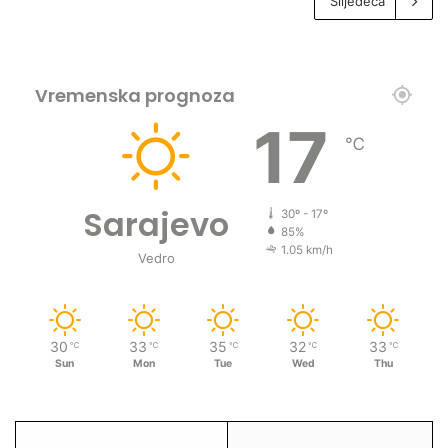
Slijedeća
Vremenska prognoza
17
℃
Sarajevo
30º - 17º
85%
1.05 km/h
Vedro
30
33
35
32
33
℃
℃
℃
℃
℃
Sun
Mon
Tue
Wed
Thu