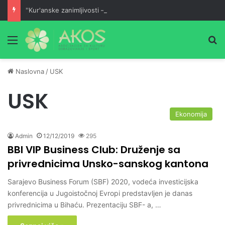
''Kur'anske zanimljivosti – vodič malom mufessiru''
Meni
Pr
Naslovna
/
USK
USK
Ekonomija
Admin
12/12/2019
295
BBI VIP Business Club: Druženje sa
privrednicima Unsko-sanskog kantona
Sarajevo Business Forum (SBF) 2020, vodeća investicijska
konferencija u Jugoistočnoj Evropi predstavljen je danas
privrednicima u Bihaću. Prezentaciju SBF- a, …