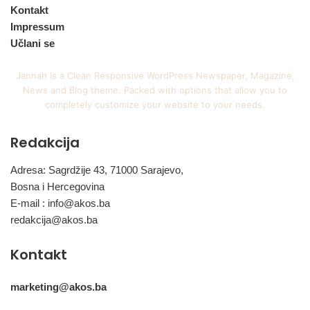
Kontakt
Impressum
Učlani se
Jannah is a Clean Responsive WordPress Newspaper, Magazine,
News and Blog theme. Packed with options that allow you to
completely customize your website to your needs.
Redakcija
Adresa: Sagrdžije 43, 71000 Sarajevo,
Bosna i Hercegovina
E-mail :
info@akos.ba
redakcija@akos.ba
Kontakt
marketing@akos.ba