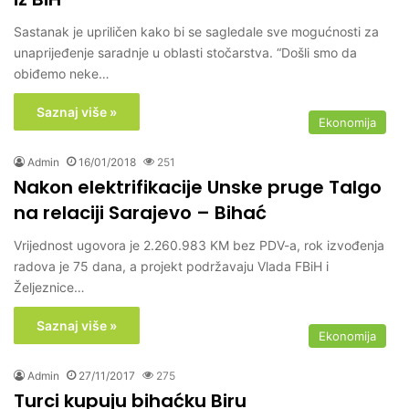
Sastanak je upriličen kako bi se sagledale sve mogućnosti za
unaprijeđenje saradnje u oblasti stočarstva. “Došli smo da
obiđemo neke…
Saznaj više »
Ekonomija
Admin
16/01/2018
251
Nakon elektrifikacije Unske pruge Talgo
na relaciji Sarajevo – Bihać
Vrijednost ugovora je 2.260.983 KM bez PDV-a, rok izvođenja
radova je 75 dana, a projekt podržavaju Vlada FBiH i
Željeznice…
Saznaj više »
Ekonomija
Admin
27/11/2017
275
Turci kupuju bihaćku Biru