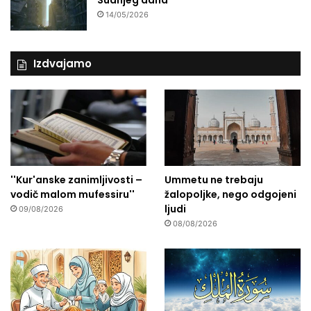
14/05/2026
Izdvajamo
''Kur'anske zanimljivosti –
Ummetu ne trebaju
vodič malom mufessiru''
žalopoljke, nego odgojeni
ljudi
09/08/2026
08/08/2026