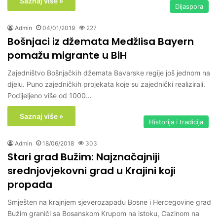
Saznaj više »
Dijaspora
Admin
04/01/2019
227
Bošnjaci iz džemata Medžlisa Bayern
pomažu migrante u BiH
Zajedništvo Bošnjačkih džemata Bavarske regije još jednom na
djelu. Puno zajedničkih projekata koje su zajednički realizirali.
Podijeljeno više od 1000…
Saznaj više »
Historija i tradicija
Admin
18/06/2018
303
Stari grad Bužim: Najznačajniji
srednjovjekovni grad u Krajini koji
propada
Smješten na krajnjem sjeverozapadu Bosne i Hercegovine grad
Bužim graniči sa Bosanskom Krupom na istoku, Cazinom na