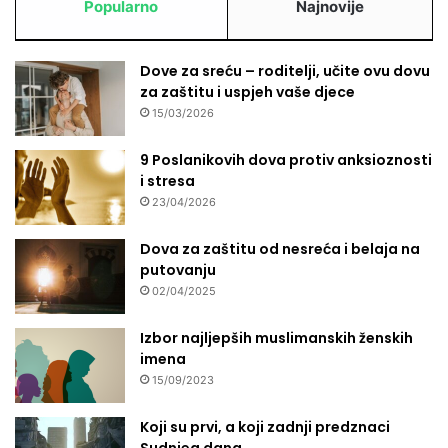
Popularno
Najnovije
Dove za sreću – roditelji, učite ovu dovu
za zaštitu i uspjeh vaše djece
15/03/2026
9 Poslanikovih dova protiv anksioznosti
i stresa
23/04/2026
Dova za zaštitu od nesreća i belaja na
putovanju
02/04/2025
Izbor najljepših muslimanskih ženskih
imena
15/09/2023
Koji su prvi, a koji zadnji predznaci
Sudnjeg dana