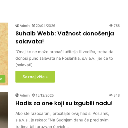
Admin
20/04/2026
788
Suhaib Webb: Važnost donošenja
salavata!
“Onaj ko ne može pronaći učitelja ili vodiča, treba da
donosi puno salavata na Poslanika, s.v.a.v., jer će to
(salavati)…
Saznaj više »
me
Admin
15/12/2025
848
Hadis za one koji su izgubili nadu!
Ako ste razočarani, pročitajte ovaj hadis: Poslanik,
s.a.v.s., je rekao: ‘’Na Sudnjem danu će pred svim
ljudima biti prozvan čovjek…