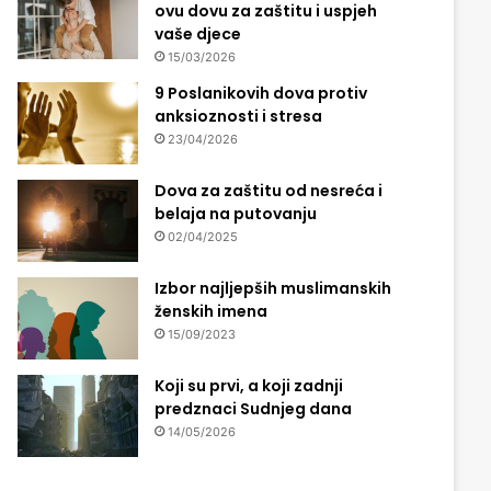
ovu dovu za zaštitu i uspjeh
vaše djece
15/03/2026
9 Poslanikovih dova protiv
anksioznosti i stresa
23/04/2026
Dova za zaštitu od nesreća i
belaja na putovanju
02/04/2025
Izbor najljepših muslimanskih
ženskih imena
15/09/2023
Koji su prvi, a koji zadnji
predznaci Sudnjeg dana
14/05/2026