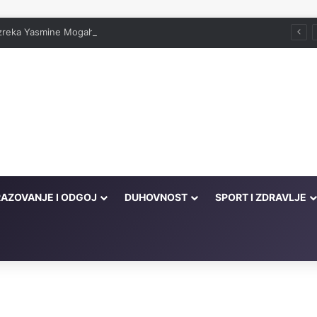
 izreka Yasmine Mogahed
AZOVANJE I ODGOJ
DUHOVNOST
SPORT I ZDRAVLJE