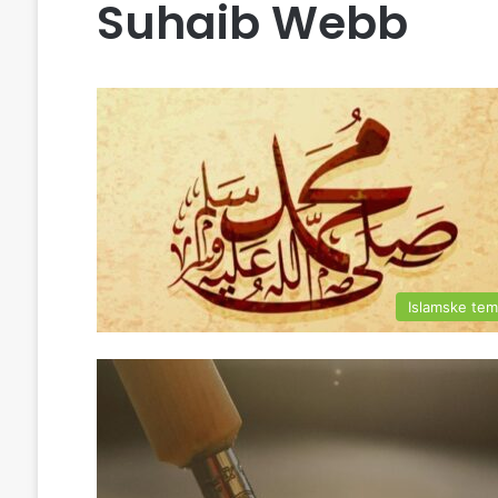
Suhaib Webb
Islamske te