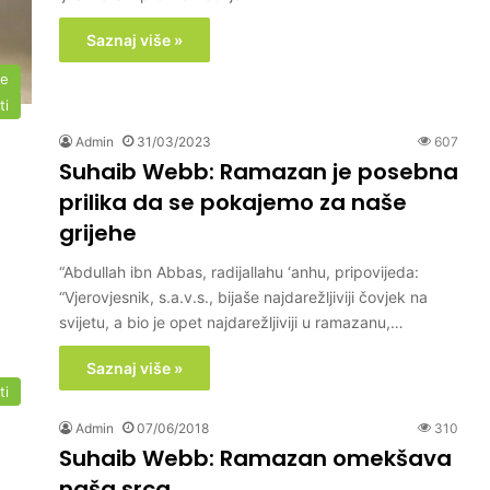
Saznaj više »
me
ti
Admin
31/03/2023
607
Suhaib Webb: Ramazan je posebna
prilika da se pokajemo za naše
grijehe
“Abdullah ibn Abbas, radijallahu ‘anhu, pripovijeda:
“Vjerovjesnik, s.a.v.s., bijaše najdarežljiviji čovjek na
svijetu, a bio je opet najdarežljiviji u ramazanu,…
Saznaj više »
ti
Admin
07/06/2018
310
Suhaib Webb: Ramazan omekšava
naša srca