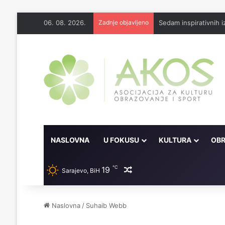
06. 08. 2026.
Zadnje objavljeno
Sedam inspirativnih
NASLOVNA
U FOKUSU
KULTURA
OBR
℃
19
Random članak
Sarajevo, BiH
Naslovna
/
Suhaib Webb