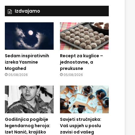
Izdvajamo
Sedam inspirativnih
Recept za kuglice –
izreka Yasmine
jednostavne, a
Mogahed
preukusne
05/08/2026
05/08/2026
Godišnjica pogibije
Savjeti stručnjaka:
legendarnog heroja:
Vaš uspjeh u poslu
Izet Nanić, krajiško
zavisi od vašeg