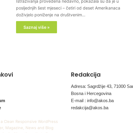
Istraživanja provedena nedavno, pokazala su da je u
posljednjih šest mjeseci – četiri od deset Amerikanaca
doživjelo poniženje na društvenim…
Saznaj više »
inkovi
Redakcija
Adresa: Sagrdžije 43, 71000 Sa
Bosna i Hercegovina
um
E-mail :
info@akos.ba
e
redakcija@akos.ba
 a Clean Responsive WordPress
r, Magazine, News and Blog