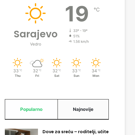
19
℃
Sarajevo
33º - 19º
51%
1.56 km/h
Vedro
33
32
32
33
34
℃
℃
℃
℃
℃
Thu
Fri
Sat
Sun
Mon
Popularno
Najnovije
Dove za sreću – roditelji, učite