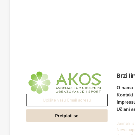
Brzi l
O nama
Kontakt
Upišite
Impress
vašu
Učlani s
Email
adresu
Jannah is
Newspape