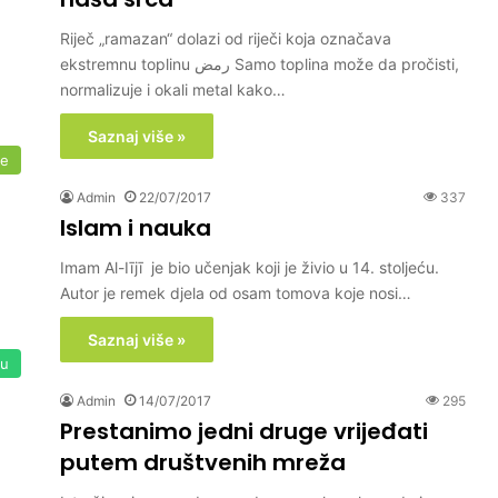
Riječ „ramazan“ dolazi od riječi koja označava
ekstremnu toplinu رمض Samo toplina može da pročisti,
normalizuje i okali metal kako…
Saznaj više »
me
Admin
22/07/2017
337
Islam i nauka
Imam Al-Iījī je bio učenjak koji je živio u 14. stoljeću.
Autor je remek djela od osam tomova koje nosi…
Saznaj više »
su
Admin
14/07/2017
295
Prestanimo jedni druge vrijeđati
putem društvenih mreža