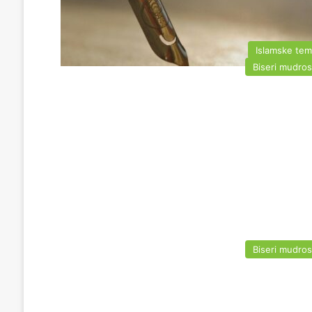
Islamske te
Biseri mudros
Biseri mudros