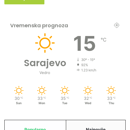
Vremenska prognoza
15
℃
Sarajevo
30º - 15º
92%
1.23 km/h
Vedro
30
33
35
32
33
℃
℃
℃
℃
℃
Sun
Mon
Tue
Wed
Thu
Popularno
Najnovije