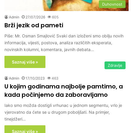
Duhovnost
Admin
27/07/2026
605
Brži jezik od pameti
Piše: Mr. Osman Smajlović Svaki dan izloženi smo obilju novih
informacija, vijesti, postova, analiza različitih eksperata,
novinskih kolumni, komentara, javnih debata…
Saznaj više »
Zdravlje
Admin
17/10/2023
463
U kojim godinama najbolje pamtimo, a
kada počinjemo da zaboravljamo
Iako smo možda dostigli vrhunac u jednom segmentu, vrlo je
vjerovatno da ćete se u drugom poboljšati. Na primjer,
tinejdžeri…
Saznaj više »