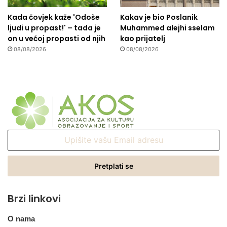
Kada čovjek kaže 'Odoše
Kakav je bio Poslanik
ljudi u propast!' – tada je
Muhammed alejhi sselam
on u većoj propasti od njih
kao prijatelj
08/08/2026
08/08/2026
Upišite
vašu
Email
adresu
Brzi linkovi
O nama