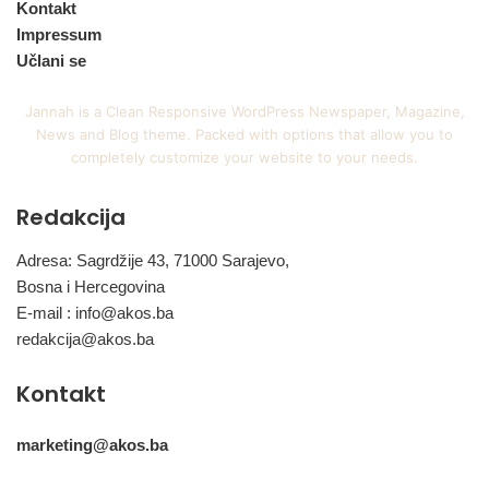
Kontakt
Impressum
Učlani se
Jannah is a Clean Responsive WordPress Newspaper, Magazine,
News and Blog theme. Packed with options that allow you to
completely customize your website to your needs.
Redakcija
Adresa: Sagrdžije 43, 71000 Sarajevo,
Bosna i Hercegovina
E-mail :
info@akos.ba
redakcija@akos.ba
Kontakt
marketing@akos.ba