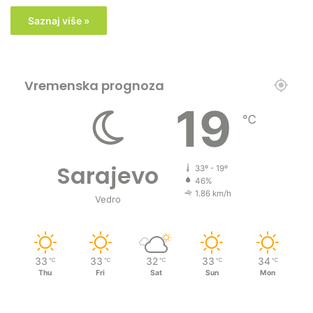
Saznaj više »
Vremenska prognoza
19
℃
Sarajevo
33º - 19º
46%
1.86 km/h
Vedro
33
33
32
33
34
℃
℃
℃
℃
℃
Thu
Fri
Sat
Sun
Mon