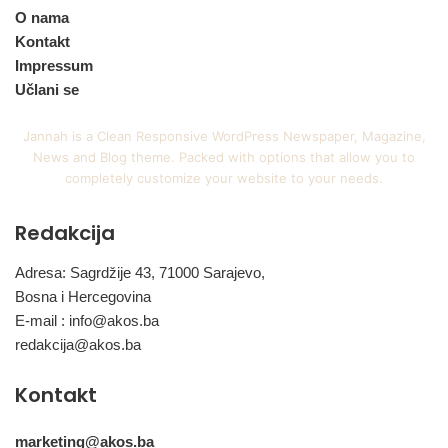
O nama
Kontakt
Impressum
Učlani se
Jannah is a Clean Responsive WordPress Newspaper, Magazine,
News and Blog theme. Packed with options that allow you to
completely customize your website to your needs.
Redakcija
Adresa: Sagrdžije 43, 71000 Sarajevo,
Bosna i Hercegovina
E-mail :
info@akos.ba
redakcija@akos.ba
Kontakt
marketing@akos.ba