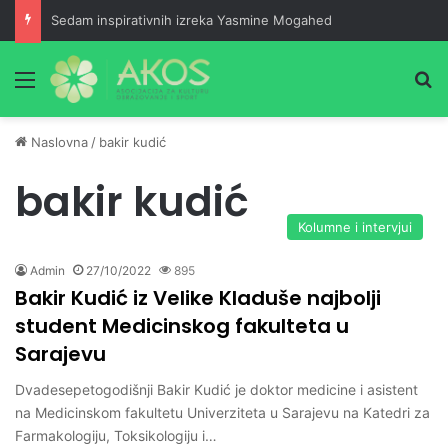
Sedam inspirativnih izreka Yasmine Mogahed
Meni
Pr
Naslovna
/
bakir kudić
bakir kudić
Kolumne i intervjui
Admin
27/10/2022
895
Bakir Kudić iz Velike Kladuše najbolji
student Medicinskog fakulteta u
Sarajevu
Dvadesepetogodišnji Bakir Kudić je doktor medicine i asistent
na Medicinskom fakultetu Univerziteta u Sarajevu na Katedri za
Farmakologiju, Toksikologiju i…