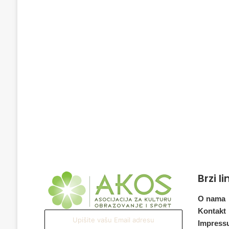
Brzi l
O nama
Kontakt
Upišite
Impress
vašu