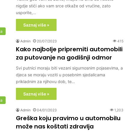
nigdje stići ako vam srce otkaže od vrućine, zato
usporite,…
Saznaj više »
ja
Admin
20/07/2023
415
Kako najbolje pripremiti automobili
za putovanje na godišnji odmor
Svi putnici moraju biti vezani sigurnosnim pojasevima, a
djeca se moraju voziti u posebnim sjedalicama
prikladnim za njihovu dob, te…
Saznaj više »
ja
Admin
04/01/2023
1,203
Greška koju pravimo u automobilu
može nas koštati zdravlja