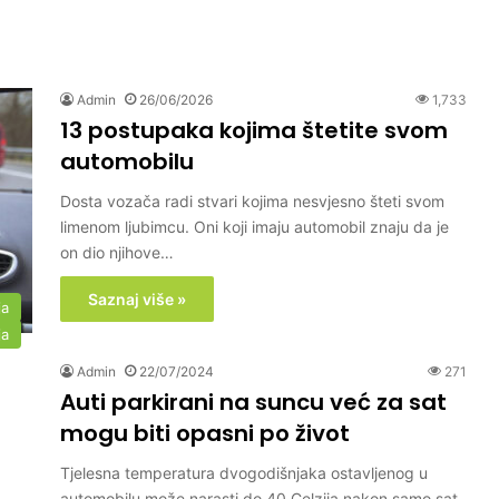
Admin
26/06/2026
1,733
13 postupaka kojima štetite svom
automobilu
Dosta vozača radi stvari kojima nesvjesno šteti svom
limenom ljubimcu. Oni koji imaju automobil znaju da je
on dio njihove…
Saznaj više »
ja
ja
Admin
22/07/2024
271
Auti parkirani na suncu već za sat
mogu biti opasni po život
Tjelesna temperatura dvogodišnjaka ostavljenog u
automobilu može narasti do 40 Celzija nakon samo sat