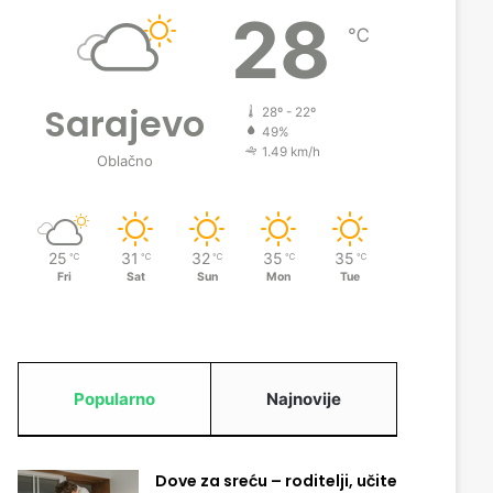
28
℃
Sarajevo
28º - 22º
49%
1.49 km/h
Oblačno
25
31
32
35
35
℃
℃
℃
℃
℃
Fri
Sat
Sun
Mon
Tue
Popularno
Najnovije
Dove za sreću – roditelji, učite