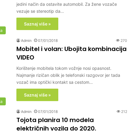
jedini način da ostavite automobil. Za žene vozače
vezuje se stereotip da…
Saznaj više »
ja
Admin
07/01/2018
270
Mobitel i volan: Ubojita kombinacija
VIDEO
Korištenje mobitela tokom vožnje nosi opasnost.
Najmanje rizičan oblik je telefonski razgovor jer tada
vozač ima optički kontakt sa cestom…
Saznaj više »
ja
Admin
07/01/2018
212
Tojota planira 10 modela
električnih vozila do 2020.