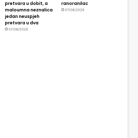
pretvara u dobit, a
ranoranilac
maloumna neznalica
07/08/2026
jedan neuspjeh
pretvara u dva
07/08/2026