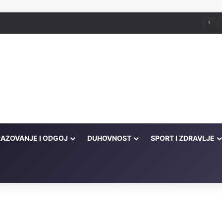
ada već služi
AZOVANJE I ODGOJ
DUHOVNOST
SPORT I ZDRAVLJE