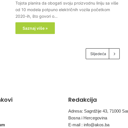
Tojota planira da obogati svoju proizvodnu liniju sa više
od 10 modela potpuno električnih vozila početkom
2020-ih, što govori o…
Saznaj više »
Slijedeća
inkovi
Redakcija
Adresa: Sagrdžije 43, 71000 Sa
Bosna i Hercegovina
um
E-mail :
info@akos.ba