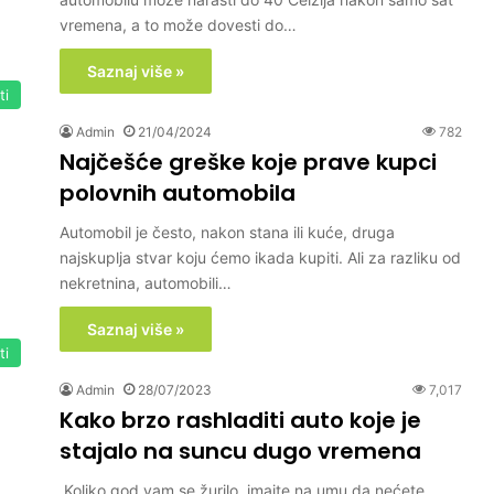
vremena, a to može dovesti do…
Saznaj više »
ti
Admin
21/04/2024
782
Najčešće greške koje prave kupci
polovnih automobila
Automobil je često, nakon stana ili kuće, druga
najskuplja stvar koju ćemo ikada kupiti. Ali za razliku od
nekretnina, automobili…
Saznaj više »
ti
Admin
28/07/2023
7,017
Kako brzo rashladiti auto koje je
stajalo na suncu dugo vremena
Koliko god vam se žurilo, imajte na umu da nećete