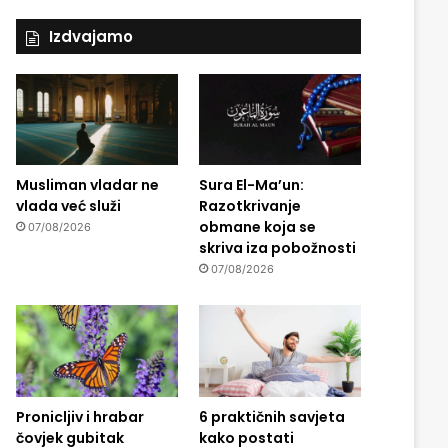
Izdvajamo
Musliman vladar ne
Sura El-Ma’un:
vlada već služi
Razotkrivanje
obmane koja se
07/08/2026
skriva iza pobožnosti
07/08/2026
Pronicljiv i hrabar
6 praktičnih savjeta
čovjek gubitak
kako postati