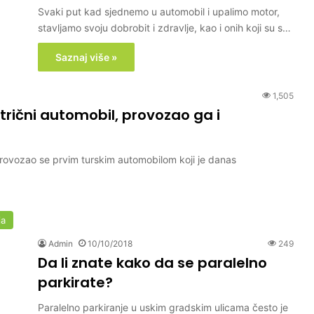
Svaki put kad sjednemo u automobil i upalimo motor,
stavljamo svoju dobrobit i zdravlje, kao i onih koji su s…
Saznaj više »
1,505
ktrični automobil, provozao ga i
ovozao se prvim turskim automobilom koji je danas
ja
Admin
10/10/2018
249
Da li znate kako da se paralelno
parkirate?
Paralelno parkiranje u uskim gradskim ulicama često je