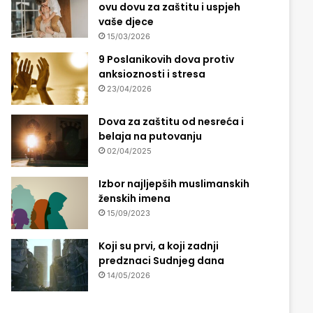
ovu dovu za zaštitu i uspjeh
vaše djece
15/03/2026
9 Poslanikovih dova protiv
anksioznosti i stresa
23/04/2026
Dova za zaštitu od nesreća i
belaja na putovanju
02/04/2025
Izbor najljepših muslimanskih
ženskih imena
15/09/2023
Koji su prvi, a koji zadnji
predznaci Sudnjeg dana
14/05/2026