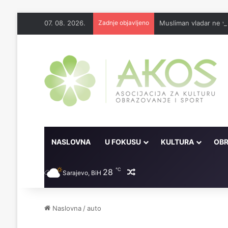
07. 08. 2026.
Zadnje objavljeno
Musliman vladar ne vl
NASLOVNA
U FOKUSU
KULTURA
OBR
℃
28
Random članak
Sarajevo, BiH
Naslovna
/
auto