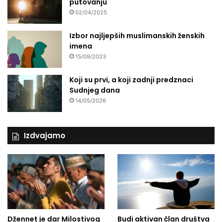
putovanju
02/04/2025
Izbor najljepših muslimanskih ženskih
imena
15/09/2023
Koji su prvi, a koji zadnji predznaci
Sudnjeg dana
14/05/2026
Izdvajamo
Džennet je dar Milostivog
Budi aktivan član društva