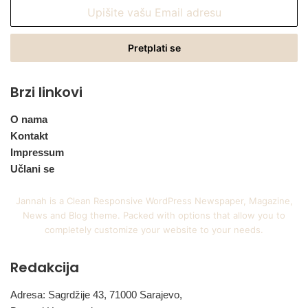
Upišite
vašu
Email
adresu
Brzi linkovi
O nama
Kontakt
Impressum
Učlani se
Jannah is a Clean Responsive WordPress Newspaper, Magazine,
News and Blog theme. Packed with options that allow you to
completely customize your website to your needs.
Redakcija
Adresa: Sagrdžije 43, 71000 Sarajevo,