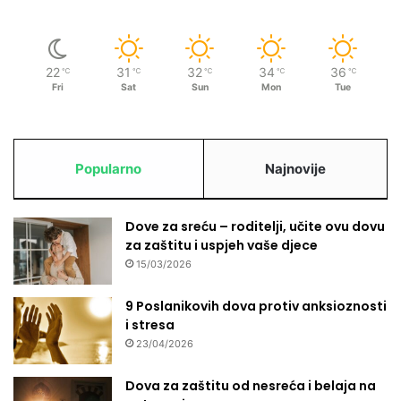
22
31
32
34
36
℃
℃
℃
℃
℃
Fri
Sat
Sun
Mon
Tue
Popularno
Najnovije
Dove za sreću – roditelji, učite ovu dovu
za zaštitu i uspjeh vaše djece
15/03/2026
9 Poslanikovih dova protiv anksioznosti
i stresa
23/04/2026
Dova za zaštitu od nesreća i belaja na