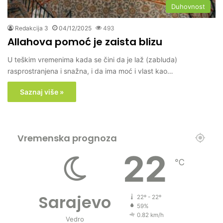
Duhovnost
Redakcija 3
04/12/2025
493
Allahova pomoć je zaista blizu
U teškim vremenima kada se čini da je laž (zabluda)
rasprostranjena i snažna, i da ima moć i vlast kao…
Saznaj više »
Vremenska prognoza
22
℃
Sarajevo
22º - 22º
59%
0.82 km/h
Vedro