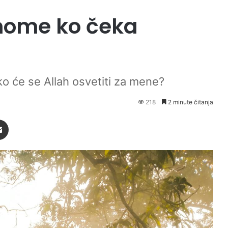
onome ko čeka
ako će se Allah osvetiti za mene?
218
2 minute čitanja
Podijeli putem Emaila