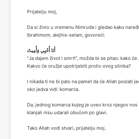
Prijatelju moj,
Da si živio u vremenu Nimruda i gledao kako naređu
Ibrahimom, alejhis-selam, govoreći:
أَنَا أُحْيِي وَأُمِيتُ
“Ja dajem život i smrt!”, možda bi se pitao: kako će
Kakvo će oružje upotrijebiti protiv ovog silnika?
I nikada ti ne bi palo na pamet da će Allah poslati 
oko jedva vidi: komarca.
Da, jednog komarca kojeg je uveo kroz njegov nos s
klanjali nisu udarali obućom po glavi.
Tako Allah vodi stvari, prijatelju moj.