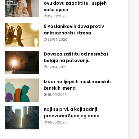
ovu dovu za zaštitu i uspjeh
vaše djece
15/03/2026
9 Poslanikovih dova protiv
anksioznosti i stresa
23/04/2026
Dova za zaštitu od nesreća i
belaja na putovanju
02/04/2025
Izbor najljepših muslimanskih
ženskih imena
15/09/2023
Koji su prvi, a koji zadnji
predznaci Sudnjeg dana
14/05/2026