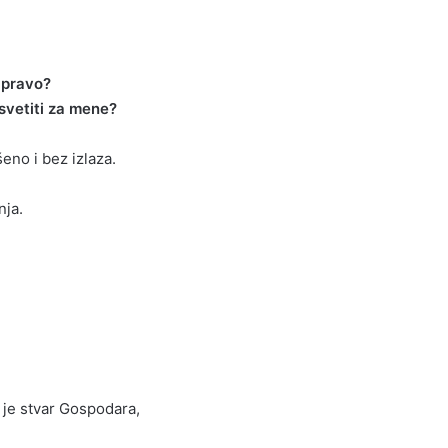
e pravo?
svetiti za mene?
šeno i bez izlaza.
nja.
 je stvar Gospodara,