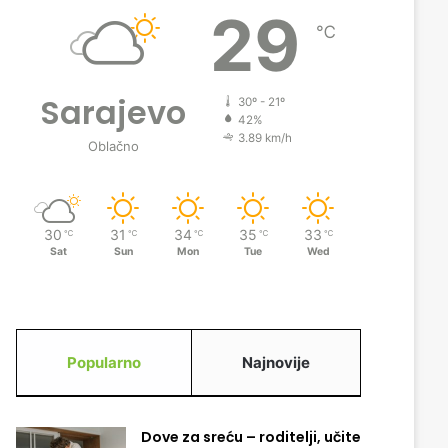
29
℃
Sarajevo
30º - 21º
42%
3.89 km/h
Oblačno
30
31
34
35
33
℃
℃
℃
℃
℃
Sat
Sun
Mon
Tue
Wed
Popularno
Najnovije
Dove za sreću – roditelji, učite