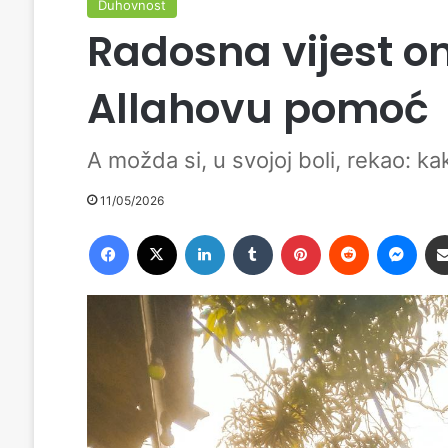
Duhovnost
Radosna vijest 
Allahovu pomoć
A možda si, u svojoj boli, rekao: k
11/05/2026
Facebook
X
LinkedIn
Tumblr
Pinterest
Reddit
Messenger