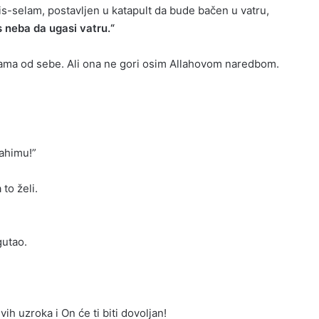
his-selam, postavljen u katapult da bude bačen u vatru,
s neba da ugasi vatru.“
la sama od sebe. Ali ona ne gori osim Allahovom naredbom.
rahimu!”
 to želi.
gutao.
h uzroka i On će ti biti dovoljan!