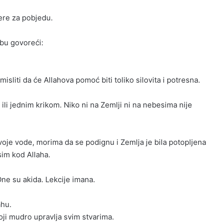
ere za pobjedu.
bu govoreći:
isliti da će Allahova pomoć biti toliko silovita i potresna.
ili jednim krikom. Niko ni na Zemlji ni na nebesima nije
 svoje vode, morima da se podignu i Zemlja je bila potopljena
sim kod Allaha.
 One su akida. Lekcije imana.
ahu.
oji mudro upravlja svim stvarima.