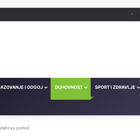
račne probleme
AZOVANJE I ODGOJ
DUHOVNOST
SPORT I ZDRAVLJE
Allahovu pomoć