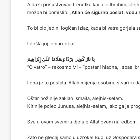
A da si prisustvovao trenutku kada je Ibrahim, alej
možda bi pomislio:
„Allah će sigurno poslati vodu 
To bi bio jedini logičan izlaz, kada bi vatra gorje
I došla joj je naredba:
يَا نَارُ كُونِي بَرْدًا وَسَلَامًا عَلَىٰ إِبْرَاهِيمَ
“O vatro” – rekosmo Mi – “postani hladna, i spas Ib
I ona je to postala. Allah mijenja osobine stvari kada
Oštar nož nije zaklao Ismaila, alejhis-selam.
Kit nije pojeo Junusa, alejhis-selam, iako ga je pro
Sve u ovom svemiru djeluje Allahovom naredbom.
Zato ne gledaj samo u uzroke! Budi uz Gospodara svi