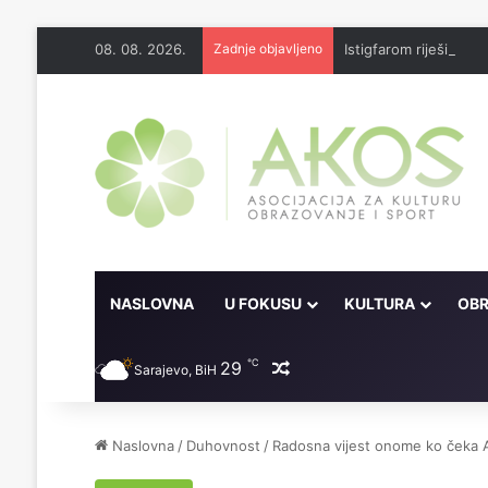
08. 08. 2026.
Zadnje objavljeno
Istigfarom riješila b
NASLOVNA
U FOKUSU
KULTURA
OBR
℃
29
Random članak
Sarajevo, BiH
Naslovna
/
Duhovnost
/
Radosna vijest onome ko čeka 