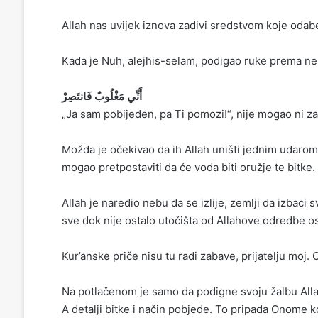
Allah nas uvijek iznova zadivi sredstvom koje odab
Kada je Nuh, alejhis-selam, podigao ruke prema ne
أَنِّي مَغْلُوبٌ فَانتَصِرْ
„Ja sam pobijeđen, pa Ti pomozi!“, nije mogao ni zam
Možda je očekivao da ih Allah uništi jednim udarom 
mogao pretpostaviti da će voda biti oružje te bitke.
Allah je naredio nebu da se izlije, zemlji da izbaci
sve dok nije ostalo utočišta od Allahove odredbe o
Kur’anske priče nisu tu radi zabave, prijatelju moj.
Na potlačenom je samo da podigne svoju žalbu All
A detalji bitke i način pobjede. To pripada Onome k