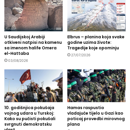
j
s
u
s
d
a
a
d
s
o
e
U Saudijskoj Arabiji
Elbrus – planina koja svake
v
otkiveni natpisi na kamenu
godine uzima živote:
i
o
sa imenom halife Omera
Tragedije koje opominju
g
g
el-Hattaba
r
r
27/07/2026
a
03/08/2026
e
j
ž
u
i
n
m
a
a
p
u
o
B
l
a
10. godišnjica pokušaja
Hamas raspustio
j
n
vojnog udara u Turskoj:
vladajuće tijelo u Gazi kao
u
i
Kako su pučisti pokušali
poticaj provedbi mirovnog
i
y
svrgnuti demokratsku
plana
k
a
vlast