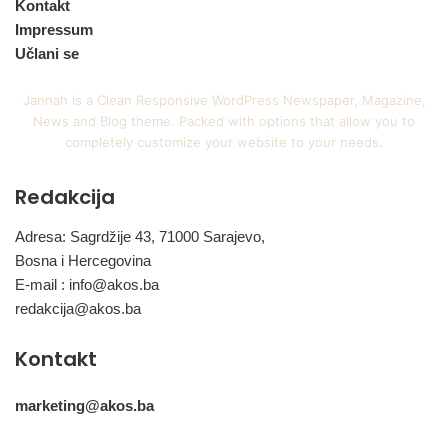
Kontakt
Impressum
Učlani se
Jannah is a Clean Responsive WordPress Newspaper, Magazine,
News and Blog theme. Packed with options that allow you to
completely customize your website to your needs.
Redakcija
Adresa: Sagrdžije 43, 71000 Sarajevo,
Bosna i Hercegovina
E-mail :
info@akos.ba
redakcija@akos.ba
Kontakt
marketing@akos.ba