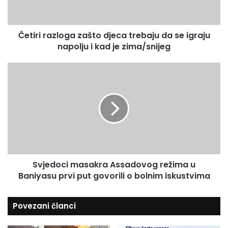
r
a
a
i
z
l
Četiri razloga zašto djeca trebaju da se igraju
l
a
napolju i kad je zima/snijeg
o
d
g
r
a
S
e
z
v
s
a
j
u
š
e
t
d
o
o
d
c
j
i
e
m
c
Svjedoci masakra Assadovog režima u
a
a
Baniyasu prvi put govorili o bolnim iskustvima
s
t
a
r
k
Povezani članci
e
r
b
a
a
A