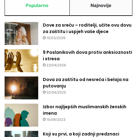
n
Popularno
Najnovije
i
m
i
Dove za sreću – roditelji, učite ovu dovu
s
za zaštitu i uspjeh vaše djece
k
15/03/2026
u
s
9 Poslanikovih dova protiv anksioznosti
t
i stresa
v
23/04/2026
i
m
Dova za zaštitu od nesreća i belaja na
a
putovanju
02/04/2025
Izbor najljepših muslimanskih ženskih
imena
15/09/2023
Koji su prvi, a koji zadnji predznaci