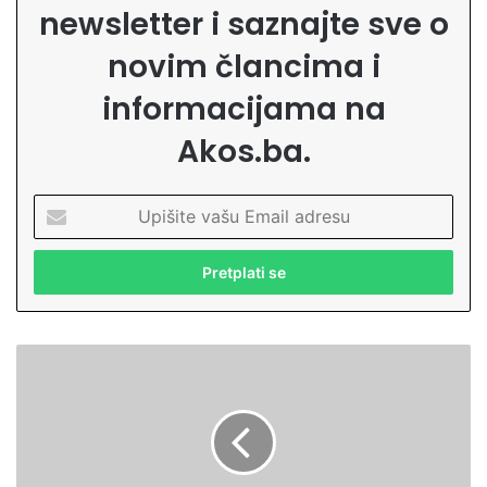
newsletter i saznajte sve o
novim člancima i
informacijama na
Akos.ba.
U
p
i
š
i
t
e
Č
v
e
a
t
š
i
u
r
E
i
m