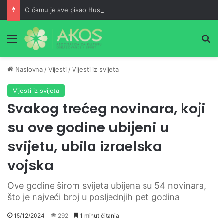
O čemu je sve pisao Husein ef. Đozo
Meni
Pr
Naslovna
/
Vijesti
/
Vijesti iz svijeta
Vijesti iz svijeta
Svakog trećeg novinara, koji
su ove godine ubijeni u
svijetu, ubila izraelska
vojska
Ove godine širom svijeta ubijena su 54 novinara,
što je najveći broj u posljednjih pet godina
15/12/2024
292
1 minut čitanja