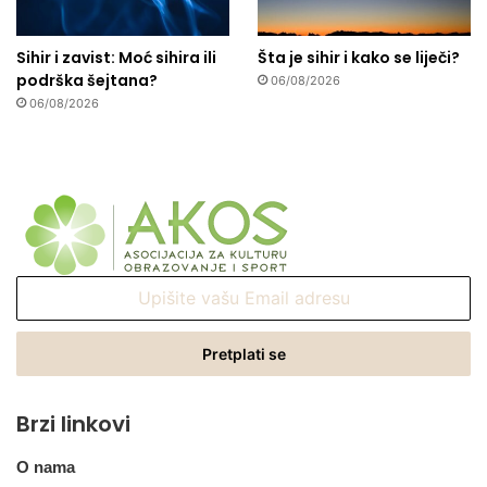
Sihir i zavist: Moć sihira ili
Šta je sihir i kako se liječi?
podrška šejtana?
06/08/2026
06/08/2026
Upišite
vašu
Email
adresu
Brzi linkovi
O nama