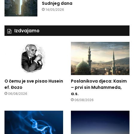
Sudnjeg dana
14/05/2026
Izdvajamo
O čemu je sve pisao Husein
Poslanikova djeca: Kasim
ef. Đozo
– prvi sin Muhammeda,
a.s.
06/08/2026
06/08/2026